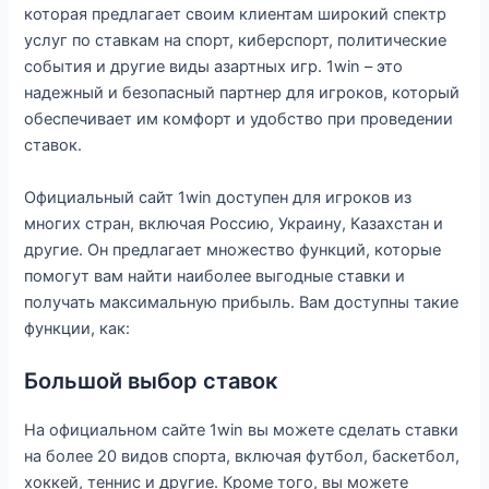
которая предлагает своим клиентам широкий спектр
услуг по ставкам на спорт, киберспорт, политические
события и другие виды азартных игр. 1win – это
надежный и безопасный партнер для игроков, который
обеспечивает им комфорт и удобство при проведении
ставок.
Официальный сайт 1win доступен для игроков из
многих стран, включая Россию, Украину, Казахстан и
другие. Он предлагает множество функций, которые
помогут вам найти наиболее выгодные ставки и
получать максимальную прибыль. Вам доступны такие
функции, как:
Большой выбор ставок
На официальном сайте 1win вы можете сделать ставки
на более 20 видов спорта, включая футбол, баскетбол,
хоккей, теннис и другие. Кроме того, вы можете