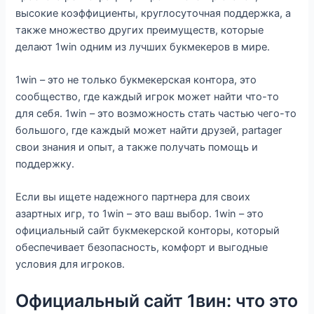
высокие коэффициенты, круглосуточная поддержка, а
также множество других преимуществ, которые
делают 1win одним из лучших букмекеров в мире.
1win – это не только букмекерская контора, это
сообщество, где каждый игрок может найти что-то
для себя. 1win – это возможность стать частью чего-то
большого, где каждый может найти друзей, partager
свои знания и опыт, а также получать помощь и
поддержку.
Если вы ищете надежного партнера для своих
азартных игр, то 1win – это ваш выбор. 1win – это
официальный сайт букмекерской конторы, который
обеспечивает безопасность, комфорт и выгодные
условия для игроков.
Официальный сайт 1вин: что это