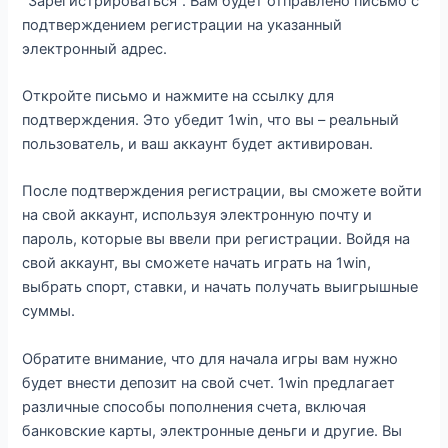
“Зарегистрироваться”. Вам будет отправлено письмо с
подтверждением регистрации на указанный
электронный адрес.
Откройте письмо и нажмите на ссылку для
подтверждения. Это убедит 1win, что вы – реальный
пользователь, и ваш аккаунт будет активирован.
После подтверждения регистрации, вы сможете войти
на свой аккаунт, используя электронную почту и
пароль, которые вы ввели при регистрации. Войдя на
свой аккаунт, вы сможете начать играть на 1win,
выбрать спорт, ставки, и начать получать выигрышные
суммы.
Обратите внимание, что для начала игры вам нужно
будет внести депозит на свой счет. 1win предлагает
различные способы пополнения счета, включая
банковские карты, электронные деньги и другие. Вы