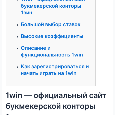
букмекерской конторы
1вин
Большой выбор ставок
Высокие коэффициенты
Описание и
функциональность 1win
Как зарегистрироваться и
начать играть на 1win
1win — официальный сайт
букмекерской конторы