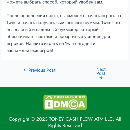
можете выбрать способ, который удобен вам.
После пополнения счета, вы сможете начать играть на
1win, и начать получать выигрышные суммы. 1win – это
безопасный и надежный букмекер, который
обеспечивает честные и прозрачные условия для
игроков. Начните играть на 1win сегодня и
наслаждайтесь игрой!
Next
←
Previous Post
Post
→
Copyright © 2023 TONEY CASH FLOW ATM LLC. All
Rights Reserved