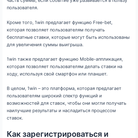
часть суммы, если событие уже развивается в пользу
пользователя.
Кроме того, 1win предлагает функцию Free-bet,
которая позволяет пользователям получать
бесплатные ставки, которые могут быть использованы
для увеличения суммы выигрыша.
1win также предлагает функцию Mobile-аппликация,
которая позволяет пользователям делать ставки на
ходу, используя свой смартфон или планшет.
В целом, 1win – это платформа, которая предлагает
пользователям широкий спектр функций и
возможностей для ставок, чтобы они могли получать
наилучшие результаты и насладиться процессом
ставок.
Как зарегистрироваться и