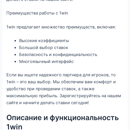
Преимущества работы с 1win
1win предлагает множество преимуществ, включая:
Высокие коэффициенты
Большой выбор ставок
Безопасность и конфиденциальность
Многоязычный интерфейс
Если вы ищете надежного партнера для игроков, то
1win – это ваш выбор. Мы обеспечим вам комфорт и
удобство при проведении ставок, а также
максимальную прибыль. Зарегистрируйтесь на нашем
сайте и начните делать ставки сегодня!
Описание и функциональность
1win