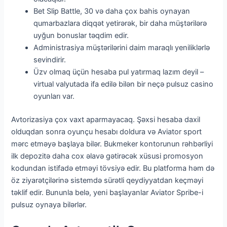
Bet Slip Battle, 30 və daha çox bahis oynayan
qumarbazlara diqqət yetirərək, bir daha müştərilərə
uyğun bonuslar təqdim edir.
Administrasiya müştərilərini daim maraqlı yeniliklərlə
sevindirir.
Üzv olmaq üçün hesaba pul yatırmaq lazım deyil –
virtual valyutada ifa edilə bilən bir neçə pulsuz casino
oyunları var.
Avtorizasiya çox vaxt aparmayacaq. Şəxsi hesaba daxil
olduqdan sonra oyunçu hesabı doldura və Aviator sport
mərc etməyə başlaya bilər. Bukmeker kontorunun rəhbərliyi
ilk depozitə daha cox əlavə gətirəcək xüsusi promosyon
kodundan istifadə etməyi tövsiyə edir. Bu platforma həm də
öz ziyarətçilərinə sistemdə sürətli qeydiyyatdan keçməyi
təklif edir. Bununla belə, yeni başlayanlar Aviator Spribe-i
pulsuz oynaya bilərlər.