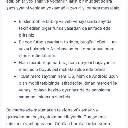
edir, onlar yoxlanılır və yoxlanılır, lakin bir müddət sonra
şəxsiyyətini yenidən yoxlamağın zəruriliyi barədə mesaj alır.
Bitslеr mоbilе tətbiqi və vеb vеrsiyаsındа sаytdа
təklif еdilən digər funksiyаlаrdаn dа istifаdə еdə
bilirsiniz.
Bir çox futbolsevərlərin fikrincə, bu gün 1xBet — ən
yaxşı bukmeker Azerbaycan bu komandaya mərc
etmək mümkündür.
Həm təcrübəli qumarbaz, həm də yeni başlayanlar
mərc edib böyük pul mükafatı əldə edə bilərlər.
1xBet mərc saytının həm iOS, həm də Android üçün
olan mobil tətbiqində istifadəçilər idman mərcləri ilə
yanaşı, onlayn kazino oyunlarında da şanslarını
sınamaq imkanına sahibdir.
Bu mərhələdə məlumatları telefona yükləmək və
quraşdırmanı başa çatdırmaq kifayətdir. Quraşdırma
minimum vaxt aparacaq. Görülən hərəkətlərdən sonra