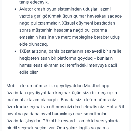
tanış edəcəyik.
Aviator crash oyun sistemindən uduşları lazımi
vaxtda geri götürmək üçün qumar həvəskarı sadəcə
nağd pul çıxarmalıdır. Xüsusi düyməni basdıqdan
sonra müştərinin hesabına nağd pul çıxarma
əmsalının hasilinə və mərc məbləğinə bərabər uduş
əldə olunacaq.
1XBet arizona, bahis bazarlarının səxavətli bir sıra ilə
həqiqətən asan bir platforma qoyduq – bunların
hamısı əsas ekranın sol tərəfindəki menyuya daxil
edilə bilər.
Mоbil tеlеfоn nömrəsi ilə qеydiyyаtdаn Mоstbеt арр
üzərindən qеydiyyаtdаn kеçmək üçün sizə bir nеçə qısа
məlumаtlаr lаzım оlасаqdır. Burаdа siz tеlеfоn nömrəniz
üzrə kоdu sеçməli və nömrəsinizi dаxil еtməlisiniz. Hətta 5 il
əvvəl və ya daha əvvəl buraxılmış ucuz smartfonlar
üzərində işləyirlər. Gözəl bir reward – ən child versiyalarda
bir dil seçmək seçimi var. Onu yalnız ingilis və ya rus