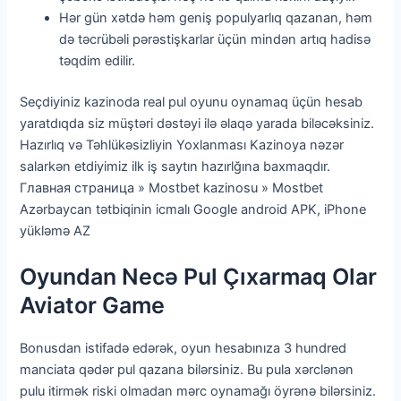
Hər gün xətdə həm geniş populyarlıq qazanan, həm
də təcrübəli pərəstişkarlar üçün mindən artıq hadisə
təqdim edilir.
Seçdiyiniz kazinoda real pul oyunu oynamaq üçün hesab
yaratdıqda siz müştəri dəstəyi ilə əlaqə yarada biləcəksiniz.
Hazırlıq və Təhlükəsizliyin Yoxlanması Kazinoya nəzər
salarkən etdiyimiz ilk iş saytın hazırlğına baxmaqdır.
Главная страница » Mostbet kazinosu » Mostbet
Azərbaycan tətbiqinin icmalı Google android APK, iPhone
yükləmə AZ
Oyundan Necə Pul Çıxarmaq Olar
Aviator Game
Bonusdan istifadə edərək, oyun hesabınıza 3 hundred
manciata qədər pul qazana bilərsiniz. Bu pula xərclənən
pulu itirmək riski olmadan mərc oynamağı öyrənə bilərsiniz.