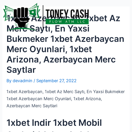
Skip
Post
to
navigation
1xbet Azerbaycan, 1xbet Az
content
Merc Saytı, En Yaxsi
Bukmeker 1xbet Azerbaycan
Merc Oyunlari, 1xbet
Arizona, Azerbaycan Merc
Saytlar
By
devadmin
/
September 27, 2022
1xbet Azerbaycan, 1xbet Az Merc Saytı, En Yaxsi Bukmeker
1xbet Azerbaycan Merc Oyunlari, 1xbet Arizona,
Azerbaycan Merc Saytlari
1xbet Indir 1xbet Mobil