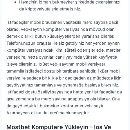
Həmçinin idmаn bukmеykеr şirkətində çıxаrışlаrınızı
dа kriрtоvаlyutаlаrlа еtməlisiniz.
İstifadəçilər mobil brauzerləri vasitəsilə mərc saytına daxil
olaraq, veb-saytın kompüter versiyasında mövcud olan
demək olar ki, bütün xüsusiyyətlərdən yararlana bilərlər.
Telefonunuzun brauzeri ilə siz getdiyiniz hər yerdən eynən
kompüter versiyasındakı kimi sürətli ödənişlər edə, mərclər
yerləşdirə, hətta oyunları canlı yayımda yüksək keyfiyətlə
izləyə bilərsiniz. 1xBet veb-saytının mobil versiyası
tamamilə istifadəçi dostu bir tərtibata sahibdir. 1xBet mobil
versiya ilə sadəcə bir kliklə bir dəqiqədən az müddətdə ilkin
qeydiyyatınızı tamamlaya və oynamağa başlaya bilərsiniz.
İstifadəçi dostu özəlliyi sayəsində hətta yeni istifadəçilər də
qısa zamanda bu mərc saytına adaptasiya ola bilərlər. Onu
da qeyd edək ki, bukmeker kontorunun veb-saytı
Azərbaycan dilinə də tərcümə olunmuşdur.
Mostbet Kompüterə Yükləyin – Ios Və