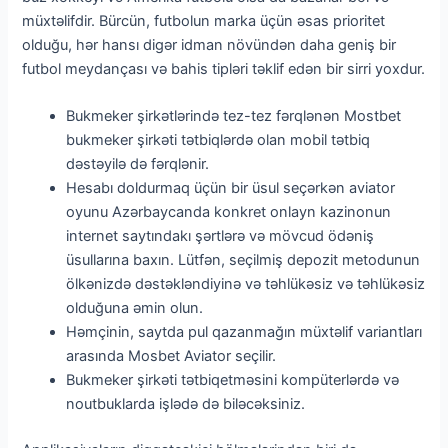
müxtəlifdir. Bürcün, futbolun marka üçün əsas prioritet
olduğu, hər hansı digər idman növündən daha geniş bir
futbol meydançası və bahis tipləri təklif edən bir sirri yoxdur.
Bukmeker şirkətlərində tez-tez fərqlənən Mostbet
bukmeker şirkəti tətbiqlərdə olan mobil tətbiq
dəstəyilə də fərqlənir.
Hesabı doldurmaq üçün bir üsul seçərkən aviator
oyunu Azərbaycanda konkret onlayn kazinonun
internet saytındakı şərtlərə və mövcud ödəniş
üsullarına baxın. Lütfən, seçilmiş depozit metodunun
ölkənizdə dəstəkləndiyinə və təhlükəsiz və təhlükəsiz
olduğuna əmin olun.
Həmçinin, saytda pul qazanmağın müxtəlif variantları
arasında Mosbet Aviator seçilir.
Bukmeker şirkəti tətbiqetməsini kompüterlərdə və
noutbuklarda işlədə də biləcəksiniz.