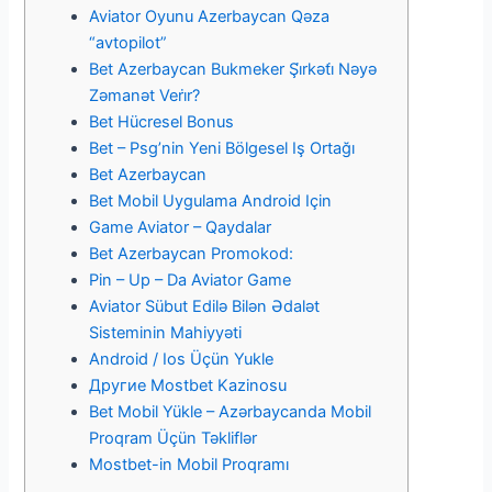
Aviator Oyunu Azerbaycan Qəza
“avtopilot”
Bet Azerbaycan Bukmeker Şi̇rkəti̇ Nəyə
Zəmanət Veri̇r?
Bet Hücresel Bonus
Bet – Psg’nin Yeni Bölgesel Iş Ortağı
Bet Azerbaycan
Bet Mobil Uygulama Android Için
Game Aviator – Qaydalar
Bet Azerbaycan Promokod:
Pin – Up – Da Aviator Game
Aviator Sübut Edilə Bilən Ədalət
Sisteminin Mahiyyəti
Android / Ios Üçün Yukle
Другие Mostbet Kazinosu
Bet Mobil Yükle – Azərbaycanda Mobil
Proqram Üçün Təkliflər
Mostbet-in Mobil Proqramı