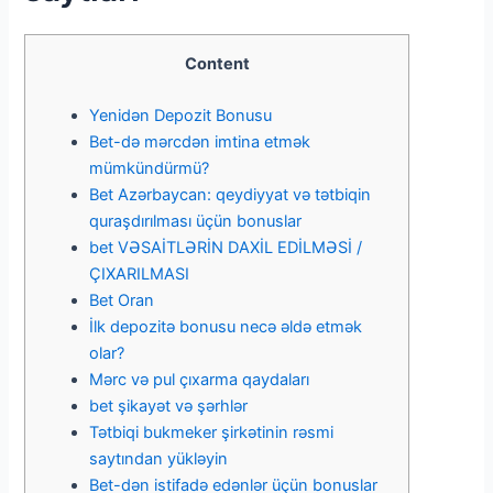
Content
Yenidən Depozit Bonusu
Bet-də mərcdən imtina etmək
mümkündürmü?
Bet Azərbaycan: qeydiyyat və tətbiqin
quraşdırılması üçün bonuslar
bet VƏSAİTLƏRİN DAXİL EDİLMƏSİ /
ÇIXARILMASI
Bet Oran
İlk depozitə bonusu necə əldə etmək
olar?
Mərc və pul çıxarma qaydaları
bet şikayət və şərhlər
Tətbiqi bukmeker şirkətinin rəsmi
saytından yükləyin
Bet-dən istifadə edənlər üçün bonuslar