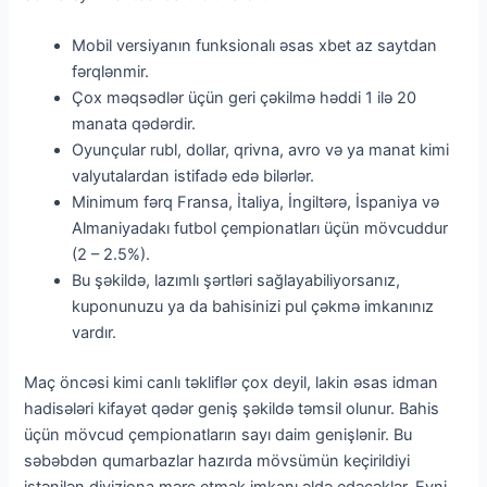
Mobil versiyanın funksionalı əsas xbet az saytdan
fərqlənmir.
Çox məqsədlər üçün geri çəkilmə həddi 1 ilə 20
manata qədərdir.
Oyunçular rubl, dollar, qrivna, avro və ya manat kimi
valyutalardan istifadə edə bilərlər.
Minimum fərq Fransa, İtaliya, İngiltərə, İspaniya və
Almaniyadakı futbol çempionatları üçün mövcuddur
(2 – 2.5%).
Bu şəkildə, lazımlı şərtləri sağlayabiliyorsanız,
kuponunuzu ya da bahisinizi pul çəkmə imkanınız
vardır.
Maç öncəsi kimi canlı təkliflər çox deyil, lakin əsas idman
hadisələri kifayət qədər geniş şəkildə təmsil olunur. Bahis
üçün mövcud çempionatların sayı daim genişlənir. Bu
səbəbdən qumarbazlar hazırda mövsümün keçirildiyi
istənilən diviziona mərc etmək imkanı əldə edəcəklər. Eyni