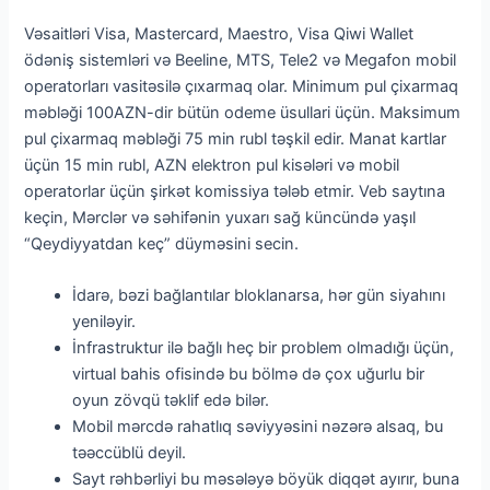
Vəsaitləri Visa, Mastercard, Maestro, Visa Qiwi Wallet
ödəniş sistemləri və Beeline, MTS, Tele2 və Megafon mobil
operatorları vasitəsilə çıxarmaq olar. Minimum pul çixarmaq
məbləği 100AZN-dir bütün odeme üsullari üçün. Maksimum
pul çixarmaq məbləği 75 min rubl təşkil edir. Manat kartlar
üçün 15 min rubl, AZN elektron pul kisələri və mobil
operatorlar üçün şirkət komissiya tələb etmir. Veb saytına
keçin, Mərclər və səhifənin yuxarı sağ küncündə yaşıl
“Qeydiyyatdan keç” düyməsini secin.
İdarə, bəzi bağlantılar bloklanarsa, hər gün siyahını
yeniləyir.
İnfrastruktur ilə bağlı heç bir problem olmadığı üçün,
virtual bahis ofisində bu bölmə də çox uğurlu bir
oyun zövqü təklif edə bilər.
Mobil mərcdə rahatlıq səviyyəsini nəzərə alsaq, bu
təəccüblü deyil.
Sayt rəhbərliyi bu məsələyə böyük diqqət ayırır, buna