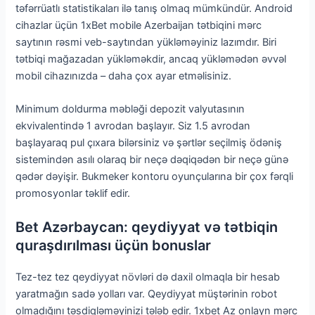
təfərrüatlı statistikaları ilə tanış olmaq mümkündür. Android
cihazlar üçün 1xBet mobile Azerbaijan tətbiqini mərc
saytının rəsmi veb-saytından yükləməyiniz lazımdır. Biri
tətbiqi mağazadan yükləməkdir, ancaq yükləmədən əvvəl
mobil cihazınızda – daha çox ayar etməlisiniz.
Minimum doldurma məbləği depozit valyutasının
ekvivalentində 1 avrodan başlayır. Siz 1.5 avrodan
başlayaraq pul çıxara bilərsiniz və şərtlər seçilmiş ödəniş
sistemindən asılı olaraq bir neçə dəqiqədən bir neçə günə
qədər dəyişir. Bukmeker kontoru oyunçularına bir çox fərqli
promosyonlar təklif edir.
Bet Azərbaycan: qeydiyyat və tətbiqin
quraşdırılması üçün bonuslar
Tez-tez tez qeydiyyat növləri də daxil olmaqla bir hesab
yaratmağın sadə yolları var. Qeydiyyat müştərinin robot
olmadığını təsdiqləməyinizi tələb edir. 1xbet Az onlayn mərc