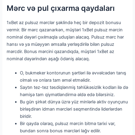
Mərc və pul çıxarma qaydaları
1xBet az pulsuz mərclər şəklində heç bir depozit bonusu
vermir. Bir mərc qazanarkən, müştəri 1xBet pulsuz mərcin
nominal dəyəri çıxılmaqla uduşları alacaq. Pulsuz mərc hər
hansı və ya müəyyən əmsalla yerləşdirilə bilən pulsuz
mərcdir. Bonus mərcini qazandıqda, müştəri 1xBet az
nominal dəyərindən aşağı ödəniş alacaq.
O, bukmeker kontorunun şərtləri ilə əvvəlcədən tanış
olmalı və onlara tam əməl etməlidir.
Saytın tez-tez təsdiqlənmiş təhlükəsizlik kodları ilə də
həmişə tam qiymətləndirmə əldə edə bilərsiniz.
Bu gün şirkət dünya üzrə yüz minlərlə aktiv oyunçunu
birləşdirən idman mərcləri seqmentində liderlərdən
biridir.
Bir qayda olaraq, pulsuz mərcin bitmə tarixi var,
bundan sonra bonus mərcləri ləğv edilir.