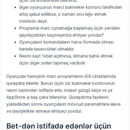
üçün də istifadə edə bilərsiniz.
Əgər oyunçunun mərci bukmeker kontoru tərəfindən
artıq qəbul edilibsə, o zaman onu ləğv etmək
mümkün deyil.
Proqramla mərc oynamağa başlamaq üçün yenidən
qeydiyyatdan keçməyinizə ehtiyac yoxdur?
Oyunçuların komandaların hansı formada olması
barədə təsəvvürləri olmalıdır.
Rəsmi sayt 1xbet açılmırsa, idmana bahis etmək
üçün digər yolları tapmaq vacibdir.
Oyunçular həmçinin mərc proqramlarını iOS cihazlarında
quraşdıra bilərlər. Bunun üçün siz bukmeker kontorunun
rəsmi saytından istifadə edə, müasir güzgü seçə və ya
AppStore-a baş çəkə bilərsiniz. Quraşdırma fayllarını
yüklədikdən sonra oyunçuların mövcud parametrlərə əlavə
və dəyişikliklər etməyə ehtiyacı yoxdur.
Bet-dən istifadə edənlər üçün