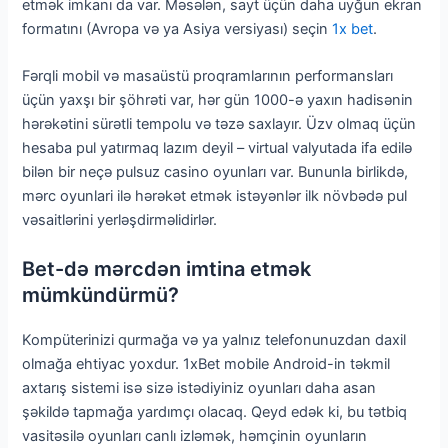
etmək imkanı da var. Məsələn, sayt üçün daha uyğun ekran
formatını (Avropa və ya Asiya versiyası) seçin
1x bet
.
Fərqli mobil və masaüstü proqramlarının performansları
üçün yaxşı bir şöhrəti var, hər gün 1000-ə yaxın hadisənin
hərəkətini sürətli tempolu və təzə saxlayır. Üzv olmaq üçün
hesaba pul yatırmaq lazım deyil – virtual valyutada ifa edilə
bilən bir neçə pulsuz casino oyunları var. Bununla birlikdə,
mərc oyunlari ilə hərəkət etmək istəyənlər ilk növbədə pul
vəsaitlərini yerləşdirməlidirlər.
Bet-də mərcdən imtina etmək
mümkündürmü?
Kompüterinizi qurmağa və ya yalnız telefonunuzdan daxil
olmağa ehtiyac yoxdur. 1xBet mobile Android-in təkmil
axtarış sistemi isə sizə istədiyiniz oyunları daha asan
şəkildə tapmağa yardımçı olacaq. Qeyd edək ki, bu tətbiq
vasitəsilə oyunları canlı izləmək, həmçinin oyunların