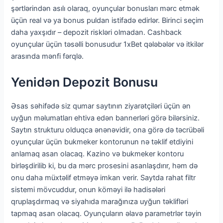
şərtlərindən asılı olaraq, oyunçular bonusları mərc etmək
üçün real və ya bonus puldan istifadə edirlər. Birinci seçim
daha yaxşıdır – depozit riskləri olmadan. Cashback
oyunçular üçün təsəlli bonusudur 1xBet qələbələr və itkilər
arasında mənfi fərqlə.
Yenidən Depozit Bonusu
Əsas səhifədə siz qumar saytının ziyarətçiləri üçün ən
uyğun məlumatları ehtiva edən bannerləri görə bilərsiniz.
Saytın strukturu olduqca ənənəvidir, ona görə də təcrübəli
oyunçular üçün bukmeker kontorunun nə təklif etdiyini
anlamaq asan olacaq. Kazino və bukmeker kontoru
birləşdirilib ki, bu da mərc prosesini asanlaşdırır, həm də
onu daha müxtəlif etməyə imkan verir. Saytda rahat filtr
sistemi mövcuddur, onun köməyi ilə hadisələri
qruplaşdırmaq və siyahıda marağınıza uyğun təklifləri
tapmaq asan olacaq. Oyunçuların əlavə parametrlər təyin