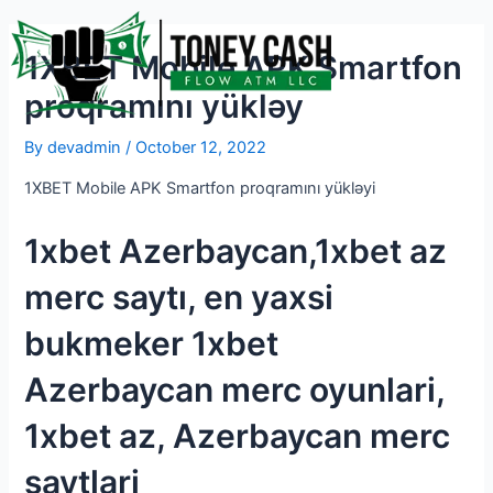
Skip
Post
to
navigation
1XBET Mobile APK Smartfon
content
proqramını yükləy
By
devadmin
/
October 12, 2022
1XBET Mobile APK Smartfon proqramını yükləyi
1xbet Azerbaycan,1xbet az
merc saytı, en yaxsi
bukmeker 1xbet
Azerbaycan merc oyunlari,
1xbet az, Azerbaycan merc
saytlari