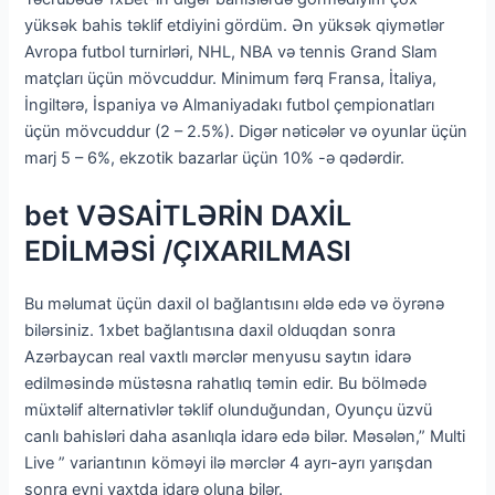
yüksək bahis təklif etdiyini gördüm. Ən yüksək qiymətlər
Avropa futbol turnirləri, NHL, NBA və tennis Grand Slam
matçları üçün mövcuddur. Minimum fərq Fransa, İtaliya,
İngiltərə, İspaniya və Almaniyadakı futbol çempionatları
üçün mövcuddur (2 – 2.5%). Digər nəticələr və oyunlar üçün
marj 5 – 6%, ekzotik bazarlar üçün 10% -ə qədərdir.
bet VƏSAİTLƏRİN DAXİL
EDİLMƏSİ /ÇIXARILMASI
Bu məlumat üçün daxil ol bağlantısını əldə edə və öyrənə
bilərsiniz. 1xbet bağlantısına daxil olduqdan sonra
Azərbaycan real vaxtlı mərclər menyusu saytın idarə
edilməsində müstəsna rahatlıq təmin edir. Bu bölmədə
müxtəlif alternativlər təklif olunduğundan, Oyunçu üzvü
canlı bahisləri daha asanlıqla idarə edə bilər. Məsələn,” Multi
Live ” variantının köməyi ilə mərclər 4 ayrı-ayrı yarışdan
sonra eyni vaxtda idarə oluna bilər.