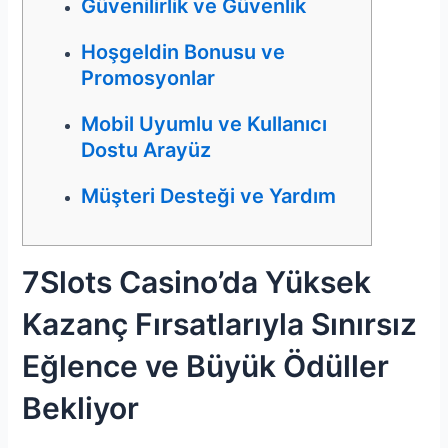
Güvenilirlik ve Güvenlik
Hoşgeldin Bonusu ve
Promosyonlar
Mobil Uyumlu ve Kullanıcı
Dostu Arayüz
Müşteri Desteği ve Yardım
7Slots Casino’da Yüksek
Kazanç Fırsatlarıyla Sınırsız
Eğlence ve Büyük Ödüller
Bekliyor