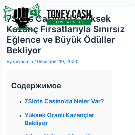
Skip
Post
to
navigation
7Slots Casino’da Yüksek
content
Kazanç Fırsatlarıyla Sınırsız
Eğlence ve Büyük Ödüller
Bekliyor
By
devadmin
/
December 10, 2024
Содержимое
7Slots Casino’da Neler Var?
Yüksek Oranlı Kazançlar
Bekliyor