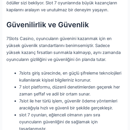
ödüller sizi bekliyor. Slot 7 oyunlarında büyük kazançların
kapılarını aralayın ve unutulmaz bir deneyim yaşayın.
Güvenilirlik ve Güvenlik
7Slots Casino, oyuncuların güvenini kazanmak için en
yüksek güvenlik standartlarını benimsemiştir. Sadece
yüksek kazanç fırsatları sunmakla kalmayıp, aynı zamanda
oyuncuların gizliliğini ve güvenliğini ön planda tutar.
7slots giriş sürecinde, en güçlü şifreleme teknolojileri
kullanılarak kişisel bilgileriniz korunur.
7 slot platformu, düzenli denetimlerden geçerek her
zaman şeffaf ve adil bir ortam sunar.
7slot ile her türlü işlem, güvenilir ödeme yöntemleri
aracılığıyla hızlı ve güvenli bir şekilde gerçekleşir.
slot 7 oyunları, eğlenceli olmanın yanı sıra
oyuncuların güvenliğini de sağlamak için
tasarlanmıştır.