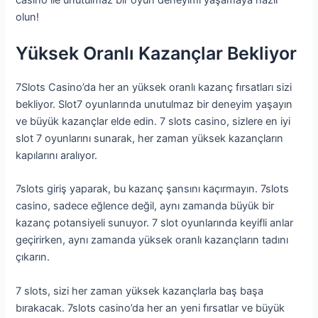
olun!
Yüksek Oranlı Kazançlar Bekliyor
7Slots Casino’da her an yüksek oranlı kazanç fırsatları sizi
bekliyor. Slot7 oyunlarında unutulmaz bir deneyim yaşayın
ve büyük kazançlar elde edin. 7 slots casino, sizlere en iyi
slot 7 oyunlarını sunarak, her zaman yüksek kazançların
kapılarını aralıyor.
7slots giriş yaparak, bu kazanç şansını kaçırmayın. 7slots
casino, sadece eğlence değil, aynı zamanda büyük bir
kazanç potansiyeli sunuyor. 7 slot oyunlarında keyifli anlar
geçirirken, aynı zamanda yüksek oranlı kazançların tadını
çıkarın.
7 slots, sizi her zaman yüksek kazançlarla baş başa
bırakacak. 7slots casino’da her an yeni fırsatlar ve büyük