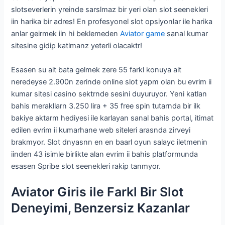
slotseverlerin yreinde sarslmaz bir yeri olan slot seenekleri
iin harika bir adres! En profesyonel slot opsiyonlar ile harika
anlar geirmek iin hi beklemeden
Aviator game
sanal kumar
sitesine gidip katlmanz yeterli olacaktr!
Esasen su alt bata gelmek zere 55 farkl konuya ait
neredeyse 2.900n zerinde online slot yapm olan bu evrim ii
kumar sitesi casino sektrnde sesini duyuruyor. Yeni katlan
bahis merakllarn 3.250 lira + 35 free spin tutarnda bir ilk
bakiye aktarm hediyesi ile karlayan sanal bahis portal, itimat
edilen evrim ii kumarhane web siteleri arasnda zirveyi
brakmyor. Slot dnyasnn en en baarl oyun salayc iletmenin
iinden 43 isimle birlikte alan evrim ii bahis platformunda
esasen Spribe slot seenekleri rakip tanmyor.
Aviator Giris ile Farkl Bir Slot
Deneyimi, Benzersiz Kazanlar