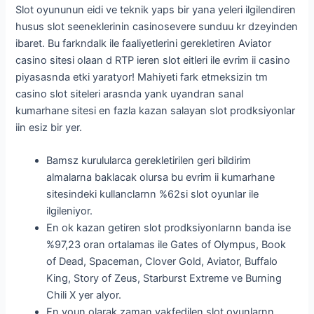
Slot oyununun eidi ve teknik yaps bir yana yeleri ilgilendiren
husus slot seeneklerinin casinosevere sunduu kr dzeyinden
ibaret. Bu farkndalk ile faaliyetlerini gerekletiren Aviator
casino sitesi olaan d RTP ieren slot eitleri ile evrim ii casino
piyasasnda etki yaratyor! Mahiyeti fark etmeksizin tm
casino slot siteleri arasnda yank uyandran sanal
kumarhane sitesi en fazla kazan salayan slot prodksiyonlar
iin esiz bir yer.
Bamsz kurulularca gerekletirilen geri bildirim
almalarna baklacak olursa bu evrim ii kumarhane
sitesindeki kullanclarnn %62si slot oyunlar ile
ilgileniyor.
En ok kazan getiren slot prodksiyonlarnn banda ise
%97,23 oran ortalamas ile Gates of Olympus, Book
of Dead, Spaceman, Clover Gold, Aviator, Buffalo
King, Story of Zeus, Starburst Extreme ve Burning
Chili X yer alyor.
En youn olarak zaman vakfedilen slot oyunlarnn