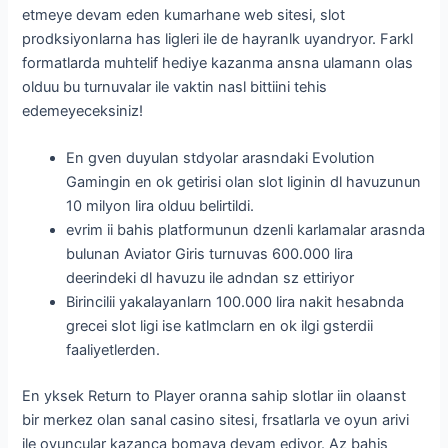
etmeye devam eden kumarhane web sitesi, slot
prodksiyonlarna has ligleri ile de hayranlk uyandryor. Farkl
formatlarda muhtelif hediye kazanma ansna ulamann olas
olduu bu turnuvalar ile vaktin nasl bittiini tehis
edemeyeceksiniz!
En gven duyulan stdyolar arasndaki Evolution
Gamingin en ok getirisi olan slot liginin dl havuzunun
10 milyon lira olduu belirtildi.
evrim ii bahis platformunun dzenli karlamalar arasnda
bulunan Aviator Giris turnuvas 600.000 lira
deerindeki dl havuzu ile adndan sz ettiriyor
Birincilii yakalayanlarn 100.000 lira nakit hesabnda
grecei slot ligi ise katlmclarn en ok ilgi gsterdii
faaliyetlerden.
En yksek Return to Player oranna sahip slotlar iin olaanst
bir merkez olan sanal casino sitesi, frsatlarla ve oyun arivi
ile oyuncular kazanca bomaya devam ediyor. Az bahis