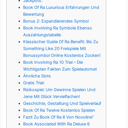
Jackpots:
Book Of Ra Luxurious Erfahrungen Und
Bewertung
Bonus 2: Expandierendes Symbol
Book Involving Ra Symbole Ebenso
Auszahlungstabelle
Klassischer Guide Of Ra Benefit: Bis Zu
Something Like 20 Freispiele Mit
Bonussymbol Online Kostenlos Zocken!
Book Involving Ra 10 Trial – Die
Wichtigsten Fakten Zum Spielautomat
Ähnliche Slots
Gratis Trial:
Risikospiel: Um Gewinne Spielen Und
Jene Mit Glück Vervielfachen!
Geschichte, Gestaltung Und Spielverlauf
Book Of Ra Twelve Kostenlos Spielen
Fazit Zu Book Of Ra 6 Von Novoline”
Book Associated With Ra Deluxe 6