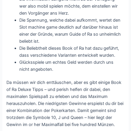
wer also mobil spielen möchte, dem einstellen wir
den Vorgänger ans Herz.
Die Spannung, welche dabei aufkommt, wertet den
Slot machine game deutlich auf darüber hinaus ist
einer der Gründe, warum Guide of Ra so unheimlich
beliebt ist.
Die Beliebtheit dieses Book of Ra hat dazu geführt,
dass verschiedene Varianten entwickelt wurden.
Glücksspiele um echtes Geld werden durch uns
nicht angeboten.
Da müssen wir dich enttäuschen, aber es gibt einige Book
of Ra Deluxe Tipps – und perish helfen dir dabei, den
maximalen Spielspaß zu erleben und das Maximum
herauszuholen. Die niedrigsten Gewinne erspielst du dir bei
einer Kombination der Pokerkarten. Damit gemeint sind
trotzdem die Symbole 10, J und Queen – hier liegt der
Gewinn im or her Maximalfall bei five hundred Münzen.