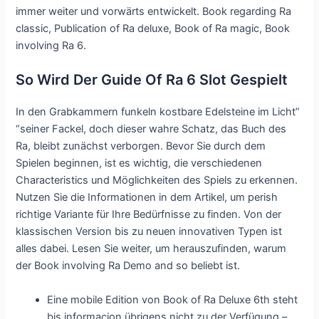
immer weiter und vorwärts entwickelt. Book regarding Ra
classic, Publication of Ra deluxe, Book of Ra magic, Book
involving Ra 6.
So Wird Der Guide Of Ra 6 Slot Gespielt
In den Grabkammern funkeln kostbare Edelsteine im Licht”
“seiner Fackel, doch dieser wahre Schatz, das Buch des
Ra, bleibt zunächst verborgen. Bevor Sie durch dem
Spielen beginnen, ist es wichtig, die verschiedenen
Characteristics und Möglichkeiten des Spiels zu erkennen.
Nutzen Sie die Informationen in dem Artikel, um perish
richtige Variante für Ihre Bedürfnisse zu finden. Von der
klassischen Version bis zu neuen innovativen Typen ist
alles dabei. Lesen Sie weiter, um herauszufinden, warum
der Book involving Ra Demo and so beliebt ist.
Eine mobile Edition von Book of Ra Deluxe 6th steht
bis informacion übrigens nicht zu der Verfügung –