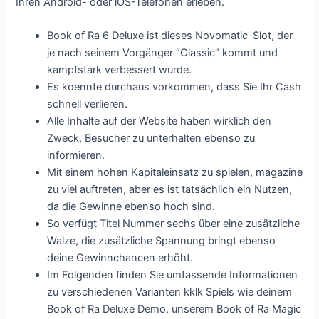
Ihren Android- oder iOS-Telefonen erleben.
Book of Ra 6 Deluxe ist dieses Novomatic-Slot, der
je nach seinem Vorgänger “Classic” kommt und
kampfstark verbessert wurde.
Es koennte durchaus vorkommen, dass Sie Ihr Cash
schnell verlieren.
Alle Inhalte auf der Website haben wirklich den
Zweck, Besucher zu unterhalten ebenso zu
informieren.
Mit einem hohen Kapitaleinsatz zu spielen, magazine
zu viel auftreten, aber es ist tatsächlich ein Nutzen,
da die Gewinne ebenso hoch sind.
So verfügt Titel Nummer sechs über eine zusätzliche
Walze, die zusätzliche Spannung bringt ebenso
deine Gewinnchancen erhöht.
Im Folgenden finden Sie umfassende Informationen
zu verschiedenen Varianten kklk Spiels wie deinem
Book of Ra Deluxe Demo, unserem Book of Ra Magic