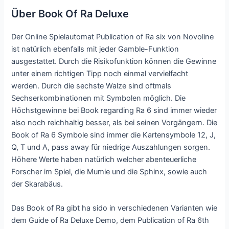
Über Book Of Ra Deluxe
Der Online Spielautomat Publication of Ra six von Novoline
ist natürlich ebenfalls mit jeder Gamble-Funktion
ausgestattet. Durch die Risikofunktion können die Gewinne
unter einem richtigen Tipp noch einmal vervielfacht
werden. Durch die sechste Walze sind oftmals
Sechserkombinationen mit Symbolen möglich. Die
Höchstgewinne bei Book regarding Ra 6 sind immer wieder
also noch reichhaltig besser, als bei seinen Vorgängern. Die
Book of Ra 6 Symbole sind immer die Kartensymbole 12, J,
Q, T und A, pass away für niedrige Auszahlungen sorgen.
Höhere Werte haben natürlich welcher abenteuerliche
Forscher im Spiel, die Mumie und die Sphinx, sowie auch
der Skarabäus.
Das Book of Ra gibt ha sido in verschiedenen Varianten wie
dem Guide of Ra Deluxe Demo, dem Publication of Ra 6th