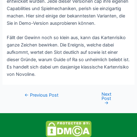
entwickelt wurden. Jede dieser Versionen cap ihre eigenen
Capabilities und Spielmechaniken, perish sie einzigartig
machen. Hier sind einige der bekanntesten Varianten, die
Sie in Demo-Version ausprobieren können.
Fällt der Gewinn noch so klein aus, kann das Kartenrisiko
ganze Zeichen bewirken. Die Ereignis, welche dabei
aufkommt, wertet den Slot deutlich auf sowie ist einer
dieser Gründe, warum Guide of Ra so unheimlich beliebt ist.
Es handelt sich dabei um dasjenige klassische Kartenrisiko
von Novoline.
Next
←
Previous Post
Post
→