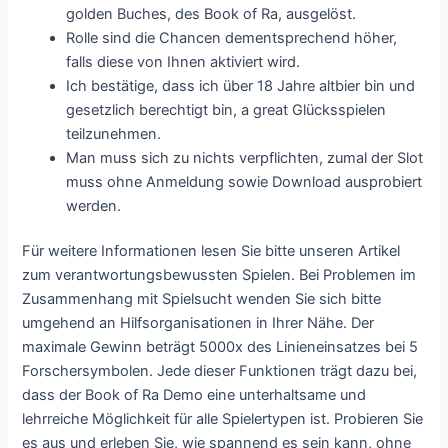
golden Buches, des Book of Ra, ausgelöst.
Rolle sind die Chancen dementsprechend höher,
falls diese von Ihnen aktiviert wird.
Ich bestätige, dass ich über 18 Jahre altbier bin und
gesetzlich berechtigt bin, a great Glücksspielen
teilzunehmen.
Man muss sich zu nichts verpflichten, zumal der Slot
muss ohne Anmeldung sowie Download ausprobiert
werden.
Für weitere Informationen lesen Sie bitte unseren Artikel
zum verantwortungsbewussten Spielen. Bei Problemen im
Zusammenhang mit Spielsucht wenden Sie sich bitte
umgehend an Hilfsorganisationen in Ihrer Nähe. Der
maximale Gewinn beträgt 5000x des Linieneinsatzes bei 5
Forschersymbolen. Jede dieser Funktionen trägt dazu bei,
dass der Book of Ra Demo eine unterhaltsame und
lehrreiche Möglichkeit für alle Spielertypen ist. Probieren Sie
es aus und erleben Sie, wie spannend es sein kann, ohne