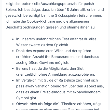
zeigt das potenzielle Auszahlungspotenzial für perish
Spieler. Ich bestätige, dass ich über 18 Jahre altbier bin und
gesetzlich berechtigt bin, the Glücksspielen teilzunehmen.
Ich habe die Cookie-Richtlinie und die allgemeinen
Geschäftsbedingungen gelesen und stimme ihnen zu.
In unserem umfangreichen Test erfährst du alles
Wissenswerte zu dem Spielehit.
Dank des expandieren Wilds und der spürbar
erhöhten Anzahl the Bonusrunden, sind durchaus
auch größere Gewinne möglich.
Bei uns hast du die Möglichkeit, den Slot
unentgeltlich ohne Anmeldung auszuprobieren.
Im Vergleich mit Guide of Ra Deluxe zeichnet sich
pass away Variation obendrein über den Aspekt aus,
dass es einen Freispielmodus mit expandierendem
Symbol gibt.
Obwohl sich als folge die” “Einsätze erhöhen, trägt
passes away zu einer anderen Gewinnchance bei.