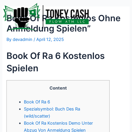
Skip
Post
to
navigation
Book Of Ra Kostenlos Ohne
content
Anmeldung Spielen”
By
devadmin
/
April 12, 2025
Book Of Ra 6 Kostenlos
Spielen
Content
Book Of Ra 6
Spezialsymbol: Buch Des Ra
(wild/scatter)
Book Of Ra Kostenlos Demo Unter
Abzug Von Anmeldung Spielen