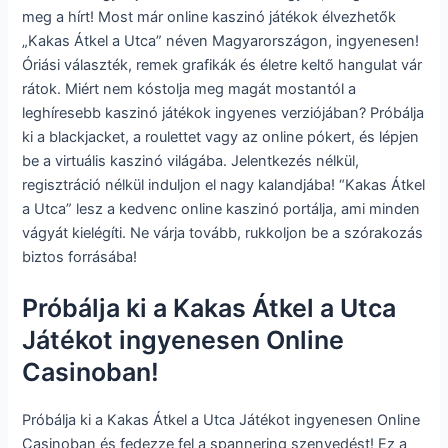
meg a hírt! Most már online kaszinó játékok élvezhetők
„Kakas Átkel a Utca” néven Magyarországon, ingyenesen!
Óriási választék, remek grafikák és életre keltő hangulat vár
rátok. Miért nem kóstolja meg magát mostantól a
leghíresebb kaszinó játékok ingyenes verziójában? Próbálja
ki a blackjacket, a roulettet vagy az online pókert, és lépjen
be a virtuális kaszinó világába. Jelentkezés nélkül,
regisztráció nélkül induljon el nagy kalandjába! “Kakas Átkel
a Utca” lesz a kedvenc online kaszinó portálja, ami minden
vágyát kielégíti. Ne várja tovább, rukkoljon be a szórakozás
biztos forrásába!
Próbálja ki a Kakas Átkel a Utca
Játékot ingyenesen Online
Casinoban!
Próbálja ki a Kakas Átkel a Utca Játékot ingyenesen Online
Casinoban és fedezze fel a spannering szenvedést! Ez a