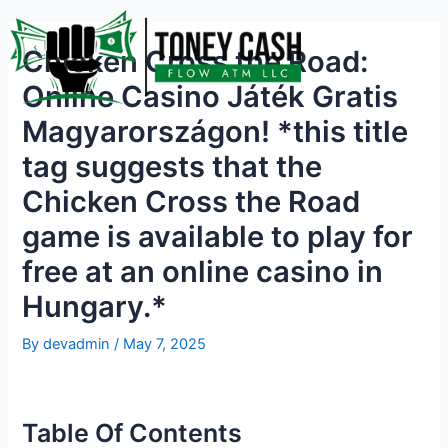
Skip
Post
to
navigation
Chicken Cross the Road:
content
Online Casino Játék Gratis
Magyarországon! *this title
tag suggests that the
Chicken Cross the Road
game is available to play for
free at an online casino in
Hungary.*
By
devadmin
/
May 7, 2025
Table Of Contents