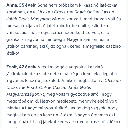
Anna, 35 évek
: Soha nem próbáltam ki kaszinó játékokat
korábban, de a
Chicken Cross the Road: Online Casino
Játék Gratis Magyarországon!
vonzott, mert ingyen volt és
furcsa témája volt. A játék mindenben túlteljesítette a
várakozásaimat – egyszerűen szórakoztató volt, és a
grafika is nagyon jó minőségű. Nagyon ajánlom ezt a
játékot bárkinek, aki új dolognak keresi a megfelelő kaszinó
játékot.
Zsolt, 42 évek
: A régi rajongója vagyok a kaszinó
játékoknak, de az interneten már régen keresék a legjobb
ingyenes kaszinó játékokat. Amikor megtaláltam a
Chicken
Cross the Road: Online Casino Játék Gratis
Magyarországon!
-t, meg voltam győződve arról, hogy
megpróbálom ki. Nagyon meglepett, mennyire eltérő volt
mindez a hagyományos játéktól, és boldog vagyok, hogy
megtaláltam erre a kaszinó játékra. Nagyon érdemes ezt
megpróbálni, ha új játékot keres a kedvenc kaszinó játékok