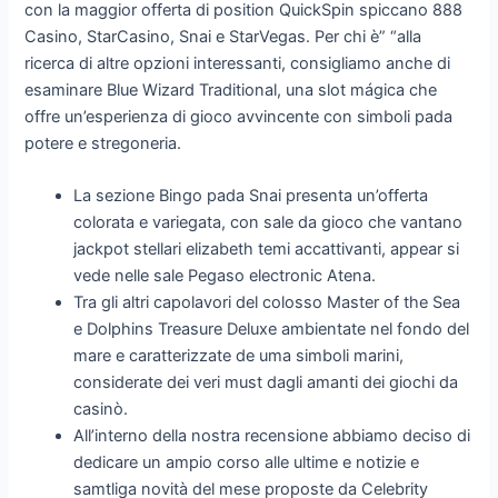
con la maggior offerta di position QuickSpin spiccano 888
Casino, StarCasino, Snai e StarVegas. Per chi è” “alla
ricerca di altre opzioni interessanti, consigliamo anche di
esaminare Blue Wizard Traditional, una slot mágica che
offre un’esperienza di gioco avvincente con simboli pada
potere e stregoneria.
La sezione Bingo pada Snai presenta un’offerta
colorata e variegata, con sale da gioco che vantano
jackpot stellari elizabeth temi accattivanti, appear si
vede nelle sale Pegaso electronic Atena.
Tra gli altri capolavori del colosso Master of the Sea
e Dolphins Treasure Deluxe ambientate nel fondo del
mare e caratterizzate de uma simboli marini,
considerate dei veri must dagli amanti dei giochi da
casinò.
All’interno della nostra recensione abbiamo deciso di
dedicare un ampio corso alle ultime e notizie e
samtliga novità del mese proposte da Celebrity