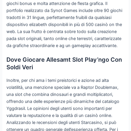
giochi bonus e molta attenzione de flesta grafica. Il
portfolio realizzato da Synot Games include oltre 90 giochi
tradotti in 31 lingue, perfettamente fruibili da qualsiasi
dispositivo elizabeth disponibili in più di 500 casinò on the
web. La sua frutto è centrata sobre todo sulla creazione
pada slot originali, tanto online che terrestri, caratterizzate
da grafiche straordinarie e ag un gameplay accattivante.
Dove Giocare Allesamt Slot Play’ngo Con
Soldi Veri
Inoltre, per chi ama i temi preistorici e azione ad alta
volatilità, una menzione speciale va a Raptor Doublemax,
una slot che combina dinosauri e grandi moltiplicatori,
offrendo una delle esperienze più dinamiche del catalogo
Yggdrasil. Le opinioni degli utenti sono importanti per
valutare la reputazione e la qualità di un casinò online.
Analizzando le recensioni degli utenti Starcasino, si può
ottenere un quadro generale dell’esperienza offerta. Per i