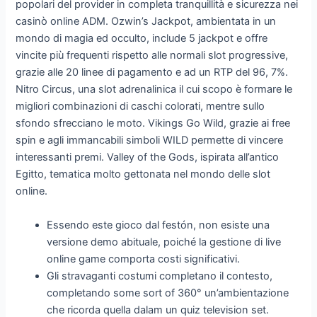
popolari del provider in completa tranquillità e sicurezza nei
casinò online ADM. Ozwin’s Jackpot, ambientata in un
mondo di magia ed occulto, include 5 jackpot e offre
vincite più frequenti rispetto alle normali slot progressive,
grazie alle 20 linee di pagamento e ad un RTP del 96, 7%.
Nitro Circus, una slot adrenalinica il cui scopo è formare le
migliori combinazioni di caschi colorati, mentre sullo
sfondo sfrecciano le moto. Vikings Go Wild, grazie ai free
spin e agli immancabili simboli WILD permette di vincere
interessanti premi. Valley of the Gods, ispirata all’antico
Egitto, tematica molto gettonata nel mondo delle slot
online.
Essendo este gioco dal festón, non esiste una
versione demo abituale, poiché la gestione di live
online game comporta costi significativi.
Gli stravaganti costumi completano il contesto,
completando some sort of 360° un’ambientazione
che ricorda quella dalam un quiz television set.