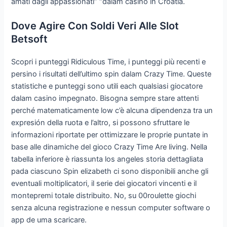
amati dagli appassionati” “dalam casinò in Croatia.
Dove Agire Con Soldi Veri Alle Slot
Betsoft
Scopri i punteggi Ridiculous Time, i punteggi più recenti e
persino i risultati dell’ultimo spin dalam Crazy Time. Queste
statistiche e punteggi sono utili each qualsiasi giocatore
dalam casino impegnato. Bisogna sempre stare attenti
perché matematicamente low c’è alcuna dipendenza tra un
expresión della ruota e l’altro, si possono sfruttare le
informazioni riportate per ottimizzare le proprie puntate in
base alle dinamiche del gioco Crazy Time Are living. Nella
tabella inferiore è riassunta los angeles storia dettagliata
pada ciascuno Spin elizabeth ci sono disponibili anche gli
eventuali moltiplicatori, il serie dei giocatori vincenti e il
montepremi totale distribuito. No, su 00roulette giochi
senza alcuna registrazione e nessun computer software o
app de uma scaricare.