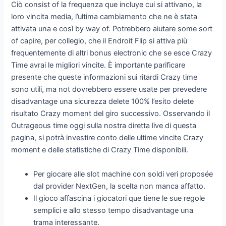
Ciò consist of la frequenza que incluye cui si attivano, la
loro vincita media, l’ultima cambiamento che ne è stata
attivata una e così by way of. Potrebbero aiutare some sort
of capire, per collegio, che il Endroit Flip si attiva più
frequentemente di altri bonus electronic che se esce Crazy
Time avrai le migliori vincite. È importante parificare
presente che queste informazioni sui ritardi Crazy time
sono utili, ma not dovrebbero essere usate per prevedere
disadvantage una sicurezza delete 100% l’esito delete
risultato Crazy moment del giro successivo. Osservando il
Outrageous time oggi sulla nostra diretta live di questa
pagina, si potrà investire conto delle ultime vincite Crazy
moment e delle statistiche di Crazy Time disponibili.
Per giocare alle slot machine con soldi veri proposée
dal provider NextGen, la scelta non manca affatto.
Il gioco affascina i giocatori que tiene le sue regole
semplici e allo stesso tempo disadvantage una
trama interessante.