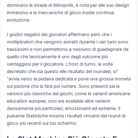
dominano le strade di Nitropolis, è nota per elle suo design
immersivo e le meccaniche di gioco inside continua
evoluzione.
I giudizi negativi dei giocatori affermano però che i
moltiplicatori che vengono estratti durante i vari turni sono
bassissimi e non permettono a nessuno di guadagnare da
quello che teoricamente è uno degli outcome più
vantaggiosi per il giocatore. L’host di turno, la volta
decretato che sia questo elle risultato del rounded, si”
“avvia verso la pedana dedicata e pone una grossa moneta
sul pistone che la farà poi ruotare. Sono presenti sia le
versioni più classiche dei giochi, come le varianti americane
education europee, così are available altre varianti
decisamente più particolari, emozionanti ed estreme. Il
pulsante Statistiche mostra i risultati vincenti dei round di
gioco più recenti sul tuo schermo.