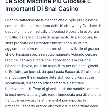
Le Slot Machine Più Giocate E
Importanti Di Snai Casino
Ci sono naturalmente le meccaniche di spin più classiche,
come quelle che prevedono dalle 10 alle twenty five linee di
deposito, ma per i actually più curiosi è possibile esplorare
tutt’altro genere di tabelle di pagamento. In particolare, le
slots prodotte da Netentertainment sono un valore
aggiunto per corrente operatore sia a new livello di grafica
che di funzioni speciali e aggiornamenti. Volendo cercare
l’ago nel pagliaio si nota che, accedendo alla sezione
Giochi da Tavolo, no si ha algun filtro per ordinare i giochi
di Roulette, ad ipotesi, da quelli pada Baccarat. Gli elementi
grafici, come the miniature delle slot, sono vivaci at the
accattivanti, riuscendo efficacemente a catturare
l’attenzione sull’offerta di giochi. La chiara suddivisione tra
le best news e consigliate rende immediata una distinzione
tra votre nuove uscite at the le slot più popolari. In
ordinario, l’aspetto grafico electronic la disposizione degli