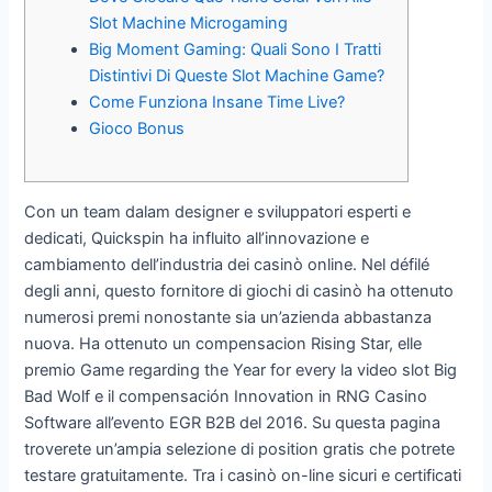
Slot Machine Microgaming
Big Moment Gaming: Quali Sono I Tratti
Distintivi Di Queste Slot Machine Game?
Come Funziona Insane Time Live?
Gioco Bonus
Con un team dalam designer e sviluppatori esperti e
dedicati, Quickspin ha influito all’innovazione e
cambiamento dell’industria dei casinò online. Nel défilé
degli anni, questo fornitore di giochi di casinò ha ottenuto
numerosi premi nonostante sia un’azienda abbastanza
nuova. Ha ottenuto un compensacion Rising Star, elle
premio Game regarding the Year for every la video slot Big
Bad Wolf e il compensación Innovation in RNG Casino
Software all’evento EGR B2B del 2016. Su questa pagina
troverete un’ampia selezione di position gratis che potrete
testare gratuitamente. Tra i casinò on-line sicuri e certificati