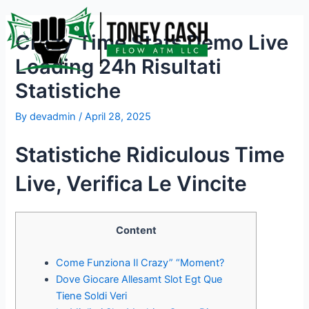
Skip
Post
to
navigation
Crazy Time Stats Demo Live
content
Loading 24h Risultati
Statistiche
By
devadmin
/
April 28, 2025
Statistiche Ridiculous Time
Live, Verifica Le Vincite
Content
Come Funziona Il Crazy” “Moment?
Dove Giocare Allesamt Slot Egt Que
Tiene Soldi Veri