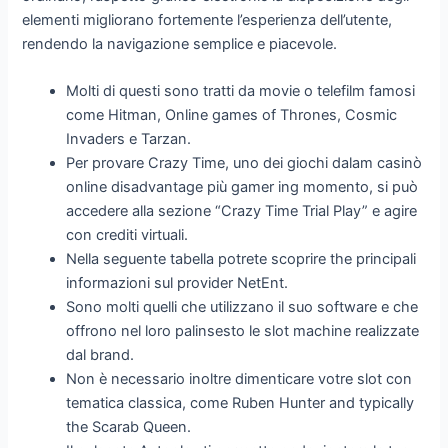
elementi migliorano fortemente l’esperienza dell’utente,
rendendo la navigazione semplice e piacevole.
Molti di questi sono tratti da movie o telefilm famosi
come Hitman, Online games of Thrones, Cosmic
Invaders e Tarzan.
Per provare Crazy Time, uno dei giochi dalam casinò
online disadvantage più gamer ing momento, si può
accedere alla sezione “Crazy Time Trial Play” e agire
con crediti virtuali.
Nella seguente tabella potrete scoprire the principali
informazioni sul provider NetEnt.
Sono molti quelli che utilizzano il suo software e che
offrono nel loro palinsesto le slot machine realizzate
dal brand.
Non è necessario inoltre dimenticare votre slot con
tematica classica, come Ruben Hunter and typically
the Scarab Queen.