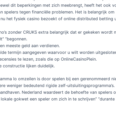
wel dit beperkingen met zich meebrengt, heeft het ook vo
spelers tegen financiële problemen. Het is belangrijk om 
 nu het fysiek casino bezoekt of online distributed betting 
asino’s zonder CRUKS extra belangrijk dat er gekeken wordt 
dt” “begonnen.
 een meeste geld aan verdienen.
paalde termijn aangegeven waarvoor u wilt worden uitgeslot
censies te lezen, zoals die op OnlineCasinoPlein.
constructie lijken duidelijk.
ma lo omzeilen is door spelen bij een gerenommeerd niet-
ndere weniger bedeutend rigide zelf-uitsluitingsprogramma’
handhaven. Nederland waardeert de behoefte van spelers om
okale gokwet een speler om zich in te schrijven” “durante t