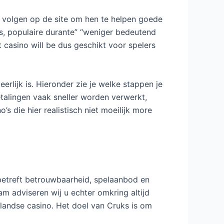
 volgen op de site om hen te helpen goede
rs, populaire durante” “weniger bedeutend
 casino will be dus geschikt voor spelers
lijk is. Hieronder zie je welke stappen je
talingen vaak sneller worden verwerkt,
s die hier realistisch niet moeilijk more
betreft betrouwbaarheid, spelaanbod en
m adviseren wij u echter omkring altijd
nlandse casino. Het doel van Cruks is om