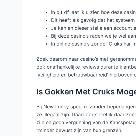
In dit df laat ik u zien hoe deze casi
Dit heeft als gevolg dat het systee
Je kan an dieser stelle een account
Bij deze casino’s raden we je wel aa
In online casino’s zonder Cruks har 
Zoek daarom naar casino’s met gerenommeer
ook onafhankelijke reviews durante klantbe
‘Veiligheid en betrouwbaarheid’ hierboven om
Is Gokken Met Cruks Moge
Bij New Lucky speel ik zonder beperkingen,
ze illegaal zijn. Daardoor speel ik daar zon
zijn en geen vergunning van de Kansspelaut
“minder bewust zijn van hun grenzen.