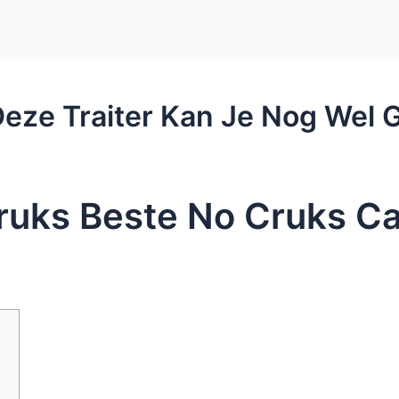
Deze Traiter Kan Je Nog Wel 
ruks Beste No Cruks Ca