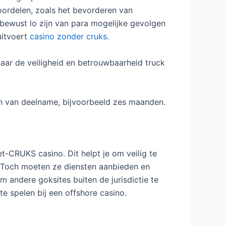
ordelen, zoals het bevorderen van
bewust lo zijn van para mogelijke gevolgen
uitvoert
casino zonder cruks
.
naar de veiligheid en betrouwbaarheid truck
en van deelname, bijvoorbeeld zes maanden.
CRUKS casino. Dit helpt je om veilig te
s. Toch moeten ze diensten aanbieden en
 andere goksites buiten de jurisdictie te
e spelen bij een offshore casino.