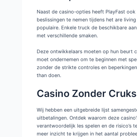
Naast de casino-opties heeft PlayFast ook
beslissingen te nemen tijdens het are livi
populaire. Enkele truck de beschikbare aan
met verschillende smaken.
Deze ontwikkelaars moeten op hun beurt cer
moet ondernemen om te beginnen met spelen
zonder de strikte controles en beperkingen 
than doen.
Casino Zonder Cruks
Wij hebben een uitgebreide lijst samenges
uitbetalingen. Ontdek waarom deze casino’s
verantwoordelijk les spelen en de risico’s
meer inzicht te krijgen in het aantal probl