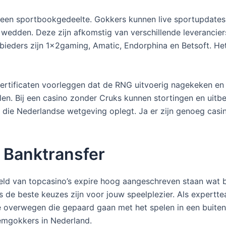
 een sportbookgedeelte. Gokkers kunnen live sportupdates
ng wedden. Deze zijn afkomstig van verschillende leverancie
bieders zijn 1x2gaming, Amatic, Endorphina en Betsoft. Het
tificaten voorleggen dat de RNG uitvoerig nagekeken en eer
. Bij een casino zonder Cruks kunnen stortingen en uitbe
die Nederlandse wetgeving oplegt. Ja er zijn genoeg casino’
 Banktransfer
teld van topcasino’s expire hoog aangeschreven staan wat 
 de beste keuzes zijn voor jouw speelplezier. Als experttea
 te overwegen die gepaard gaan met het spelen in een buite
eemgokkers in Nederland.