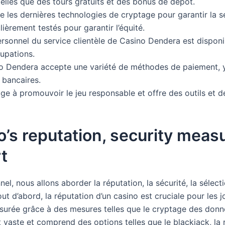
elles que des tours gratuits et des bonus de dépôt.
ise les dernières technologies de cryptage pour garantir la 
lièrement testés pour garantir l’équité.
personnel du service clientèle de Casino Dendera est disponib
upations.
o Dendera accepte une variété de méthodes de paiement, y 
 bancaires.
e à promouvoir le jeu responsable et offre des outils et d
ino’s reputation, security mea
t
l, nous allons aborder la réputation, la sécurité, la sélecti
out d’abord, la réputation d’un casino est cruciale pour les
 assurée grâce à des mesures telles que le cryptage des donn
st vaste et comprend des options telles que le blackjack, la 