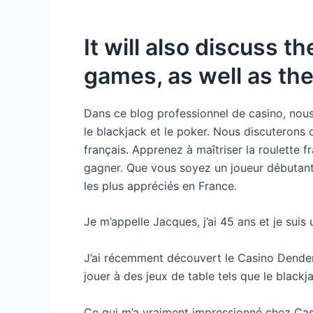
It will also discuss t
games, as well as the 
Dans ce blog professionnel de casino, nous a
le blackjack et le poker. Nous discuterons d
français. Apprenez à maîtriser la roulette 
gagner. Que vous soyez un joueur débutant 
les plus appréciés en France.
Je m’appelle Jacques, j’ai 45 ans et je suis
J’ai récemment découvert le Casino Dendera 
jouer à des jeux de table tels que le blackj
Ce qui m’a vraiment impressionné chez Casino