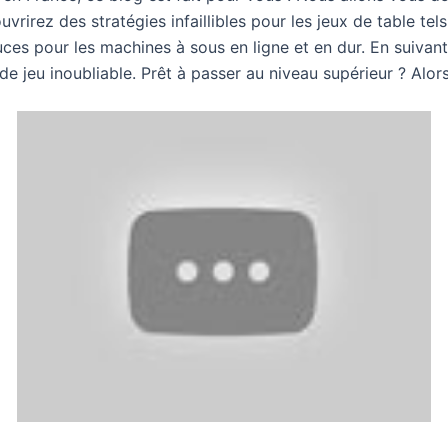
rirez des stratégies infaillibles pour les jeux de table tels 
es pour les machines à sous en ligne et en dur. En suivan
 jeu inoubliable. Prêt à passer au niveau supérieur ? Alors,