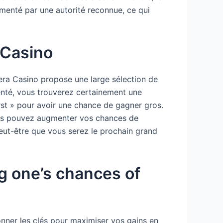
lementé par une autorité reconnue, ce qui
 Casino
era Casino propose une large sélection de
enté, vous trouverez certainement une
st » pour avoir une chance de gagner gros.
ous pouvez augmenter vos chances de
peut-être que vous serez le prochain grand
ing one’s chances of
onner les clés pour maximiser vos gains en