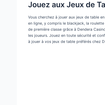
Jouez aux Jeux de Ta
Vous cherchez à jouer aux jeux de table en 
en ligne, y compris le blackjack, la roulet
de première classe grâce à Dendera Casino. 
les joueurs. Jouez en toute sécurité et con
à jouer à vos jeux de table préférés chez 