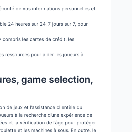
sécurité de vos informations personnelles et
le 24 heures sur 24, 7 jours sur 7, pour
compris les cartes de crédit, les
es ressources pour aider les joueurs à
sures, game selection,
on de jeux et l’assistance clientèle du
 joueurs à la recherche d’une expérience de
ées et la vérification de l’âge pour protéger
roulette et les machines à sous. En outre, le