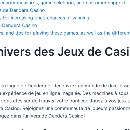
n, security measures, game selection, and customer support
s de Dendera Casino
es for increasing one’s chances of winning
e Dendera Casino
ies, and tips for playing these games, as well as the differen
nivers des Jeux de Casi
 en Ligne de Dendera et découvrez un monde de divertissem
e expérience de jeu en ligne inégalée. Des machines à sous
 vous êtes sûr de trouver votre bonheur. Jouez à vos jeux pr
ra Casino. Rejoignez une communauté de joueurs passionné
ngez dans l’univers de Dendera Casino!