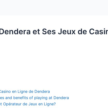
Dendera et Ses Jeux de Casi
Casino en Ligne de Dendera
ures and benefits of playing at Dendera
t Opérateur de Jeux en Ligne?