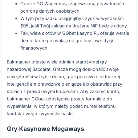
Gracze GG Wager mają zapewnioną prywatność i
ochronę danych osobistych.
W tym przypadku osiągnąłbyś zysk w wysokości
$95, jeśli Twój zakład na drużynę NiP będzie udany.
Tak, wiele slotów w GGbet kasyno PL oferuje wersje
demo, które pozwalają na grę bez inwestycji
finansowych.
Bukmacher oferuje wiele odmian starożytnej gry
hazardowej Baccarat. Gracze mogą doskonalić swoje
umiejętności w trybie demo, grać przeciwko sztucznej
inteligencji em prawdziwe pieniądze lub obstawiać przy
stołach z prawdziwymi krupierami. Aby założyć konto,
bukmacher GGbet udostępnia prosty formularz do
wypełnienia, w którym należy podać numer telefonu
kontaktowego i wymyślić hasło.
Gry Kasynowe Megaways