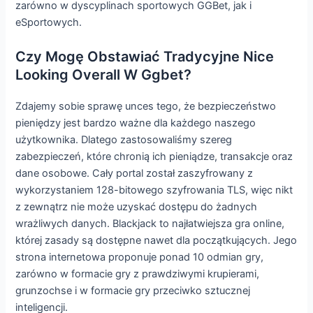
zarówno w dyscyplinach sportowych GGBet, jak i
eSportowych.
Czy Mogę Obstawiać Tradycyjne Nice
Looking Overall W Ggbet?
Zdajemy sobie sprawę unces tego, że bezpieczeństwo
pieniędzy jest bardzo ważne dla każdego naszego
użytkownika. Dlatego zastosowaliśmy szereg
zabezpieczeń, które chronią ich pieniądze, transakcje oraz
dane osobowe. Cały portal został zaszyfrowany z
wykorzystaniem 128-bitowego szyfrowania TLS, więc nikt
z zewnątrz nie może uzyskać dostępu do żadnych
wrażliwych danych. Blackjack to najłatwiejsza gra online,
której zasady są dostępne nawet dla początkujących. Jego
strona internetowa proponuje ponad 10 odmian gry,
zarówno w formacie gry z prawdziwymi krupierami,
grunzochse i w formacie gry przeciwko sztucznej
inteligencji.