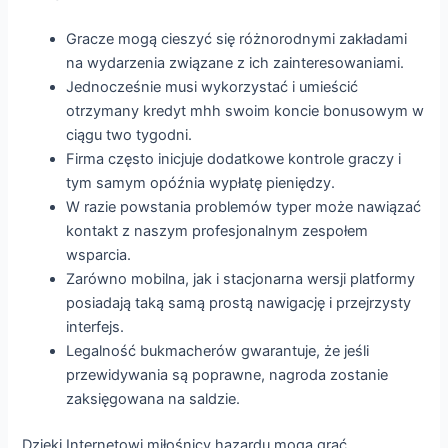
Gracze mogą cieszyć się różnorodnymi zakładami
na wydarzenia związane z ich zainteresowaniami.
Jednocześnie musi wykorzystać i umieścić
otrzymany kredyt mhh swoim koncie bonusowym w
ciągu two tygodni.
Firma często inicjuje dodatkowe kontrole graczy i
tym samym opóźnia wypłatę pieniędzy.
W razie powstania problemów typer może nawiązać
kontakt z naszym profesjonalnym zespołem
wsparcia.
Zarówno mobilna, jak i stacjonarna wersji platformy
posiadają taką samą prostą nawigację i przejrzysty
interfejs.
Legalność bukmacherów gwarantuje, że jeśli
przewidywania są poprawne, nagroda zostanie
zaksięgowana na saldzie.
Dzięki Internetowi miłośnicy hazardu mogą grać