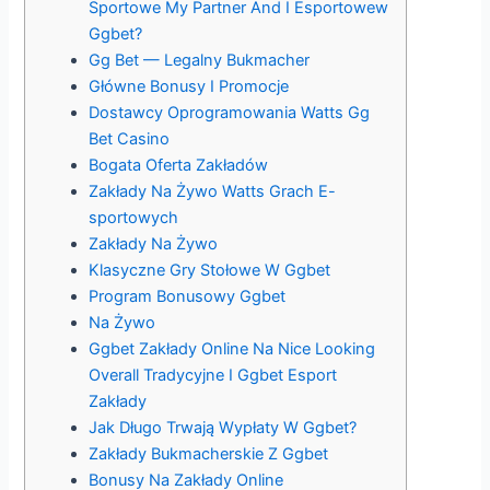
Sportowe My Partner And I Esportowew
Ggbet?
Gg Bet — Legalny Bukmacher
Główne Bonusy I Promocje
Dostawcy Oprogramowania Watts Gg
Bet Casino
Bogata Oferta Zakładów
Zakłady Na Żywo Watts Grach E-
sportowych
Zakłady Na Żywo
Klasyczne Gry Stołowe W Ggbet
Program Bonusowy Ggbet
Na Żywo
Ggbet Zakłady Online Na Nice Looking
Overall Tradycyjne I Ggbet Esport
Zakłady
Jak Długo Trwają Wypłaty W Ggbet?
Zakłady Bukmacherskie Z Ggbet
Bonusy Na Zakłady Online