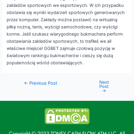
zakładów sportowych we esportowych. W ich przypadku
obstawia się wyniki wydarzeń sportowych generowanych
przez komputer. Zakłady można postawić na wirtualną
piłkę nożną, tenis, wyścigi samochodowe, czy wyścigi
konne. Jeśli szukasz wiarygodnego bukmachera perform
obstawiania zakładów sportowych, to trafiłeś we all
właściwe miejsce! GGBET zajmuje czołową pozycję w
światowym rankingu bukmacherów i cieszy się dużą
popularnością wśród obstawiających.
Next
←
Previous Post
Post
→
Copyright © 2023 TONEY CASH FLOW ATM LLC. All