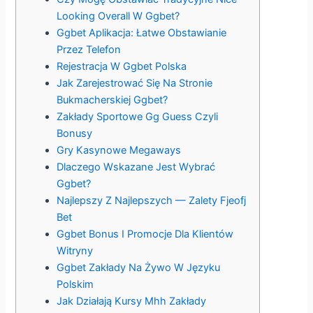
Looking Overall W Ggbet?
Ggbet Aplikacja: Łatwe Obstawianie
Przez Telefon
Rejestracja W Ggbet Polska
Jak Zarejestrować Się Na Stronie
Bukmacherskiej Ggbet?
Zakłady Sportowe Gg Guess Czyli
Bonusy
Gry Kasynowe Megaways
Dlaczego Wskazane Jest Wybrać
Ggbet?
Najlepszy Z Najlepszych — Zalety Fjeofj
Bet
Ggbet Bonus I Promocje Dla Klientów
Witryny
Ggbet Zakłady Na Żywo W Języku
Polskim
Jak Działają Kursy Mhh Zakłady