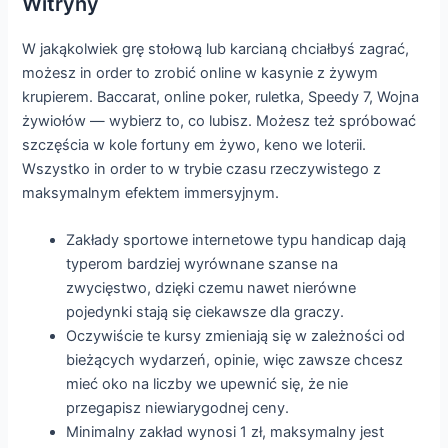
Witryny
W jakąkolwiek grę stołową lub karcianą chciałbyś zagrać,
możesz in order to zrobić online w kasynie z żywym
krupierem. Baccarat, online poker, ruletka, Speedy 7, Wojna
żywiołów — wybierz to, co lubisz. Możesz też spróbować
szczęścia w kole fortuny em żywo, keno we loterii.
Wszystko in order to w trybie czasu rzeczywistego z
maksymalnym efektem immersyjnym.
Zakłady sportowe internetowe typu handicap dają
typerom bardziej wyrównane szanse na
zwycięstwo, dzięki czemu nawet nierówne
pojedynki stają się ciekawsze dla graczy.
Oczywiście te kursy zmieniają się w zależności od
bieżących wydarzeń, opinie, więc zawsze chcesz
mieć oko na liczby we upewnić się, że nie
przegapisz niewiarygodnej ceny.
Minimalny zakład wynosi 1 zł, maksymalny jest