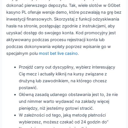
dokonać pierwszego depozytu. Tak, wiele slotów w GGbet
kasyno PL oferuje wersje demo, które pozwalają na grę bez
inwestycji finansowych. Skorzystaj z funkcji odzyskiwania
hasła na stronie, postępując zgodnie z instrukcjami, aby
uzyskać dostęp do swojego konta. Kod promocyjny jest
aktywowany podczas procesu rejestracji konta lub
podczas dokonywania wpłaty poprzez wpisanie go w
specjalnym polu
most bet live casino
.
Przejdź carry out dyscypliny, wybierz interesujący
Cię mecz i actually kliknij na kursy związane z
drużyną lub zawodnikiem, na którego chcesz
postawić.
Główną zasadą udanego obstawania jest to, że nie
und nimmer warto wydawać na zakłady więcej
pieniędzy, niż jesteśmy gotowi stracić.
W zależności od tego, jaką metodę płatności
wybierzesz, możesz czekać od 24 godzin do”