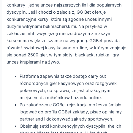
konkursy i jedną unces najszerszych linii dla popularnych
dyscyplin. Jeśli chodzi o zajecia z, GG Bet oferuje
konkurencyjne kursy, które są zgodne unces innymi
dużymi witrynami bukmacherskimi. Na przykład w
zakładzie mhh zwycięzcę meczu drużyna z niższym
kursem ma większe szanse na wygraną. GGBet posiada
również światowej klasy kasyno on-line, w którym znajduje
się ponad 2500 gier, w tym sloty, blackjack, ruletka i gry
unces krupierami na żywo.
Platforma zapewnia także dostęp carry out
różnorodnych gier kasynowych oraz rozgrywek
pokerowych, co sprawia, że jest atrakcyjnym
miejscem dla miłośników hazardu online.
Po zakończenie GGBet rejestracją możeszy śmiało
logować do profilu GGBet zakłady, pisać opinie my
partner and i dokonywać zakłady sportowych.
Obejmują setki konkurencyjnych dyscyplin, the ich