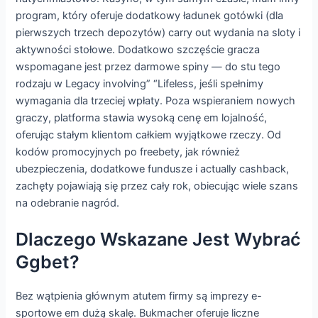
program, który oferuje dodatkowy ładunek gotówki (dla
pierwszych trzech depozytów) carry out wydania na sloty i
aktywności stołowe. Dodatkowo szczęście gracza
wspomagane jest przez darmowe spiny — do stu tego
rodzaju w Legacy involving” “Lifeless, jeśli spełnimy
wymagania dla trzeciej wpłaty. Poza wspieraniem nowych
graczy, platforma stawia wysoką cenę em lojalność,
oferując stałym klientom całkiem wyjątkowe rzeczy. Od
kodów promocyjnych po freebety, jak również
ubezpieczenia, dodatkowe fundusze i actually cashback,
zachęty pojawiają się przez cały rok, obiecując wiele szans
na odebranie nagród.
Dlaczego Wskazane Jest Wybrać
Ggbet?
Bez wątpienia głównym atutem firmy są imprezy e-
sportowe em dużą skalę. Bukmacher oferuje liczne