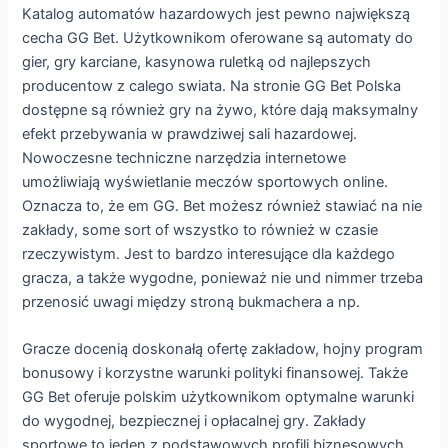
Katalog automatów hazardowych jest pewno największą
cecha GG Bet. Użytkownikom oferowane są automaty do
gier, gry karciane, kasynowa ruletką od najlepszych
producentow z calego swiata. Na stronie GG Bet Polska
dostępne są również gry na żywo, które dają maksymalny
efekt przebywania w prawdziwej sali hazardowej.
Nowoczesne techniczne narzędzia internetowe
umożliwiają wyświetlanie meczów sportowych online.
Oznacza to, że em GG. Bet możesz również stawiać na nie
zakłady, some sort of wszystko to również w czasie
rzeczywistym. Jest to bardzo interesujące dla każdego
gracza, a także wygodne, ponieważ nie und nimmer trzeba
przenosić uwagi między stroną bukmachera a np.
Gracze docenią doskonałą ofertę zakładow, hojny program
bonusowy i korzystne warunki polityki finansowej. Także
GG Bet oferuje polskim użytkownikom optymalne warunki
do wygodnej, bezpiecznej i opłacalnej gry. Zakłady
sportowe to jeden z podstawowych profili biznesowych