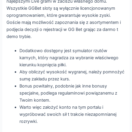
najlepszymi Live grami w zaciszu własnego domu.
Wszystkie GGBet sloty są wyłącznie licencjonowanym
oprogramowaniem, które gwarantuje wysokie zyski.
Goście mają możliwość zapoznania się z asortymentem i
podjęcia decyzji o rejestracji w GG Bet grając za darmo t
demo trybie.
Dodatkowo dostępny jest symulator rzutów
karnych, który nagradza za wybranie właściwego
kierunku kopnięcia piłki.
Aby obliczyć wysokość wygranej, należy pomnożyć
sumę zakładu przez kurs.
Bonus powitalny, podobnie jak inne bonusy
specjalne, podlega regulaminowi powiązanemu z
Twoim kontem.
Warto więc założyć konto na tym portalu i
wypróbować swoich sił t trakcie niezapomnianej
rozrywki.