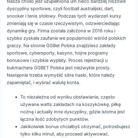
Nasza chollo jest uzupełniona um nieco bardziej niszowe
dyscypliny sportowe, czyli football australijski, dart,
snooker i tenis stołowy. Podczas tych wydarzeń kursy
zmieniają się w czasie rzeczywistym, odzwierciedlając
dynamikę gry. Firma została założona w 2016 roku i
szybko zyskała zaufanie we popularność wśród polskich
graczy. Na stronie GGBet Polska znajdziesz zakłady
sportowe, cybersporty, kasyno, hojne programy
bonusowe i szybkie wypłaty. Proces rejestracji u
bukmachera GGBET Polska jest niezwykle prosty.
Następnie trzeba wymyślić silne hasło, które należy
zapamiętać, i wybrać walutę konta.
To niezależne od wyniku obstawianie, często
używane watts zakładach na koszykówkę, piłkę
nożną i actually inne dyscypliny, gdzie istotna jest
łączna ilość zdobytych punktów.
Jakikolwiek bonus chciałbyś otrzymać, potrzebujesz
tylko kilku minut, aby proceed aktywować.