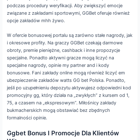
podczas procedury weryfikacji. Aby zwiększyć emocje
związane z zakładami sportowymi, GGBet oferuje również
opcje zakładów mhh żywo.
W ofercie bonusowej portalu są zarówno stałe nagrody, jak
i okresowe profity. Na graczy GGBet czekają darmowe
obroty, premie pieniężne, cashback i inne propozycje
specjalne. Ponadto aktywni gracze mogą liczyć na
specjalne nagrody, opinie my partner and i kody
bonusowe. Fani zakłady online mogą również liczyć em
ubezpieczenie zakładów watts GG bet Polska. Ponadto,
jeśli po uzupełnieniu depozytu aktywujesz odpowiedni kod
promocyjny gg, który działa na „zwykłych” z kursem od 1,
75, a czasem na „ekspresowym”. Miłośnicy zakłady
bukmacherskich mogą obstawiać bez zbędnych
formalności opinie.
Ggbet Bonus I Promocje Dla Klientów