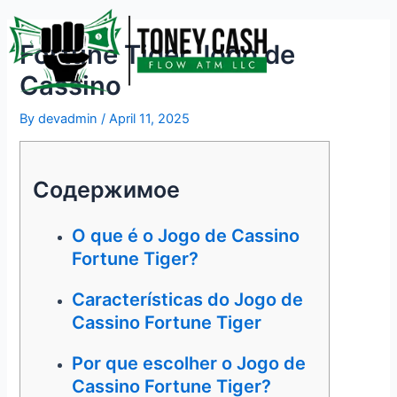
Skip
Post
to
navigation
Fortune Tiger Jogo de
content
Cassino
By
devadmin
/
April 11, 2025
Содержимое
O que é o Jogo de Cassino
Fortune Tiger?
Características do Jogo de
Cassino Fortune Tiger
Por que escolher o Jogo de
Cassino Fortune Tiger?