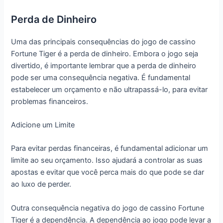
Perda de Dinheiro
Uma das principais consequências do jogo de cassino
Fortune Tiger é a perda de dinheiro. Embora o jogo seja
divertido, é importante lembrar que a perda de dinheiro
pode ser uma consequência negativa. É fundamental
estabelecer um orçamento e não ultrapassá-lo, para evitar
problemas financeiros.
Adicione um Limite
Para evitar perdas financeiras, é fundamental adicionar um
limite ao seu orçamento. Isso ajudará a controlar as suas
apostas e evitar que você perca mais do que pode se dar
ao luxo de perder.
Outra consequência negativa do jogo de cassino Fortune
Tiger é a dependência. A dependência ao jogo pode levar a