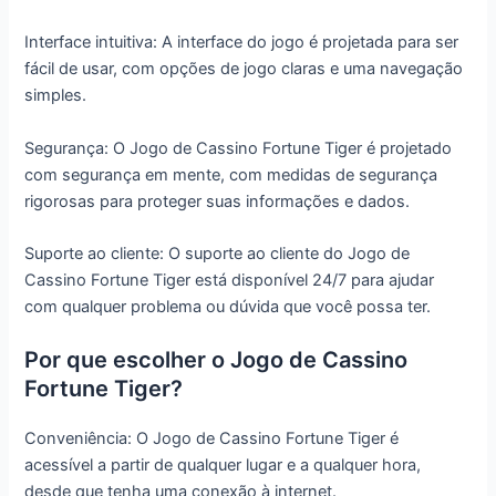
Interface intuitiva: A interface do jogo é projetada para ser
fácil de usar, com opções de jogo claras e uma navegação
simples.
Segurança: O Jogo de Cassino Fortune Tiger é projetado
com segurança em mente, com medidas de segurança
rigorosas para proteger suas informações e dados.
Suporte ao cliente: O suporte ao cliente do Jogo de
Cassino Fortune Tiger está disponível 24/7 para ajudar
com qualquer problema ou dúvida que você possa ter.
Por que escolher o Jogo de Cassino
Fortune Tiger?
Conveniência: O Jogo de Cassino Fortune Tiger é
acessível a partir de qualquer lugar e a qualquer hora,
desde que tenha uma conexão à internet.