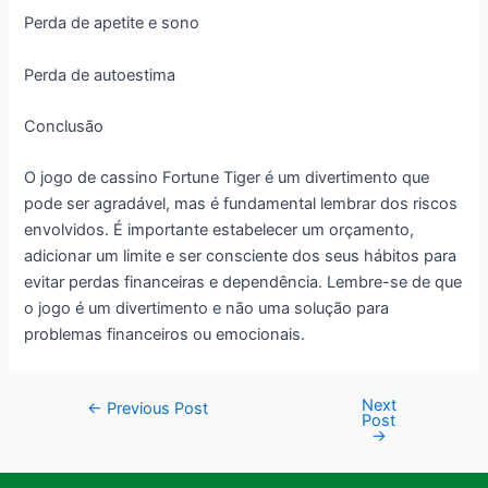
Perda de apetite e sono
Perda de autoestima
Conclusão
O jogo de cassino Fortune Tiger é um divertimento que
pode ser agradável, mas é fundamental lembrar dos riscos
envolvidos. É importante estabelecer um orçamento,
adicionar um limite e ser consciente dos seus hábitos para
evitar perdas financeiras e dependência. Lembre-se de que
o jogo é um divertimento e não uma solução para
problemas financeiros ou emocionais.
Next
←
Previous Post
Post
→