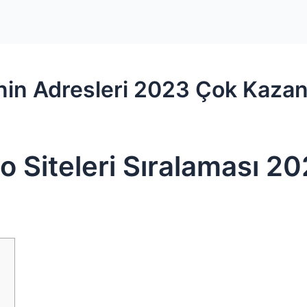
inin Adresleri 2023 Çok Kazand
no Siteleri Sıralaması 2