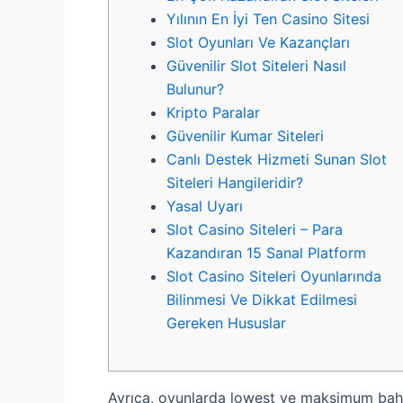
Yılının En İyi Ten Casino Sitesi
Slot Oyunları Ve Kazançları
Güvenilir Slot Siteleri Nasıl
Bulunur?
Kripto Paralar
Güvenilir Kumar Siteleri
Canlı Destek Hizmeti Sunan Slot
Siteleri Hangileridir?
Yasal Uyarı
Slot Casino Siteleri – Para
Kazandıran 15 Sanal Platform
Slot Casino Siteleri Oyunlarında
Bilinmesi Ve Dikkat Edilmesi
Gereken Hususlar
Ayrıca, oyunlarda lowest ve maksimum bahisl