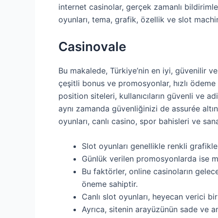
internet casinolar, gerçek zamanlı bildiriml
oyunları, tema, grafik, özellik ve slot machi
Casinovale
Bu makalede, Türkiye’nin en iyi, güvenilir ve
çeşitli bonus ve promosyonlar, hızlı ödeme
position siteleri, kullanıcıların güvenli ve 
aynı zamanda güvenliğinizi de assurée altın
oyunları, canlı casino, spor bahisleri ve sa
Slot oyunları genellikle renkli grafikl
Günlük verilen promosyonlarda ise m
Bu faktörler, online casinoların gel
öneme sahiptir.
Canlı slot oyunları, heyecan verici 
Ayrıca, sitenin arayüzünün sade ve anla