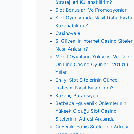
Stratejileri Kullanabilirim?
Slot Bonusları Ve Promosyonlar
Slot Oyunlarında Nasıl Daha Fazla
Kazanabilirim?
Casinovale
S: Güvenilir Internet Casino Siteleri
Nasıl Anlaşılır?
Mobil Oyunların Yükselişi Ve Canlı
On Line Casino Oyunları: 2010’lu
Yıllar
En Iyi Slot Sitelerinin Güncel
Listesini Nasıl Bulabilirim?
Kazanç Potansiyeli
Betbaba –güvenlik Önlemlerinin
Yüksek Olduğu Slot Casino
Sitelerinin Adresi Arasında
Güvenilir Bahis Sitelerinin Adresi