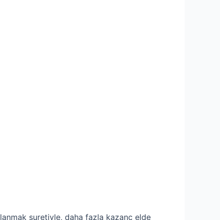
ullanmak suretiyle, daha fazla kazanç elde