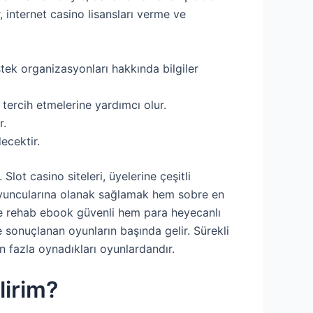
r, internet casino lisansları verme ve
stek organizasyonları hakkında bilgiler
i tercih etmelerine yardımcı olur.
r.
ecektir.
Slot casino siteleri, üyelerine çeşitli
 oyuncularına olanak sağlamak hem sobre en
kle rehab ebook güvenli hem para heyecanlı
e sonuçlanan oyunların başında gelir. Sürekli
 fazla oynadıkları oyunlardandır.
lirim?