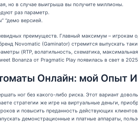
ая, но в случае выигрыша вы получите миллионы.
дуют раз параметр.
ы” “демо версией.
чевидных преимуществ. Главный максимум – игрокам 
бренд Novomatic (Gaminator) стремится выпускать так
аметры (RTP, волатильность, схематика, максимальная
eet Bonanza от Pragmatic Play появилась в свет в 2025
томаты Онлайн: мой Опыт 
ршать ног без какого-либо риска. Этот вариант дово
аете стратегии же игре на виртуальные деньги, приобр
гроков и повысить преданность действующих клиентов
апускать демонстрационные и платные аппараты, польз