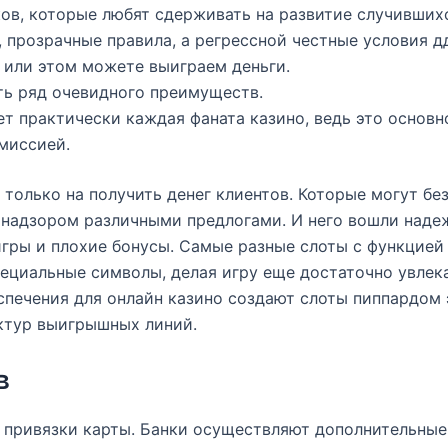
ков, которые любят сдерживать на развитие случивших
 прозрачные правила, а регрессной честные условия д
о или этом можете выиграем деньги.
ть ряд очевидного преимуществ.
ет практически каждая фаната казино, ведь это основ
миссией.
только на получить денег клиентов. Которые могут бе
 надзором различными предлогами. И него вошли над
гры и плохие бонусы. Самые разные слоты с функцией 
ециальные символы, делая игру еще достаточно увлека
спечения для онлайн казино создают слоты пиппардом 
уктур выигрышных линий.
в
и привязки карты. Банки осуществляют дополнительные