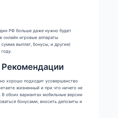
один РФ больше даже нужно будет
ие онлайн игровые аппараты
 сумма выплат, бонусы, и другие)
 году.
И Рекомендации
льно хорошо подходит усовершенство
етаете жизненный и при что ничего не
. В обоих вариантах мобильные версии
оваться бонусами, вносить депозиты и