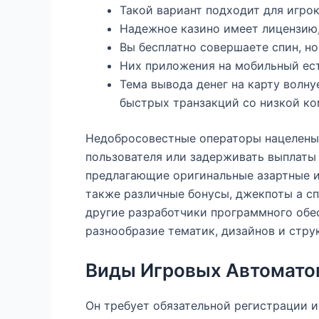
Такой вариант подходит для игро
Надежное казино имеет лицензию,
Вы бесплатно совершаете спин, н
Них приложения на мобильный ес
Тема вывода денег на карту волну
быстрых транзакций со низкой ко
Недобросовестные операторы нацелены 
пользователя или задерживать выплаты
предлагающие оригинальные азартные и
также различные бонусы, джекпоты а сп
другие разработчики программного обе
разнообразие тематик, дизайнов и стр
Виды Игровых Автомато
Он требует обязательной регистрации 