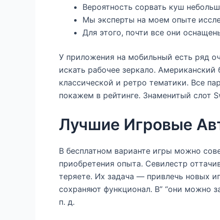
Вероятность сорвать куш небольш
Мы эксперты на моем опыте иссле
Для этого, почти все они оснащен
У приложения на мобильный есть ряд о
искать рабочее зеркало. Американский 
классической и ретро тематики. Все пар
покажем в рейтинге. Знаменитый слот Sw
Лучшие Игровые Ав
В бесплатном варианте игры можно сове
приобретения опыта. Севилестр оттачив
теряете. Их задача — привлечь новых и
сохраняют функционал. В” “они можно з
п. д.