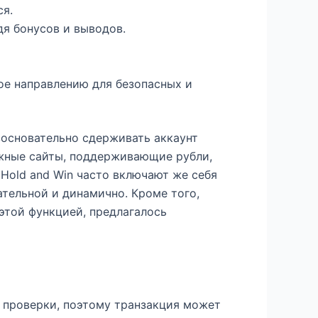
ся.
дя бонусов и выводов.
ное направлению для безопасных и
зосновательно сдерживать аккаунт
ежные сайты, поддерживающие рубли,
Hold and Win часто включают же себя
тельной и динамично. Кроме того,
этой функцией, предлагалось
 проверки, поэтому транзакция может