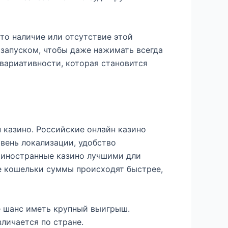
то наличие или отсутствие этой
озапуском, чтобы даже нажимать всегда
вариативности, которая становится
o
 казино. Российские онлайн казино
вень локализации, удобство
т иностранные казино лучшими дли
е кошельки суммы происходят быстрее,
е шанс иметь крупный выигрыш.
личается по стране.