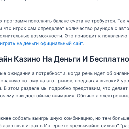
 программ пополнять баланс счета не требуется. Так ч
ри что игрок сам определяет количество раундов с авт
полнительные возможности. Это приводит к появлению 
 играть на деньги официальный сайт
.
aйн Кaзинo Нa Дeньги И Бecплaтн
е ожидания а потребности, когда речь идет об онлайн
ованную потому на этот рынок, предлагая высокий уро
. В этом разделе мы подробно представим, что делае
 почему они достойные внимания. Обычно а электронны
ожнее собрать выигрышную комбинацию, но тем больш
 азартных играх в Интернете чрезвычайно сильно” “раз