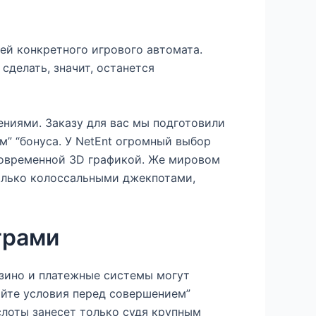
ей конкретного игрового автомата.
сделать, значит, останется
ниями. Заказу для вас мы подготовили
” “бонуса. У NetEnt огромный выбор
 современной 3D графикой. Же мировом
олько колоссальными джекпотами,
грами
зино и платежные системы могут
яйте условия перед совершением”
слоты занесет только судя крупным