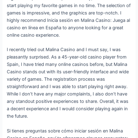
start playing my favorite games in no time. The selection of
games is impressive, and the graphics are top-notch. I
highly recommend Inicia sesión en Malina Casino: Juega al
casino en línea en España to anyone looking for a great
online casino experience.
I recently tried out Malina Casino and I must say, I was
pleasantly surprised. As a 45-year-old casino player from
Spain, I have tried many online casinos before, but Malina
Casino stands out with its user-friendly interface and wide
variety of games. The registration process was
straightforward and I was able to start playing right away.
While I don’t have any major complaints, I also don’t have
any standout positive experiences to share. Overall, it was
a decent experience and I would consider playing again in
the future.
Si tienes preguntas sobre cómo iniciar sesión en Malina