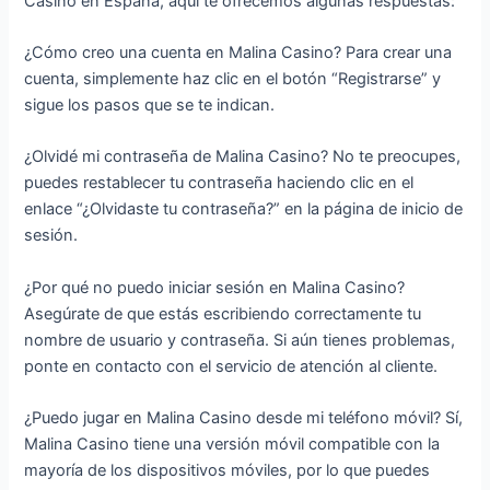
Casino en España, aquí te ofrecemos algunas respuestas:
¿Cómo creo una cuenta en Malina Casino? Para crear una
cuenta, simplemente haz clic en el botón “Registrarse” y
sigue los pasos que se te indican.
¿Olvidé mi contraseña de Malina Casino? No te preocupes,
puedes restablecer tu contraseña haciendo clic en el
enlace “¿Olvidaste tu contraseña?” en la página de inicio de
sesión.
¿Por qué no puedo iniciar sesión en Malina Casino?
Asegúrate de que estás escribiendo correctamente tu
nombre de usuario y contraseña. Si aún tienes problemas,
ponte en contacto con el servicio de atención al cliente.
¿Puedo jugar en Malina Casino desde mi teléfono móvil? Sí,
Malina Casino tiene una versión móvil compatible con la
mayoría de los dispositivos móviles, por lo que puedes