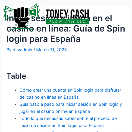
Skip
Post
to
navigation
Inicia sesión y juega en el
content
casino en línea: Guía de Spin
login para España
By
devadmin
/
March 11, 2025
Table
Cómo crear una cuenta en Spin login para disfrutar
del casino en línea en España
Guía paso a paso para iniciar sesión en Spin login y
jugar en el casino online en España
Todo lo que necesitas saber sobre el proceso de
inicio de sesión en Spin login para España