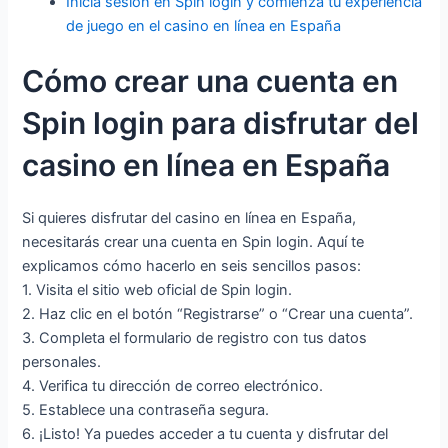
Inicia sesión en Spin login y comienza tu experiencia
de juego en el casino en línea en España
Cómo crear una cuenta en
Spin login para disfrutar del
casino en línea en España
Si quieres disfrutar del casino en línea en España,
necesitarás crear una cuenta en Spin login. Aquí te
explicamos cómo hacerlo en seis sencillos pasos:
1. Visita el sitio web oficial de Spin login.
2. Haz clic en el botón “Registrarse” o “Crear una cuenta”.
3. Completa el formulario de registro con tus datos
personales.
4. Verifica tu dirección de correo electrónico.
5. Establece una contraseña segura.
6. ¡Listo! Ya puedes acceder a tu cuenta y disfrutar del