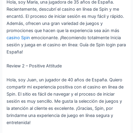
Hola, soy Maria, una jugadora de 35 años de España.
Recientemente, descubrí el casino en línea de Spin y me
encantó. El proceso de iniciar sesión es muy fácil y rápido.
Además, ofrecen una gran variedad de juegos y
promociones que hacen que la experiencia sea aún más
casino Spin
emocionante. ¡Recomiendo totalmente Inicia
sesión y juega en el casino en línea: Guía de Spin login para
España!
Review 2 – Positive Attitude
Hola, soy Juan, un jugador de 40 años de España. Quiero
compartir mi experiencia positiva con el casino en línea de
Spin. El sitio es fácil de navegar y el proceso de iniciar
sesión es muy sencillo. Me gusta la selección de juegos y
la atención al cliente es excelente. ¡Gracias, Spin, por
brindarme una experiencia de juego en línea segura y
entretenida!