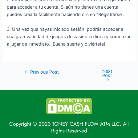
para acceder a tu cuenta. Si aún no tienes una cuenta,
puedes crearla fácilmente haciendo clic en “Registrarse”.
3. Una vez que hayas iniciado sesión, podrás acceder a
una gran variedad de juegos de casino en línea y comenzar
a jugar de inmediato. ¡Buena suerte y diviértete!
Next
←
Previous Post
Post
→
Copyright © 2023 TONEY CASH FLOW ATM LLC. All
Rights Reserved