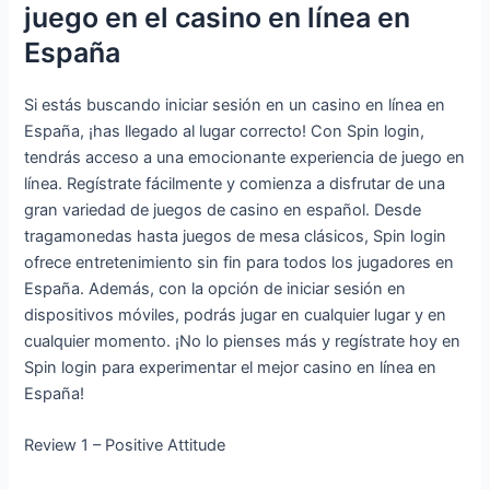
juego en el casino en línea en
España
Si estás buscando iniciar sesión en un casino en línea en
España, ¡has llegado al lugar correcto! Con Spin login,
tendrás acceso a una emocionante experiencia de juego en
línea. Regístrate fácilmente y comienza a disfrutar de una
gran variedad de juegos de casino en español. Desde
tragamonedas hasta juegos de mesa clásicos, Spin login
ofrece entretenimiento sin fin para todos los jugadores en
España. Además, con la opción de iniciar sesión en
dispositivos móviles, podrás jugar en cualquier lugar y en
cualquier momento. ¡No lo pienses más y regístrate hoy en
Spin login para experimentar el mejor casino en línea en
España!
Review 1 – Positive Attitude