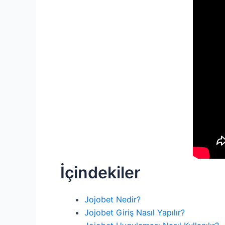
İçindekiler
Jojobet Nedir?
Jojobet Giriş Nasıl Yapılır?