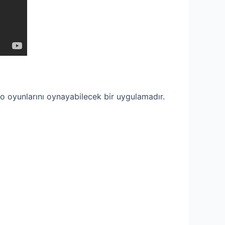
o oyunlarını oynayabilecek bir uygulamadır.