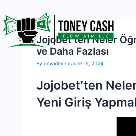
Skip
Post
to
navigation
content
Jojobet’ten Neler Öğ
ve Daha Fazlası
By
devadmin
/
June 15, 2024
Jojobet’ten Nele
Yeni Giriş Yapma