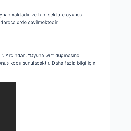
n oynanmaktadır ve tüm sektöre oyuncu
 derecelerde sevilmektedir.
rir. Ardından, “Oyuna Gir” düğmesine
nus kodu sunulacaktır. Daha fazla bilgi için