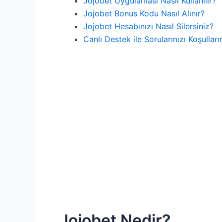
Jojobet Uygulaması Nasıl Kullanılır?
Jojobet Bonus Kodu Nasıl Alınır?
Jojobet Hesabınızı Nasıl Silersiniz?
Canlı Destek ile Sorularınızı Koşul
Jojobet Nedir?