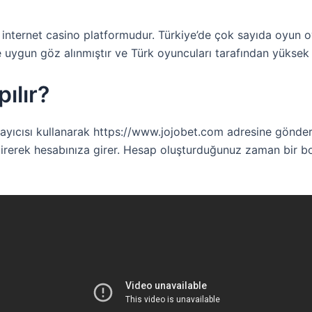
ir internet casino platformudur. Türkiye’de çok sayıda oyu
 uygun göz alınmıştır ve Türk oyuncuları tarafından yüksek
ılır?
rayıcısı kullanarak https://www.jojobet.com adresine gönde
 girerek hesabınıza girer. Hesap oluşturduğunuz zaman bir bo