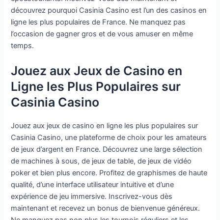
découvrez pourquoi Casinia Casino est l’un des casinos en
ligne les plus populaires de France. Ne manquez pas
l’occasion de gagner gros et de vous amuser en même
temps.
Jouez aux Jeux de Casino en
Ligne les Plus Populaires sur
Casinia Casino
Jouez aux jeux de casino en ligne les plus populaires sur
Casinia Casino, une plateforme de choix pour les amateurs
de jeux d’argent en France. Découvrez une large sélection
de machines à sous, de jeux de table, de jeux de vidéo
poker et bien plus encore. Profitez de graphismes de haute
qualité, d’une interface utilisateur intuitive et d’une
expérience de jeu immersive. Inscrivez-vous dès
maintenant et recevez un bonus de bienvenue généreux.
Ne manquez pas non plus les tournois réguliers et les