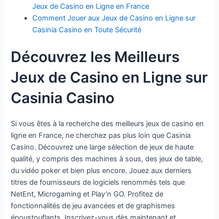
Jeux de Casino en Ligne en France
Comment Jouer aux Jeux de Casino en Ligne sur
Casinia Casino en Toute Sécurité
Découvrez les Meilleurs
Jeux de Casino en Ligne sur
Casinia Casino
Si vous êtes à la recherche des meilleurs jeux de casino en
ligne en France, ne cherchez pas plus loin que Casinia
Casino. Découvrez une large sélection de jeux de haute
qualité, y compris des machines à sous, des jeux de table,
du vidéo poker et bien plus encore. Jouez aux derniers
titres de fournisseurs de logiciels renommés tels que
NetEnt, Microgaming et Play’n GO. Profitez de
fonctionnalités de jeu avancées et de graphismes
époustouflants. Inscrivez-vous dès maintenant et