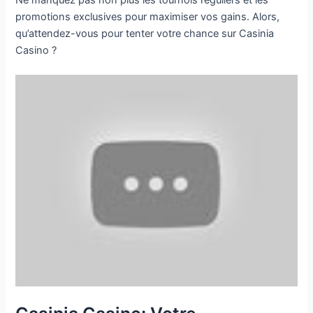
promotions exclusives pour maximiser vos gains. Alors,
qu’attendez-vous pour tenter votre chance sur Casinia
Casino ?