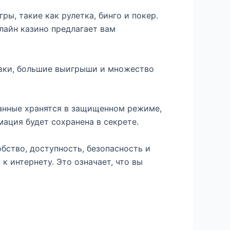
ры, такие как рулетка, бинго и покер.
нлайн казино предлагает вам
авки, большие выигрыши и множество
данные хранятся в защищенном режиме,
мация будет сохранена в секрете.
обство, доступность, безопасность и
к интернету. Это означает, что вы