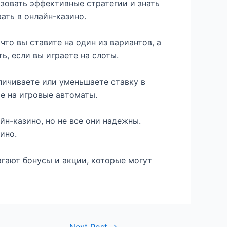
ьзовать эффективные стратегии и знать
ать в онлайн-казино.
что вы ставите на один из вариантов, а
ь, если вы играете на слоты.
еличиваете или уменьшаете ставку в
е на игровые автоматы.
йн-казино, но не все они надежны.
ино.
агают бонусы и акции, которые могут
Next Post
→