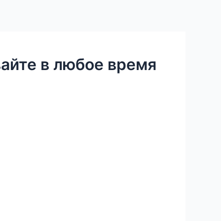
вайте в любое время