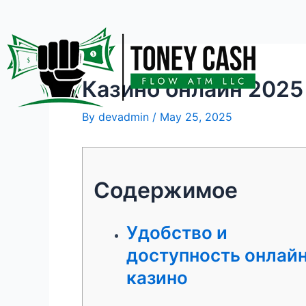
Skip
Post
to
navigation
content
Казино онлайн 2025
By
devadmin
/
May 25, 2025
Содержимое
Удобство и
доступность онлай
казино