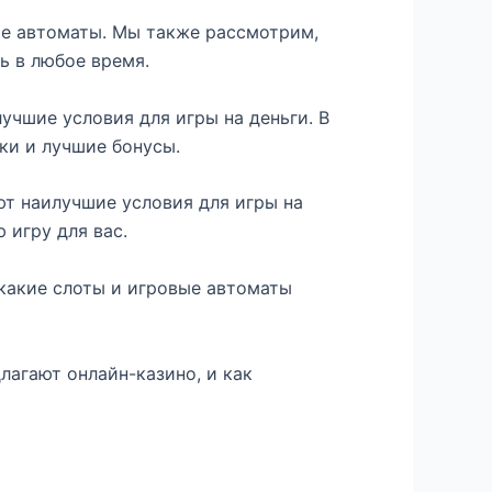
вые автоматы. Мы также рассмотрим,
ь в любое время.
учшие условия для игры на деньги. В
ки и лучшие бонусы.
ают наилучшие условия для игры на
 игру для вас.
 какие слоты и игровые автоматы
лагают онлайн-казино, и как