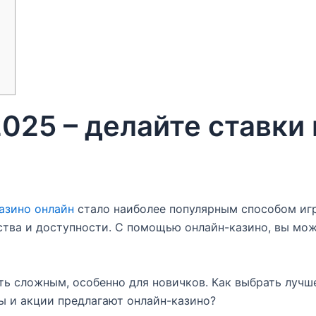
2025 – делайте ставки
азино онлайн
стало наиболее популярным способом игр
ства и доступности. С помощью онлайн-казино, вы мож
ь сложным, особенно для новичков. Как выбрать лучше
ы и акции предлагают онлайн-казино?