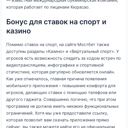
— известная международная букмекерская компания,
которая работает по лицензии Кюрасао.
Бонус для ставок на спорт и
казино
Помимо ставок на спорт, на сайте Мостбет также
доступны разделы «Казино» и «Виртуальный спорт». У
игроков есть возможность следить за ходом встреч по
видеотрансляциям, инфографике и спортивной
статистике, которая регулярно обновляется онлайн.
Как уже отмечалось, главная причина появления
мобильного приложения – повышение комфорта для
игроков, делающих ставки с помощью телефона или
другого гаджета. Совершенно логично, что при этом
программа не должна иметь никаких функциональных
ограничений. Хотя мы уже предоставили ссылку,
которая позволит вам скачать приложение прямо
сейчас, вы также можете найти его на официальном