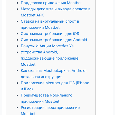
Поддержка приложения Mostbet
Методы депозита и вывода средств в
Mostbet APK
Ставки на виртуальный спорт в
приложении Mostbet
Системные требования для iOS
Системные требования для Android
Бонусы И Акции Мостбет Уз
Устройства Android,
поддерживающие приложение
Mostbet
Как скачать Mostbet.apk на Android:
детальная инструкция
Приложение Mostbet для iOS (iPhone
и iPad)
Преимущества мобильного
приложения Mostbet
Регистрация через приложение
Mostbet