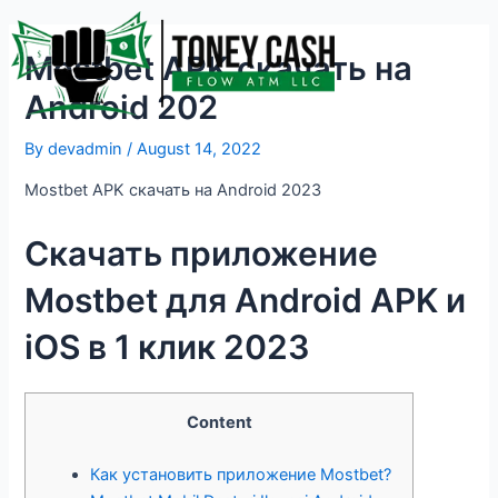
Skip
Post
to
navigation
Mostbet APK скачать на
content
Android 202
By
devadmin
/
August 14, 2022
Mostbet APK скачать на Android 2023
Скачать приложение
Mostbet для Android APK и
iOS в 1 клик 2023
Content
Как установить приложение Mostbet?