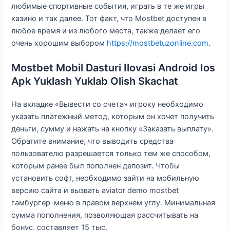
любимые спортивные события, играть в те же игры
казино и так далее. Тот факт, что Mostbet доступен в
любое время и из любого места, также делает его
очень хорошим выбором
https://mostbetuzonline.com
.
Mostbet Mobil Dasturi Ilovasi Android Ios
Apk Yuklash Yuklab Olish Skachat
На вкладке «Вывести со счета» игроку необходимо
указать платежный метод, которым он хочет получить
деньги, сумму и нажать на кнопку «Заказать выплату».
Обратите внимание, что выводить средства
пользователю разрешается только тем же способом,
которым ранее был пополнен депозит. Чтобы
установить софт, необходимо зайти на мобильную
версию сайта и вызвать aviator demo mostbet
гамбургер-меню в правом верхнем углу. Минимальная
сумма пополнения, позволяющая рассчитывать на
бонус, составляет 15 тыс.