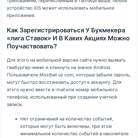
требованиям, перечисленным в таблице выше, любое
устройство iOS может использовать мобильное
приложение.
Как Зарегистрироваться У Букмекера
«лига Ставок» И В Каких Акциях Можно
Поучаствовать?
Для этого на мобильной версии сайта нужно вызвать
гамбургер-меню и кликнуть на значок Android.
Пользователи Mostbet uz com, которые забыли пароль,
могут быстро восстановить доступ к аккаунту. Для
этого нужно ввести e-mail или номер мобильного
телефона, использованный при создании учетной
записи.
Нет ограничений на количество событий,
которые могут быть включены, при этом
минимальное количество событий в накопителе