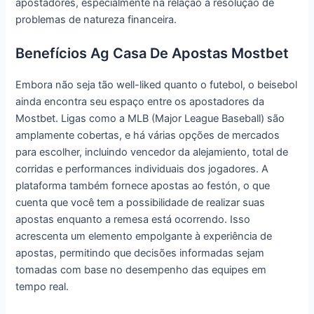
apostadores, especialmente na relação a resolução de
problemas de natureza financeira.
Benefícios Ag Casa De Apostas Mostbet
Embora não seja tão well-liked quanto o futebol, o beisebol
ainda encontra seu espaço entre os apostadores da
Mostbet. Ligas como a MLB (Major League Baseball) são
amplamente cobertas, e há várias opções de mercados
para escolher, incluindo vencedor da alejamiento, total de
corridas e performances individuais dos jogadores. A
plataforma também fornece apostas ao festón, o que
cuenta que você tem a possibilidade de realizar suas
apostas enquanto a remesa está ocorrendo. Isso
acrescenta um elemento empolgante à experiência de
apostas, permitindo que decisões informadas sejam
tomadas com base no desempenho das equipes em
tempo real.