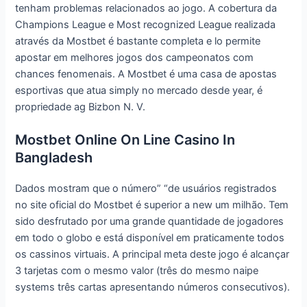
tenham problemas relacionados ao jogo. A cobertura da
Champions League e Most recognized League realizada
através da Mostbet é bastante completa e lo permite
apostar em melhores jogos dos campeonatos com
chances fenomenais. A Mostbet é uma casa de apostas
esportivas que atua simply no mercado desde year, é
propriedade ag Bizbon N. V.
Mostbet Online On Line Casino In
Bangladesh
Dados mostram que o número” “de usuários registrados
no site oficial do Mostbet é superior a new um milhão. Tem
sido desfrutado por uma grande quantidade de jogadores
em todo o globo e está disponível em praticamente todos
os cassinos virtuais. A principal meta deste jogo é alcançar
3 tarjetas com o mesmo valor (três do mesmo naipe
systems três cartas apresentando números consecutivos).