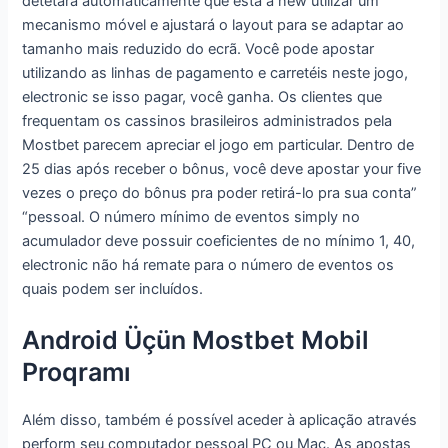
detetará automaticamente que está a new utilizar um
mecanismo móvel e ajustará o layout para se adaptar ao
tamanho mais reduzido do ecrã. Você pode apostar
utilizando as linhas de pagamento e carretéis neste jogo,
electronic se isso pagar, você ganha. Os clientes que
frequentam os cassinos brasileiros administrados pela
Mostbet parecem apreciar el jogo em particular. Dentro de
25 dias após receber o bônus, você deve apostar your five
vezes o preço do bônus pra poder retirá-lo pra sua conta”
“pessoal. O número mínimo de eventos simply no
acumulador deve possuir coeficientes de no mínimo 1, 40,
electronic não há remate para o número de eventos os
quais podem ser incluídos.
Android Üçün Mostbet Mobil
Proqramı
Além disso, também é possível aceder à aplicação através
perform seu computador pessoal PC ou Mac. As apostas