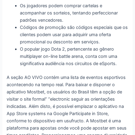
Os jogadores podem comprar cartelas e
acompanhar os sorteios, tentando perfeccionar
padrões vencedores.
Códigos de promoção são códigos especiais que os
clientes podem usar para adquirir uma oferta
promocional ou desconto em serviços.
O popular jogo Dota 2, pertencente ao gênero
multiplayer on-line battle arena, conta com uma
significativa audiência nos circuitos de eSports.
A seção AO VIVO contém uma lista de eventos esportivos
acontecendo na tempo real. Para baixar e disponer o
aplicativo Mostbet, os usuários do Brasil têm a opção de
visitar o site formal” “electronic seguir as orientações
indicadas. Além disto, é possível emplazar o aplicativo na
App Store systems na Google Participate in Store,
conforme to dispositivo em usufructo. A Mostbet é uma
plataforma para apostas onde você pode apostar em seus