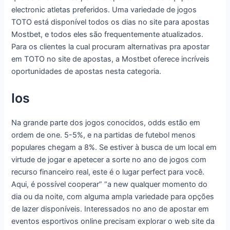
electronic atletas preferidos. Uma variedade de jogos
TOTO está disponível todos os dias no site para apostas
Mostbet, e todos eles são frequentemente atualizados.
Para os clientes la cual procuram alternativas pra apostar
em TOTO no site de apostas, a Mostbet oferece incríveis
oportunidades de apostas nesta categoria.
Ios
Na grande parte dos jogos conocidos, odds estão em
ordem de one. 5-5%, e na partidas de futebol menos
populares chegam a 8%. Se estiver à busca de um local em
virtude de jogar e apetecer a sorte no ano de jogos com
recurso financeiro real, este é o lugar perfect para você.
Aqui, é possível cooperar” “a new qualquer momento do
dia ou da noite, com alguma ampla variedade para opções
de lazer disponíveis. Interessados no ano de apostar em
eventos esportivos online precisam explorar o web site da