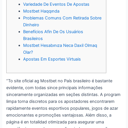
Variedade De Eventos De Apostas
Mostbet Haqqında
Problemas Comuns Com Retirada Sobre
Dinheiro
Benefícios Afin De Os Usuários
Brasileiros
Mostbet Hesabınıza Necə Daxil Olmaq
Olar?
Apostas Em Esportes Virtuais
“To site oficial ag Mostbet no País brasileiro é bastante
evidente, com todas since principais informações
sinceramente organizadas em seções distintas. A program
limpa torna discretos para os apostadores encontrarem
rapidamente eventos esportivos populares, jogos de azar
emocionantes e promoções vantajosas. Além disso, a
página é en totalidad otimizada para asegurar uma