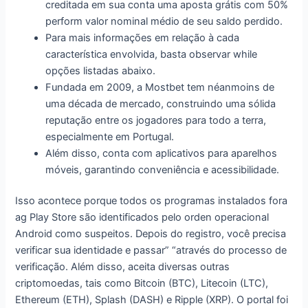
creditada em sua conta uma aposta grátis com 50%
perform valor nominal médio de seu saldo perdido.
Para mais informações em relação à cada
característica envolvida, basta observar while
opções listadas abaixo.
Fundada em 2009, a Mostbet tem néanmoins de
uma década de mercado, construindo uma sólida
reputação entre os jogadores para todo a terra,
especialmente em Portugal.
Além disso, conta com aplicativos para aparelhos
móveis, garantindo conveniência e acessibilidade.
Isso acontece porque todos os programas instalados fora
ag Play Store são identificados pelo orden operacional
Android como suspeitos. Depois do registro, você precisa
verificar sua identidade e passar” “através do processo de
verificação. Além disso, aceita diversas outras
criptomoedas, tais como Bitcoin (BTC), Litecoin (LTC),
Ethereum (ETH), Splash (DASH) e Ripple (XRP). O portal foi