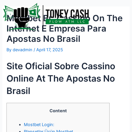
Skip
Post
to
navigation
Mostbet Br: Cassino On The
content
Internet E Empresa Para
Apostas No Brasil
By
devadmin
/
April 17, 2025
Site Oficial Sobre Cassino
Online At The Apostas No
Brasil
Content
Mostbet Login:
Planşetlər Üçün Mostbet