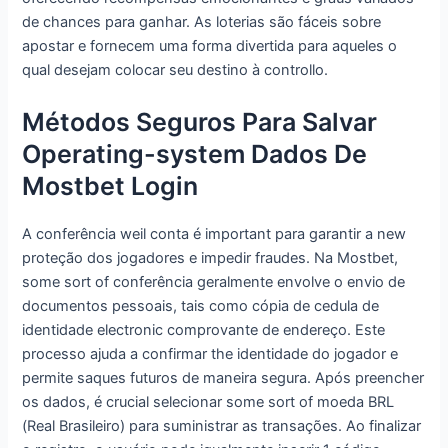
de chances para ganhar. As loterias são fáceis sobre
apostar e fornecem uma forma divertida para aqueles o
qual desejam colocar seu destino à controllo.
Métodos Seguros Para Salvar
Operating-system Dados De
Mostbet Login
A conferência weil conta é important para garantir a new
proteção dos jogadores e impedir fraudes. Na Mostbet,
some sort of conferência geralmente envolve o envio de
documentos pessoais, tais como cópia de cedula de
identidade electronic comprovante de endereço. Este
processo ajuda a confirmar the identidade do jogador e
permite saques futuros de maneira segura. Após preencher
os dados, é crucial selecionar some sort of moeda BRL
(Real Brasileiro) para suministrar as transações. Ao finalizar