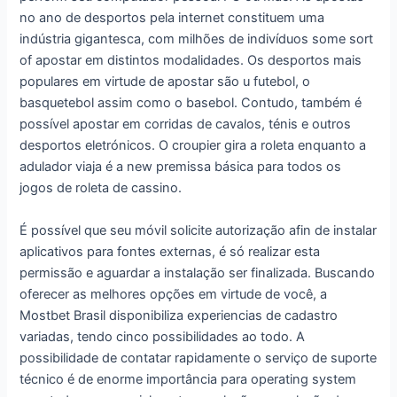
no ano de desportos pela internet constituem uma
indústria gigantesca, com milhões de indivíduos some sort
of apostar em distintos modalidades. Os desportos mais
populares em virtude de apostar são u futebol, o
basquetebol assim como o basebol. Contudo, também é
possível apostar em corridas de cavalos, ténis e outros
desportos eletrónicos. O croupier gira a roleta enquanto a
adulador viaja é a new premissa básica para todos os
jogos de roleta de cassino.
É possível que seu móvil solicite autorização afin de instalar
aplicativos para fontes externas, é só realizar esta
permissão e aguardar a instalação ser finalizada. Buscando
oferecer as melhores opções em virtude de você, a
Mostbet Brasil disponibiliza experiencias de cadastro
variadas, tendo cinco possibilidades ao todo. A
possibilidade de contatar rapidamente o serviço de suporte
técnico é de enorme importância para operating system