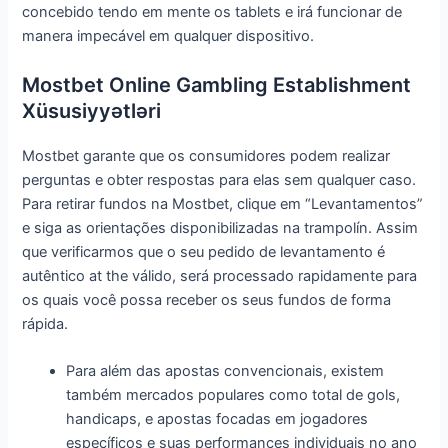
concebido tendo em mente os tablets e irá funcionar de
manera impecável em qualquer dispositivo.
Mostbet Online Gambling Establishment
Xüsusiyyətləri
Mostbet garante que os consumidores podem realizar
perguntas e obter respostas para elas sem qualquer caso.
Para retirar fundos na Mostbet, clique em “Levantamentos”
e siga as orientações disponibilizadas na trampolín. Assim
que verificarmos que o seu pedido de levantamento é
autêntico at the válido, será processado rapidamente para
os quais você possa receber os seus fundos de forma
rápida.
Para além das apostas convencionais, existem
também mercados populares como total de gols,
handicaps, e apostas focadas em jogadores
específicos e suas performances individuais no ano