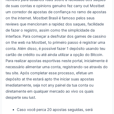
de suas contas e opinions genuíno fez carry out Mostbet
um corredor de apostas de confiança no ramo de apostas
on the internet. Mostbet Brasil é famoso pelos seus
reviews que mencionam a rapidez dos saques, facilidade
de fazer o registro, assim como the simplicidade da
interface. Para começar a desfrutar dos games de cassino
on the web na Mostbet, to primeiro passo é registrar uma
conta. Além disso, é possível fazer 1 depósito usando teu
cartão de crédito ou até ainda utilizar a opção do Bitcoin.
Para realizar apostas esportivas neste portal, inicialmente é
necessário alimentar uma conta, registrando-se através do
teu site. Após completar esse processo, efetue um
depósito at the estará apto the iniciar suas apostas
imediatamente, seja not any painel da tua conta ou
diretamente em qualquer mercado ao vivo os quais
desperte seu lust.
Caso você perca 20 apostas seguidas, será