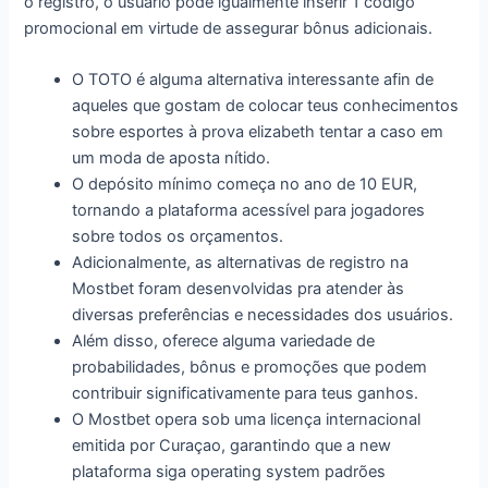
o registro, o usuário pode igualmente inserir 1 código
promocional em virtude de assegurar bônus adicionais.
O TOTO é alguma alternativa interessante afin de
aqueles que gostam de colocar teus conhecimentos
sobre esportes à prova elizabeth tentar a caso em
um moda de aposta nítido.
O depósito mínimo começa no ano de 10 EUR,
tornando a plataforma acessível para jogadores
sobre todos os orçamentos.
Adicionalmente, as alternativas de registro na
Mostbet foram desenvolvidas pra atender às
diversas preferências e necessidades dos usuários.
Além disso, oferece alguma variedade de
probabilidades, bônus e promoções que podem
contribuir significativamente para teus ganhos.
O Mostbet opera sob uma licença internacional
emitida por Curaçao, garantindo que a new
plataforma siga operating system padrões