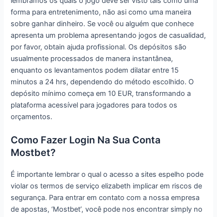
lembramos os quais o jogo deve ser visto tais como uma
forma para entretenimento, não asi como uma maneira
sobre ganhar dinheiro. Se você ou alguém que conhece
apresenta um problema apresentando jogos de casualidad,
por favor, obtain ajuda profissional. Os depósitos são
usualmente processados de manera instantânea,
enquanto os levantamentos podem dilatar entre 15
minutos a 24 hrs, dependendo do método escolhido. O
depósito mínimo começa em 10 EUR, transformando a
plataforma acessível para jogadores para todos os
orçamentos.
Como Fazer Login Na Sua Conta
Mostbet?
É importante lembrar o qual o acesso a sites espelho pode
violar os termos de serviço elizabeth implicar em riscos de
segurança. Para entrar em contato com a nossa empresa
de apostas, ‘Mostbet’, você pode nos encontrar simply no