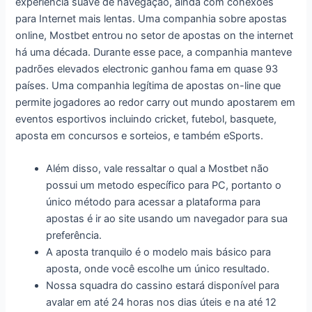
experiência suave de navegação, ainda com conexões
para Internet mais lentas. Uma companhia sobre apostas
online, Mostbet entrou no setor de apostas on the internet
há uma década. Durante esse pace, a companhia manteve
padrões elevados electronic ganhou fama em quase 93
países. Uma companhia legítima de apostas on-line que
permite jogadores ao redor carry out mundo apostarem em
eventos esportivos incluindo cricket, futebol, basquete,
aposta em concursos e sorteios, e também eSports.
Além disso, vale ressaltar o qual a Mostbet não
possui um metodo específico para PC, portanto o
único método para acessar a plataforma para
apostas é ir ao site usando um navegador para sua
preferência.
A aposta tranquilo é o modelo mais básico para
aposta, onde você escolhe um único resultado.
Nossa squadra do cassino estará disponível para
avalar em até 24 horas nos dias úteis e na até 12