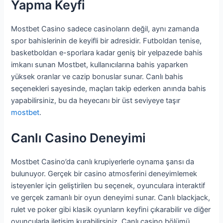
Yapma Keyfi
Mostbet Casino sadece casinoların değil, aynı zamanda
spor bahislerinin de keyifli bir adresidir. Futboldan tenise,
basketboldan e-sporlara kadar geniş bir yelpazede bahis
imkanı sunan Mostbet, kullanıcılarına bahis yaparken
yüksek oranlar ve cazip bonuslar sunar. Canlı bahis
seçenekleri sayesinde, maçları takip ederken anında bahis
yapabilirsiniz, bu da heyecanı bir üst seviyeye taşır
mostbet
.
Canlı Casino Deneyimi
Mostbet Casino’da canlı krupiyerlerle oynama şansı da
bulunuyor. Gerçek bir casino atmosferini deneyimlemek
isteyenler için geliştirilen bu seçenek, oyunculara interaktif
ve gerçek zamanlı bir oyun deneyimi sunar. Canlı blackjack,
rulet ve poker gibi klasik oyunların keyfini çıkarabilir ve diğer
oyuncularla iletişim kurabilirsiniz. Canlı casino bölümü,