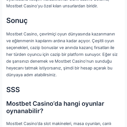
Mostbet Casino’yu özel kılan unsurlardan biridir.
Sonuç
Mostbet Casino, çevrimiçi oyun dünyasında kazanmanın
ve eğlenmenin kapılarını ardına kadar açıyor. Çeşitli oyun
seçenekleri, cazip bonuslar ve anında kazanç fırsatları ile
her türden oyuncu için cazip bir platform sunuyor. Eğer siz
de şansınızı denemek ve Mostbet Casino’nun sunduğu
heyecanı tatmak istiyorsanız, şimdi bir hesap açarak bu
dünyaya adım atabilirsiniz.
SSS
Mostbet Casino’da hangi oyunlar
oynanabilir?
Mostbet Casino’da slot makineleri, masa oyunları, canlı