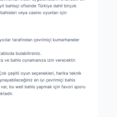
it bahisçi ofisinde Türkiye dahil birçok
bahisleri veya casino oyunları için
ıcılar tarafından çevrimiçi kumarhaneler
bloda bulabilirsiniz.
 ve bahis oynamanıza izin verecektir.
Çok çeşitli oyun seçenekleri, harika teknik
oynayabileceğiniz en iyi çevrimiçi bahis
 var, bu weil bahis yapmak için favori sporu
ktedir.