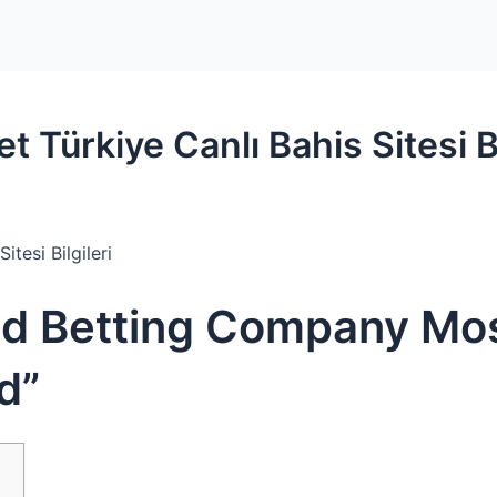
 Türkiye Canlı Bahis Sitesi Bi
tesi Bilgileri
nd Betting Company Mos
d”