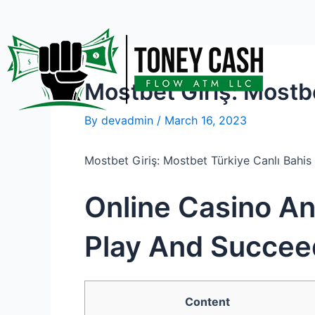
Skip
Post
to
navigation
content
Mostbet Giriş: Mostbet
By
devadmin
/
March 16, 2023
Mostbet Giriş: Mostbet Türkiye Canlı Bahis Si
Online Casino A
Play And Succee
Content