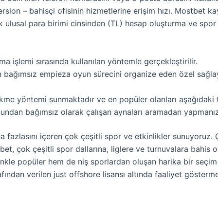
sion – bahisçi ofisinin hizmetlerine erişim hızı. Mostbet kay
k ulusal para birimi cinsinden (TL) hesap oluşturma ve spor 
a işlemi sırasında kullanılan yöntemle gerçekleştirilir.
an bağımsız empieza oyun sürecini organize eden özel sağlay
ekme yöntemi sunmaktadır ve en popüler olanları aşağıdaki ta
undan bağımsız olarak çalışan aynaları aramadan yapmanıza
 fazlasını içeren çok çeşitli spor ve etkinlikler sunuyoruz. 
et, çok çeşitli spor dallarına, liglere ve turnuvalara bahis 
 ankle popüler hem de niş sporlardan oluşan harika bir seçim
fından verilen just offshore lisansı altında faaliyet gösterme