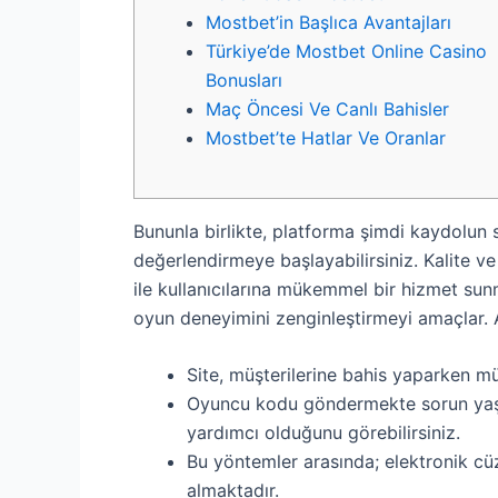
Mostbet’in Başlıca Avantajları
Türkiye’de Mostbet Online Casino
Bonusları
Maç Öncesi Ve Canlı Bahisler
Mostbet’te Hatlar Ve Oranlar
Bununla birlikte, platforma şimdi kaydolun se
değerlendirmeye başlayabilirsiniz. Kalite ve 
ile kullanıcılarına mükemmel bir hizmet sun
oyun deneyimini zenginleştirmeyi amaçlar. A
Site, müşterilerine bahis yaparken m
Oyuncu kodu göndermekte sorun yaşıy
yardımcı olduğunu görebilirsiniz.
Bu yöntemler arasında; elektronik cüz
almaktadır.