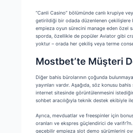
“Canli Casino” bölümünde canlı krupiye vey
getirildiği bir odada düzenlenen çekilişler
empieza oyun sürecini manage eden özel sa
sporda, özellikle de popüler Aviator gibi cr
yoktur – orada her çekiliş veya terme consei
Mostbet’te Müşteri D
Diğer bahis bürolarının çoğunda bulunmayan d
yayınları vardır. Aşağıda, söz konusu bahis 
internet sitesinde görüntülenmesini istediğin
sohbet aracılığıyla teknik destek ekibiyle
Ayrıca, mevduatlar ve freespinler için bonus 
oranları ve ekspres güçlendirici de varifr?n. 
geçebilir empieza slot demo sürümlerini oyn