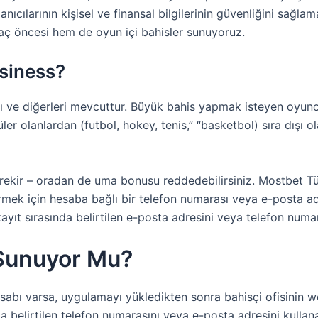
nıcılarının kişisel ve finansal bilgilerinin güvenliğini sağla
 maç öncesi hem de oyun içi bahisler sunuyoruz.
siness?
rı ve diğerleri mevcuttur. Büyük bahis yapmak isteyen oyunc
er olanlardan (futbol, hokey, tenis,” “basketbol) sıra dışı ol
kir – oradan de uma bonusu reddedebilirsiniz. Mostbet Tür
girmek için hesaba bağlı bir telefon numarası veya e-posta a
ayıt sırasında belirtilen e-posta adresini veya telefon numara
 Sunuyor Mu?
bı varsa, uygulamayı yükledikten sonra bahisçi ofisinin web 
nda belirtilen telefon numarasını veya e-posta adresini kulla