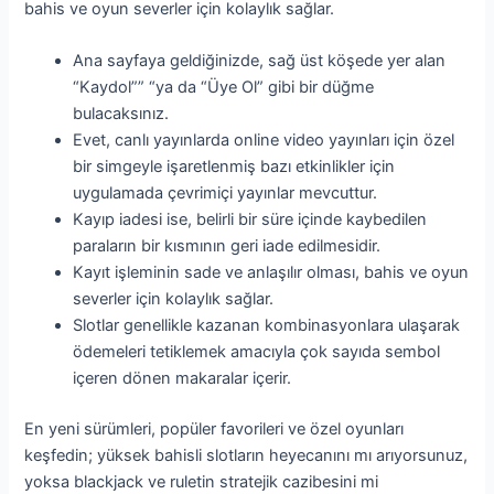
bahis ve oyun severler için kolaylık sağlar.
Ana sayfaya geldiğinizde, sağ üst köşede yer alan
“Kaydol”” “ya da “Üye Ol” gibi bir düğme
bulacaksınız.
Evet, canlı yayınlarda online video yayınları için özel
bir simgeyle işaretlenmiş bazı etkinlikler için
uygulamada çevrimiçi yayınlar mevcuttur.
Kayıp iadesi ise, belirli bir süre içinde kaybedilen
paraların bir kısmının geri iade edilmesidir.
Kayıt işleminin sade ve anlaşılır olması, bahis ve oyun
severler için kolaylık sağlar.
Slotlar genellikle kazanan kombinasyonlara ulaşarak
ödemeleri tetiklemek amacıyla çok sayıda sembol
içeren dönen makaralar içerir.
En yeni sürümleri, popüler favorileri ve özel oyunları
keşfedin; yüksek bahisli slotların heyecanını mı arıyorsunuz,
yoksa blackjack ve ruletin stratejik cazibesini mi