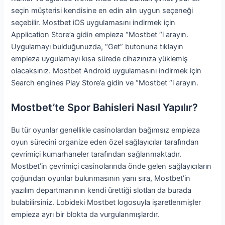
seçin müşterisi kendisine en edin alın uygun seçeneği
seçebilir. Mostbet iOS uygulamasını indirmek için
Application Store’a gidin empieza “Mostbet “i arayın.
Uygulamayı bulduğunuzda, “Get” butonuna tıklayın
empieza uygulamayı kısa sürede cihazınıza yüklemiş
olacaksınız. Mostbet Android uygulamasını indirmek için
Search engines Play Store’a gidin ve “Mostbet “i arayın.
Mostbet’te Spor Bahisleri Nasıl Yapılır?
Bu tür oyunlar genellikle casinolardan bağımsız empieza
oyun sürecini organize eden özel sağlayıcılar tarafından
çevrimiçi kumarhaneler tarafından sağlanmaktadır.
Mostbet’in çevrimiçi casinolarında önde gelen sağlayıcıların
çoğundan oyunlar bulunmasının yanı sıra, Mostbet’in
yazılım departmanının kendi ürettiği slotları da burada
bulabilirsiniz. Lobideki Mostbet logosuyla işaretlenmişler
empieza ayrı bir blokta da vurgulanmışlardır.