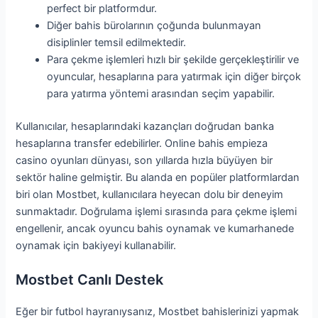
perfect bir platformdur.
Diğer bahis bürolarının çoğunda bulunmayan
disiplinler temsil edilmektedir.
Para çekme işlemleri hızlı bir şekilde gerçekleştirilir ve
oyuncular, hesaplarına para yatırmak için diğer birçok
para yatırma yöntemi arasından seçim yapabilir.
Kullanıcılar, hesaplarındaki kazançları doğrudan banka
hesaplarına transfer edebilirler. Online bahis empieza
casino oyunları dünyası, son yıllarda hızla büyüyen bir
sektör haline gelmiştir. Bu alanda en popüler platformlardan
biri olan Mostbet, kullanıcılara heyecan dolu bir deneyim
sunmaktadır. Doğrulama işlemi sırasında para çekme işlemi
engellenir, ancak oyuncu bahis oynamak ve kumarhanede
oynamak için bakiyeyi kullanabilir.
Mostbet Canlı Destek
Eğer bir futbol hayranıysanız, Mostbet bahislerinizi yapmak