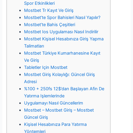
Spor Etkinlikleri
Mostbet Tr Kayıt Ve Giriş
Mostbet’te Spor Bahisleri Nasıl Yapılır?
Mostbet’te Bahis Çeşitleri
Mostbet Ios Uygulaması Nasıl Indirilir
Mostbet Kişisel Hesabınıza Giriş Yapma
Talimatları
Mostbet Türkiye Kumarhanesine Kayıt
Ve Giriş
Tabletler Için Mostbet
Mostbet Giriş Kolaylığı: Güncel Giriş
Adresi
%100 + 250fs 12$’dan Başlayan Afin De
Yatırma Işlemlerinde
Uygulamayı Nasıl Güncellerim
Mostbet – Mostbet Giriş – Mostbet
Güncel Giriş
Kişisel Hesabınıza Para Yatırma
Yöntemleri