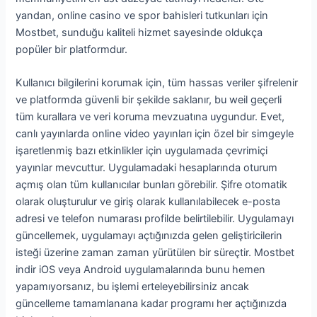
yandan, online casino ve spor bahisleri tutkunları için
Mostbet, sunduğu kaliteli hizmet sayesinde oldukça
popüler bir platformdur.
Kullanıcı bilgilerini korumak için, tüm hassas veriler şifrelenir
ve platformda güvenli bir şekilde saklanır, bu weil geçerli
tüm kurallara ve veri koruma mevzuatına uygundur. Evet,
canlı yayınlarda online video yayınları için özel bir simgeyle
işaretlenmiş bazı etkinlikler için uygulamada çevrimiçi
yayınlar mevcuttur. Uygulamadaki hesaplarında oturum
açmış olan tüm kullanıcılar bunları görebilir. Şifre otomatik
olarak oluşturulur ve giriş olarak kullanılabilecek e-posta
adresi ve telefon numarası profilde belirtilebilir. Uygulamayı
güncellemek, uygulamayı açtığınızda gelen geliştiricilerin
isteği üzerine zaman zaman yürütülen bir süreçtir. Mostbet
indir iOS veya Android uygulamalarında bunu hemen
yapamıyorsanız, bu işlemi erteleyebilirsiniz ancak
güncelleme tamamlanana kadar programı her açtığınızda