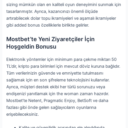
sizing mümkün olan en kaliteli oyun deneyimini sunmak için
tasarlanmıştır. Ayrıca, kazancınızı önemli ölçüde
artırabilecek dolar topu ikramiyeleri ve aşamalı ikramiyeler
gibi added bonus özelliklerle birlikte gelirler.
Mostbet’te Yeni Ziyaretçiler İçin
Hoşgeldin Bonusu
Elektronik yöntemler için minimum para çekme miktarı 50
TL’dir, kripto para birimleri için mevcut döviz kuruna bağlıdır.
Tüm verilerinizin güvende ve emniyette tutulmasını
sağlamak için en son şifreleme teknolojisini kullanırlar.
Ayrıca, müşteri destek ekibi her türlü sorunuzu veya
endişenizi yanıtlamak için the woman zaman hazırdır.
Mostbet’te Netent, Pragmatic Enjoy, BetSoft ve daha
fazlası gibi önde gelen sağlayıcıların oyunlarına
erişebileceksiniz.
Kalite ve güvenilirlik açısından ele alındığında,