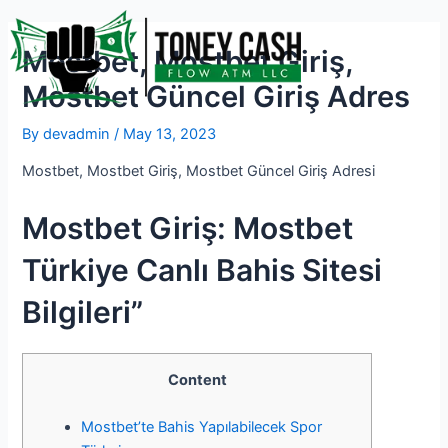
Skip
Post
to
navigation
Mostbet, Mostbet Giriş,
content
Mostbet Güncel Giriş Adres
By
devadmin
/
May 13, 2023
Mostbet, Mostbet Giriş, Mostbet Güncel Giriş Adresi
Mostbet Giriş: Mostbet
Türkiye Canlı Bahis Sitesi
Bilgileri”
Content
Mostbet’te Bahis Yapılabilecek Spor