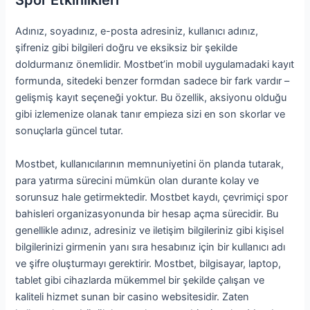
Spor Etkinlikleri
Adınız, soyadınız, e-posta adresiniz, kullanıcı adınız,
şifreniz gibi bilgileri doğru ve eksiksiz bir şekilde
doldurmanız önemlidir. Mostbet’in mobil uygulamadaki kayıt
formunda, sitedeki benzer formdan sadece bir fark vardır –
gelişmiş kayıt seçeneği yoktur. Bu özellik, aksiyonu olduğu
gibi izlemenize olanak tanır empieza sizi en son skorlar ve
sonuçlarla güncel tutar.
Mostbet, kullanıcılarının memnuniyetini ön planda tutarak,
para yatırma sürecini mümkün olan durante kolay ve
sorunsuz hale getirmektedir. Mostbet kaydı, çevrimiçi spor
bahisleri organizasyonunda bir hesap açma sürecidir. Bu
genellikle adınız, adresiniz ve iletişim bilgileriniz gibi kişisel
bilgilerinizi girmenin yanı sıra hesabınız için bir kullanıcı adı
ve şifre oluşturmayı gerektirir. Mostbet, bilgisayar, laptop,
tablet gibi cihazlarda mükemmel bir şekilde çalışan ve
kaliteli hizmet sunan bir casino websitesidir. Zaten