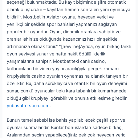
seçeneği bulunmaktadır. Bu kayıt biçiminde şifre otomatik
olarak oluşturulur – kayıttan hemen sonra en yeni oyuncuya
bildirilir. Mostbet’in Aviator oyunu, heyecan verici ve
yenilikçi bir şekilde spor bahisleri yapmanızı sağlayan
popüler bir oyundur. Oyun, dinamik oranlara sahiptir ve
oranlar lehinize olduğunda kazancınızı hızlı bir şekilde
artırmanıza olanak tanır.” “[newline]Ayrıca, oyun birkaç farklı
oyun seviyesi sunar ve hatta nakit ödüllü liderlik
yarışmalarına sahiptir. Mostbet’teki canlı casino,
kullanıcıların bir video yayını aracılığıyla gerçek zamanlı
krupiyelerle casino oyunları oynamasına olanak tanıyan bir
özelliktir. Bu, daha sürükleyici ve otantik bir oyun deneyimi
sunar, çünkü oyuncular tıpkı kara tabanlı bir kumarhanede
olduğu gibi krupiyeyi görebilir ve onunla etkileşime girebilir
yubasutterspca.com
.
Bunun temel sebebi ise bahis yapılabilecek çeşitli spor ve
oyunlar sunmalarıdır. Bunlar bonuslardan sadece birkaçı;
Aralarından seçim yapabileceğiniz pek çok heyecan verici