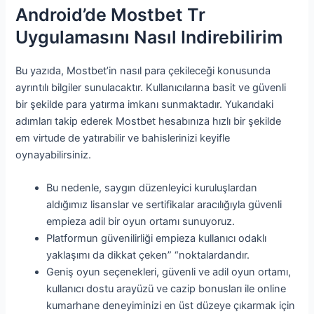
Android’de Mostbet Tr
Uygulamasını Nasıl Indirebilirim
Bu yazıda, Mostbet’in nasıl para çekileceği konusunda
ayrıntılı bilgiler sunulacaktır. Kullanıcılarına basit ve güvenli
bir şekilde para yatırma imkanı sunmaktadır. Yukarıdaki
adımları takip ederek Mostbet hesabınıza hızlı bir şekilde
em virtude de yatırabilir ve bahislerinizi keyifle
oynayabilirsiniz.
Bu nedenle, saygın düzenleyici kuruluşlardan
aldığımız lisanslar ve sertifikalar aracılığıyla güvenli
empieza adil bir oyun ortamı sunuyoruz.
Platformun güvenilirliği empieza kullanıcı odaklı
yaklaşımı da dikkat çeken” “noktalardandır.
Geniş oyun seçenekleri, güvenli ve adil oyun ortamı,
kullanıcı dostu arayüzü ve cazip bonusları ile online
kumarhane deneyiminizi en üst düzeye çıkarmak için