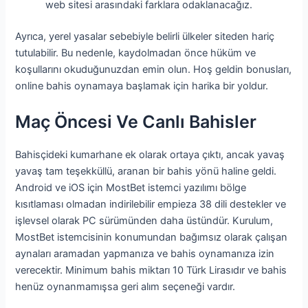
web sitesi arasındaki farklara odaklanacağız.
Ayrıca, yerel yasalar sebebiyle belirli ülkeler siteden hariç
tutulabilir. Bu nedenle, kaydolmadan önce hüküm ve
koşullarını okuduğunuzdan emin olun. Hoş geldin bonusları,
online bahis oynamaya başlamak için harika bir yoldur.
Maç Öncesi Ve Canlı Bahisler
Bahisçideki kumarhane ek olarak ortaya çıktı, ancak yavaş
yavaş tam teşekküllü, aranan bir bahis yönü haline geldi.
Android ve iOS için MostBet istemci yazılımı bölge
kısıtlaması olmadan indirilebilir empieza 38 dili destekler ve
işlevsel olarak PC sürümünden daha üstündür. Kurulum,
MostBet istemcisinin konumundan bağımsız olarak çalışan
aynaları aramadan yapmanıza ve bahis oynamanıza izin
verecektir. Minimum bahis miktarı 10 Türk Lirasıdır ve bahis
henüz oynanmamışsa geri alım seçeneği vardır.