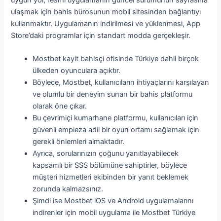
uygun yol, resmi uygulamanın güncel sürümünün sayfasına
ulaşmak için bahis bürosunun mobil sitesinden bağlantıyı
kullanmaktır. Uygulamanın indirilmesi ve yüklenmesi, App
Store’daki programlar için standart modda gerçekleşir.
Mostbet kayit bahisçi ofisinde Türkiye dahil birçok
ülkeden oyunculara açıktır.
Böylece, Mostbet, kullanıcıların ihtiyaçlarını karşılayan
ve olumlu bir deneyim sunan bir bahis platformu
olarak öne çıkar.
Bu çevrimiçi kumarhane platformu, kullanıcıları için
güvenli empieza adil bir oyun ortamı sağlamak için
gerekli önlemleri almaktadır.
Ayrıca, sorularınızın çoğunu yanıtlayabilecek
kapsamlı bir SSS bölümüne sahiptirler, böylece
müşteri hizmetleri ekibinden bir yanıt beklemek
zorunda kalmazsınız.
Şimdi ise Mostbet iOS ve Android uygulamalarını
indirenler için mobil uygulama ile Mostbet Türkiye