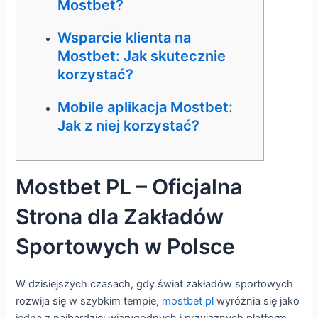
Mostbet?
Wsparcie klienta na
Mostbet: Jak skutecznie
korzystać?
Mobile aplikacja Mostbet:
Jak z niej korzystać?
Mostbet PL – Oficjalna
Strona dla Zakładów
Sportowych w Polsce
W dzisiejszych czasach, gdy świat zakładów sportowych
rozwija się w szybkim tempie,
mostbet pl
wyróżnia się jako
jedna z najbardziej wiarygodnych i przyjaznych platform.