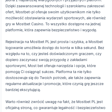
Dzięki zaawansowanej technologii i szerokiemu zakresowi
ofert, Mostbet-pl oferuje swoim użytkownikom nie tylko
możliwość obstawiania wydarzeń sportowych, ale również
gry w Mostbet Casino. To wszystko dostępne na jednej
platformie, która zapewnia bezpieczeństwo i wygodę.
Rejestracja na Mostbet PL jest prosta i szybka, a Mostbet
logowanie umożliwia dostęp do konta w kilka sekund. Bez
względu na to, czy jesteś doświadczonym graczem, czy
dopiero zaczynasz swoją przygodę z zakładami
sportowymi, Most bet oferuje narzędzia i opcje, które
pomogą Ci osiągnąć sukces. Platforma ta nie tylko
dostosowuje się do Twoich potrzeb, ale także zapewnia
regularne aktualizacje i promocje, które czynią grę jeszcze
bardziej ekscytującą.
Warto również zwrócić uwagę na fakt, że Mostbet PL jest
oficjalną stroną, co gwarantuje legalność i bezpieczeństwo