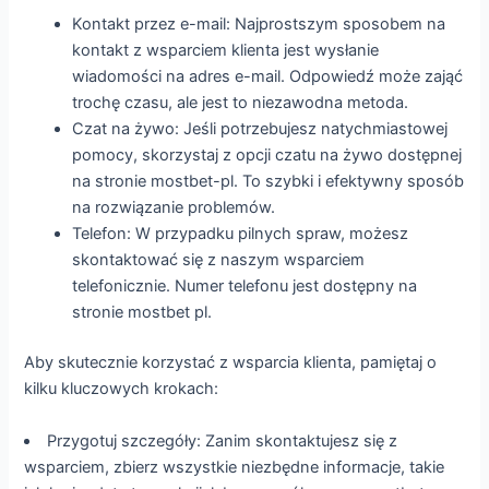
Kontakt przez e-mail: Najprostszym sposobem na
kontakt z wsparciem klienta jest wysłanie
wiadomości na adres e-mail. Odpowiedź może zająć
trochę czasu, ale jest to niezawodna metoda.
Czat na żywo: Jeśli potrzebujesz natychmiastowej
pomocy, skorzystaj z opcji czatu na żywo dostępnej
na stronie mostbet-pl. To szybki i efektywny sposób
na rozwiązanie problemów.
Telefon: W przypadku pilnych spraw, możesz
skontaktować się z naszym wsparciem
telefonicznie. Numer telefonu jest dostępny na
stronie mostbet pl.
Aby skutecznie korzystać z wsparcia klienta, pamiętaj o
kilku kluczowych krokach:
Przygotuj szczegóły: Zanim skontaktujesz się z
wsparciem, zbierz wszystkie niezbędne informacje, takie