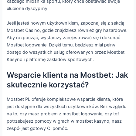
każdego miłośnika sportu, który chce obstawiać swoje
ulubione dyscypliny.
Jeśli jesteś nowym użytkownikiem, zapoznaj się z sekcją
Mostbet Casino, gdzie znajdziesz również gry hazardowe.
Aby rozpocząć, wystarczy zarejestrować się i dokonać
Mostbet logowanie. Dzięki temu, będziesz miał pełny
dostęp do wszystkich usług oferowanych przez Mostbet
Kasyno i platformę zakładów sportowych.
Wsparcie klienta na Mostbet: Jak
skutecznie korzystać?
Mostbet PL oferuje kompleksowe wsparcie klienta, które
jest dostępne dla wszystkich użytkowników. Bez względu
na to, czy masz problem z mostbet logowanie, czy też
potrzebujesz pomocy w grach w mostbet kasyno, nasz
zespół jest gotowy Ci pomóc.