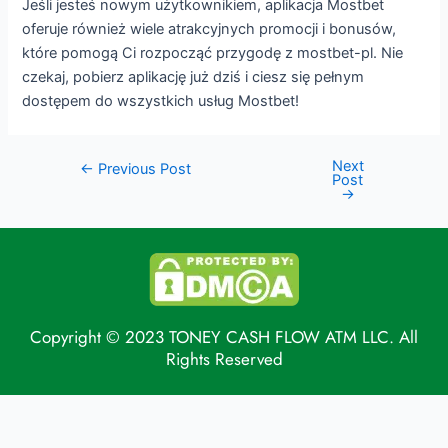
Jeśli jesteś nowym użytkownikiem, aplikacja Mostbet
oferuje również wiele atrakcyjnych promocji i bonusów,
które pomogą Ci rozpocząć przygodę z mostbet-pl. Nie
czekaj, pobierz aplikację już dziś i ciesz się pełnym
dostępem do wszystkich usług Mostbet!
Next
←
Previous Post
Post
→
Copyright © 2023 TONEY CASH FLOW ATM LLC. All
Rights Reserved