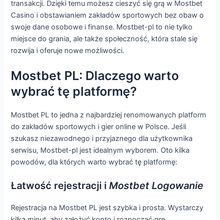
transakcji. Dzięki temu możesz cieszyć się grą w Mostbet
Casino i obstawianiem zakładów sportowych bez obaw o
swoje dane osobowe i finanse. Mostbet-pl to nie tylko
miejsce do grania, ale także społeczność, która stale się
rozwija i oferuje nowe możliwości.
Mostbet PL: Dlaczego warto
wybrać tę platformę?
Mostbet PL to jedna z najbardziej renomowanych platform
do zakładów sportowych i gier online w Polsce. Jeśli
szukasz niezawodnego i przyjaznego dla użytkownika
serwisu, Mostbet-pl jest idealnym wyborem. Oto kilka
powodów, dla których warto wybrać tę platformę:
Łatwość rejestracji i
Mostbet Logowanie
Rejestracja na Mostbet PL jest szybka i prosta. Wystarczy
kilka minut, aby założyć konto i rozpocząć grę.