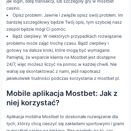
jak login, datę transakcji, lub szczegóły gry w mostbet
casino.
Opisz problem: Jawnie i zwięźle opisz swój problem. Im
bardziej szczegółowy będzie Twój opis, tym szybciej nasz
zespół będzie mógł Ci pomóc.
Bądź cierpliwy: W niektórych przypadkach rozwiązanie
problemu może zająć trochę czasu. Bądź cierpliwy i
gotowy na dalsze kroki, które mogą być wymagane.
Pamiętaj, że wsparcie klienta na Mostbet jest dostępne
24/7, więc możesz liczyć na pomoc w każdej chwili. Nie
wahaj się skontaktować z nami, jeśli napotkasz
jakiekolwiek trudności podczas korzystania z mostbet pl.
Mobile aplikacja Mostbet: Jak z
niej korzystać?
Aplikacja mobilna Mostbet to doskonałe rozwiązanie dla
tych, którzy chcą cieszyć się zakładami sportowymi i grami
w mostbet casino na bieżąco. Bez względu na to, czy