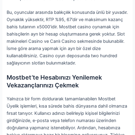
Bu, oyuncular arasında balıkçılık konusunda ünlü bir yuvadır.
Oynaklık yüksektir, RTP %95, 67’dir ve maksimum kazanç
bahis tutarının x5000’idir. Mostbet casino oynamak için
bahisçilerin ayrı bir hesap oluşturmasına gerek yoktur. Slot
makineleri Casino ve Canlı Casino sekmesinde bulunabilir.
İsme göre arama yapmak için ayrı bir özel dize
kullanabilirsiniz. Casino oyun deposunda two hundred
sağlayıcının slotları bulunmaktadır.
Mostbet’te Hesabınızı Yenilemek
Vekazançlarınızı Çekmek
Yalnızca bir form doldurarak tamamlanabilen Mostbet
Üyelik işlemleri, kısa sürede bahis dünyasına dahil olmanıza
fırsat tanıyor. Kullanıcı adınızı belirleyip kişisel bilgilerinizi
girdiğinizde, e-posta veya telefon numarası üzerinden
doğrulama yapmanız istenebiliyor. Ardından, hesabınıza