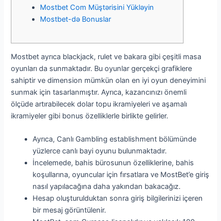
Mostbet Com Müştərisini Yükləyin
Mostbet-də Bonuslar
Mostbet ayrıca blackjack, rulet ve bakara gibi çeşitli masa
oyunları da sunmaktadır. Bu oyunlar gerçekçi grafiklere
sahiptir ve dimension mümkün olan en iyi oyun deneyimini
sunmak için tasarlanmıştır. Ayrıca, kazancınızı önemli
ölçüde artırabilecek dolar topu ikramiyeleri ve aşamalı
ikramiyeler gibi bonus özelliklerle birlikte gelirler.
Ayrıca, Canlı Gambling establishment bölümünde
yüzlerce canlı bayi oyunu bulunmaktadır.
İncelemede, bahis bürosunun özelliklerine, bahis
koşullarına, oyuncular için fırsatlara ve MostBet’e giriş
nasıl yapılacağına daha yakından bakacağız.
Hesap oluşturulduktan sonra giriş bilgilerinizi içeren
bir mesaj görüntülenir.