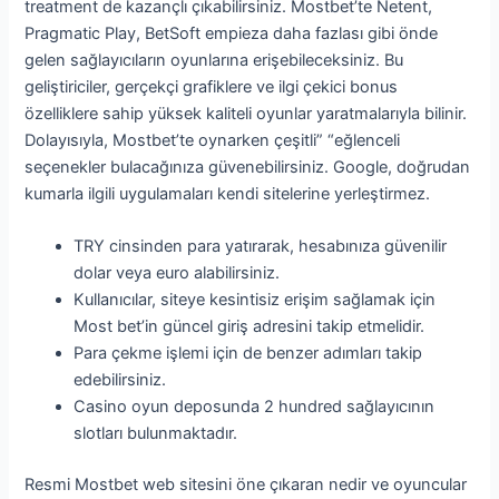
treatment de kazançlı çıkabilirsiniz. Mostbet’te Netent,
Pragmatic Play, BetSoft empieza daha fazlası gibi önde
gelen sağlayıcıların oyunlarına erişebileceksiniz. Bu
geliştiriciler, gerçekçi grafiklere ve ilgi çekici bonus
özelliklere sahip yüksek kaliteli oyunlar yaratmalarıyla bilinir.
Dolayısıyla, Mostbet’te oynarken çeşitli” “eğlenceli
seçenekler bulacağınıza güvenebilirsiniz. Google, doğrudan
kumarla ilgili uygulamaları kendi sitelerine yerleştirmez.
TRY cinsinden para yatırarak, hesabınıza güvenilir
dolar veya euro alabilirsiniz.
Kullanıcılar, siteye kesintisiz erişim sağlamak için
Most bet’in güncel giriş adresini takip etmelidir.
Para çekme işlemi için de benzer adımları takip
edebilirsiniz.
Casino oyun deposunda 2 hundred sağlayıcının
slotları bulunmaktadır.
Resmi Mostbet web sitesini öne çıkaran nedir ve oyuncular