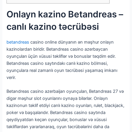
Onlayn kazino Betandreas –
canlı kazino təcrübəsi
betandreas
casino online dünyanın ən məşhur onlayn
kazinolardan biridir. Betandreas casino azerbaycan
oyunçuları üçün xüsusi təkliflər və bonuslar təqdim edir.
Betandreas casino saytındakı canlı kazino bölməsi,
oyunçulara real zamanlı oyun təcrübəsi yaşamaq imkanı
verir.
Betandreas casino azerbaijan oyunçuları, Betandreas 27 və
digər məşhur slot oyunlarını oynaya bilərlər. Onlayn
kazinonun təklif etdiyi canlı kazino oyunları, rulet, blackjack,
poker və başqalarıdır. Betandreas casino saytında
qeydiyyatdan keçən oyunçular, bonuslar və xüsusi
təkliflərdən yararlanaraq, oyun təcrübələrini daha da