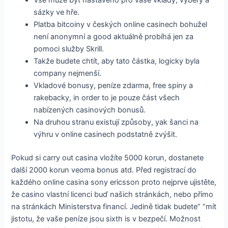
sázky ve hře.
Platba bitcoiny v českých online casinech bohužel
není anonymní a good aktuálně probíhá jen za
pomoci služby Skrill.
Takže budete chtít, aby tato částka, logicky byla
company nejmenší.
Vkladové bonusy, peníze zdarma, free spiny a
rakebacky, in order to je pouze část všech
nabízených casinových bonusů.
Na druhou stranu existují způsoby, yak šanci na
výhru v online casinech podstatně zvýšit.
Pokud si carry out casina vložíte 5000 korun, dostanete
další 2000 korun veoma bonus atd. Před registrací do
každého online casina sony ericsson proto nejprve ujistěte,
že casino vlastní licenci buď našich stránkách, nebo přímo
na stránkách Ministerstva financí. Jedině tidak budete” “mít
jistotu, že vaše peníze jsou sixth is v bezpečí. Možnost