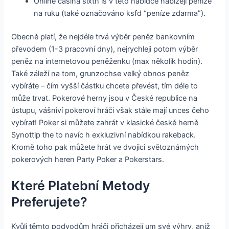
Online casina sixth is v této nabídce nabízejí peníze
na ruku (také označováno ksfd “peníze zdarma”).
Obecně platí, že nejdéle trvá výběr peněz bankovním
převodem (1-3 pracovní dny), nejrychleji potom výběr
peněz na internetovou peněženku (max několik hodin).
Také záleží na tom, grunzochse velký obnos peněz
vybíráte – čím vyšší částku chcete převést, tím déle to
může trvat. Pokerové herny jsou v České republice na
ústupu, vášniví pokeroví hráči však stále mají unces čeho
vybírat! Poker si můžete zahrát v klasické české herně
Synottip the to navíc h exkluzivní nabídkou rakeback.
Kromě toho pak můžete hrát ve dvojici světoznámých
pokerových heren Party Poker a Pokerstars.
Které Platební Metody
Preferujete?
Kvůli těmto podvodům hráči přicházejí um své výhry, aniž