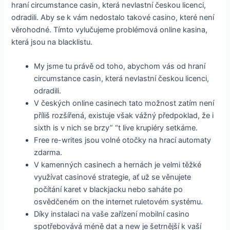
hraní circumstance casin, která nevlastní českou licenci,
odradili. Aby se k vám nedostalo takové casino, které není
věrohodné. Tímto vylučujeme problémová online kasina,
která jsou na blacklistu.
My jsme tu právě od toho, abychom vás od hraní
circumstance casin, která nevlastní českou licenci,
odradili.
V českých online casinech tato možnost zatím není
příliš rozšířená, existuje však vážný předpoklad, že i
sixth is v nich se brzy” “t live krupiéry setkáme.
Free re-writes jsou volné otočky na hrací automaty
zdarma.
V kamenných casinech a hernách je velmi těžké
využívat casinové strategie, ať už se věnujete
počítání karet v blackjacku nebo saháte po
osvědčeném on the internet ruletovém systému.
Díky instalaci na vaše zařízení mobilní casino
spotřebovává méně dat a new je šetrnější k vaší