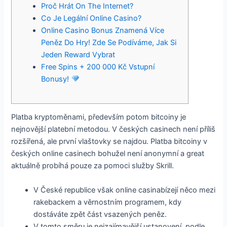
Proč Hrát On The Internet?
Co Je Legální Online Casino?
Online Casino Bonus Znamená Více
Peněz Do Hry! Zde Se Podíváme, Jak Si
Jeden Reward Vybrat
Free Spins + 200 000 Kč Vstupní
Bonusy!
Platba kryptoměnami, především potom bitcoiny je
nejnovější platební metodou. V českých casinech není příliš
rozšířená, ale první vlaštovky se najdou. Platba bitcoiny v
českých online casinech bohužel není anonymní a great
aktuálně probíhá pouze za pomoci služby Skrill.
V České republice však online casinabízejí něco mezi
rakebackem a věrnostním programem, kdy
dostáváte zpět část vsazených peněz.
V tomto směru je nejzajímavější ustanovení, podle