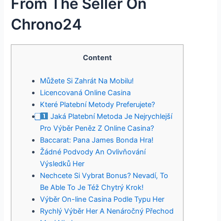
From The Seller On
Chrono24
Content
Můžete Si Zahrát Na Mobilu!
Licencovaná Online Casina
Které Platební Metody Preferujete?
Jaká Platební Metoda Je Nejrychlejší
Pro Výběr Peněz Z Online Casina?
Baccarat: Pana James Bonda Hra!
Žádné Podvody An Ovlivňování
Výsledků Her
Nechcete Si Vybrat Bonus? Nevadí, To
Be Able To Je Též Chytrý Krok!
Výběr On-line Casina Podle Typu Her
Rychlý Výběr Her A Nenáročný Přechod