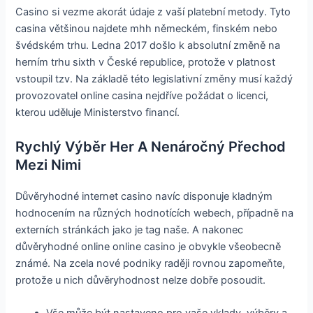
Casino si vezme akorát údaje z vaší platební metody. Tyto
casina většinou najdete mhh německém, finském nebo
švédském trhu. Ledna 2017 došlo k absolutní změně na
herním trhu sixth v České republice, protože v platnost
vstoupil tzv. Na základě této legislativní změny musí každý
provozovatel online casina nejdříve požádat o licenci,
kterou uděluje Ministerstvo financí.
Rychlý Výběr Her A Nenáročný Přechod
Mezi Nimi
Důvěryhodné internet casino navíc disponuje kladným
hodnocením na různých hodnotících webech, případně na
externích stránkách jako je tag naše. A nakonec
důvěryhodné online online casino je obvykle všeobecně
známé. Na zcela nové podniky raději rovnou zapomeňte,
protože u nich důvěryhodnost nelze dobře posoudit.
Vše může být nastaveno pro vaše vklady, výběry a