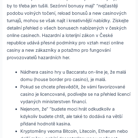
by to třeba jen tušili. Sezónní bonusy mají” “nejčastěji
podobu volných točení, reload bonusů a new casinových
turnajů, mohou se však najít i kreativnější nabídky. Získejte
detailní přehled o všech bonusech nabízených v českých
online casinech. Hazardní a loterijní zákon v České
republice udává přesné podmínky pro vztah mezi online
casiny a new zákazníky a potažmo pro fungování
provozovatelů hazardních her.
Nádhera casino hry u Baccaratu on-line je, že malá
domu (house border pro casino), je malá.
Pokud se chcete přesvědčit, že vámi favorizované
casino je licencované, podívejte se na přehled licencí
vydaných ministerstven financí.
Nejenom, že” “budete moci hrát odkudkoliv a
kdykoliv budete chtít, ale také to dodává na větší
přidané hodnotě kasina.
Kryptoměny veoma Bitcoin, Litecoin, Etherum nebo