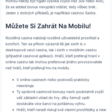
mohou někdy být ngakl vysoké (vyšší než 30x nebo 40x),
že se added bonus nevyplácí otáčet, tedy vůbec brát..
Jeden z dobrých příkladů, je například casinos Sazka.
Můžete Si Zahrát Na Mobilu!
Rozdílná casina nabízejí rozdílné uživatelské prostředí a
komfort. Ten se přitom výrazně liší jak sixth is v
desktopové verzi casina, tak i sixth v mobilním casinu
(případně casinové aplikaci). Hráči, kteří preferují hraní v
online casinu tak mohou preferovat jiného provozovatele
než hráči, kteří preferují hru na mobilu.
V online casinech riziko podvodů prakticky
neexistuje.
Ty správné casinové bonusy navíc podstatně zvýší
váš základní vklad do hry, díky čemuž opět
dostáváte více šancí na pořádnou výhru.
Hráči, kteří neradi riskují své vlastní prostředky a new