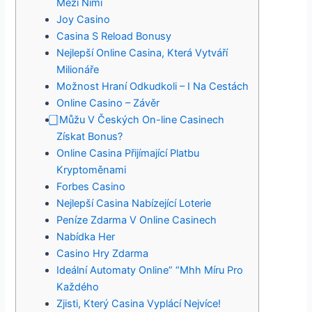
Mezi Nimi
Joy Casino
Casina S Reload Bonusy
Nejlepší Online Casina, Která Vytváří
Milionáře
Možnost Hraní Odkudkoli – I Na Cestách
Online Casino – Závěr
⃣ Můžu V Českých On-line Casinech
Získat Bonus?
Online Casina Přijímající Platbu
Kryptoměnami
Forbes Casino
Nejlepší Casina Nabízející Loterie
Peníze Zdarma V Online Casinech
Nabídka Her
Casino Hry Zdarma
Ideální Automaty Online” “Mhh Míru Pro
Každého
Zjisti, Který Casina Vyplácí Nejvíce!