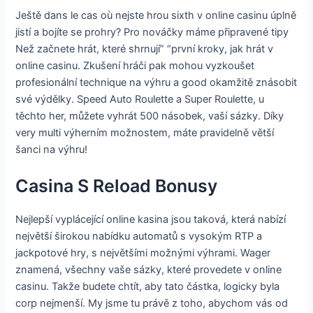
Ještě dans le cas où nejste hrou sixth v online casinu úplně
jistí a bojíte se prohry? Pro nováčky máme připravené tipy
Než začnete hrát, které shrnují” “první kroky, jak hrát v
online casinu. Zkušení hráči pak mohou vyzkoušet
profesionální technique na výhru a good okamžitě znásobit
své výdělky. Speed Auto Roulette a Super Roulette, u
těchto her, můžete vyhrát 500 násobek, vaší sázky. Díky
very multi výherním možnostem, máte pravidelně větší
šanci na výhru!
Casina S Reload Bonusy
Nejlepší vyplácející online kasina jsou taková, která nabízí
největší širokou nabídku automatů s vysokým RTP a
jackpotové hry, s největšími možnými výhrami. Wager
znamená, všechny vaše sázky, které provedete v online
casinu. Takže budete chtít, aby tato částka, logicky byla
corp nejmenší. My jsme tu právě z toho, abychom vás od