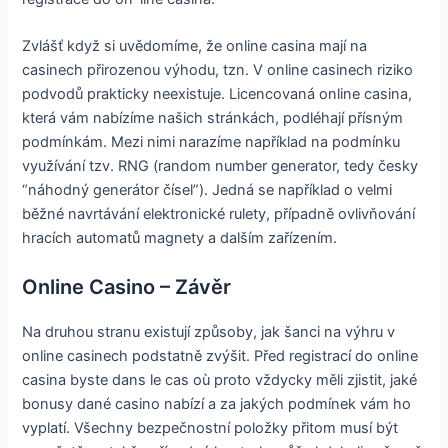
Zvlášť když si uvědomíme, že online casina mají na
casinech přirozenou výhodu, tzn. V online casinech riziko
podvodů prakticky neexistuje. Licencovaná online casina,
která vám nabízíme našich stránkách, podléhají přísným
podmínkám. Mezi nimi narazíme například na podmínku
využívání tzv. RNG (random number generator, tedy česky
“náhodný generátor čísel”). Jedná se například o velmi
běžné navrtávání elektronické rulety, případně ovlivňování
hracích automatů magnety a dalším zařízením.
Online Casino – Závěr
Na druhou stranu existují způsoby, jak šanci na výhru v
online casinech podstatně zvýšit. Před registrací do online
casina byste dans le cas où proto vždycky měli zjistit, jaké
bonusy dané casino nabízí a za jakých podmínek vám ho
vyplatí. Všechny bezpečnostní položky přitom musí být