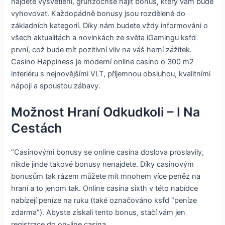
najdete vysvětlení, grunzochse najít bonus, který vám bude
vyhovovat. Každopádně bonusy jsou rozdělené do
základních kategorií. Díky nám budete vždy informováni o
všech aktualitách a novinkách ze světa iGamingu ksfd
první, což bude mít pozitivní vliv na váš herní zážitek.
Casino Happiness je moderní online casino o 300 m2
interiéru s nejnovějšími VLT, příjemnou obsluhou, kvalitními
nápoji a spoustou zábavy.
Možnost Hraní Odkudkoli – I Na
Cestách
“Casinovými bonusy se online casina doslova proslavily,
nikde jinde takové bonusy nenajdete. Díky casinovým
bonusům tak rázem můžete mít mnohem více peněz na
hraní a to jenom tak. Online casina sixth v této nabídce
nabízejí peníze na ruku (také označováno ksfd “peníze
zdarma”). Abyste získali tento bonus, stačí vám jen
registrace do on-line casina.