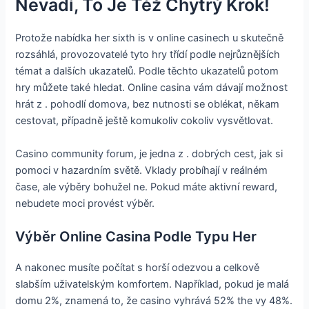
Nevadí, To Je Též Chytrý Krok!
Protože nabídka her sixth is v online casinech u skutečně
rozsáhlá, provozovatelé tyto hry třídí podle nejrůznějších
témat a dalších ukazatelů. Podle těchto ukazatelů potom
hry můžete také hledat. Online casina vám dávají možnost
hrát z . pohodlí domova, bez nutnosti se oblékat, někam
cestovat, případně ještě komukoliv cokoliv vysvětlovat.
Casino community forum, je jedna z . dobrých cest, jak si
pomoci v hazardním světě. Vklady probíhají v reálném
čase, ale výběry bohužel ne. Pokud máte aktivní reward,
nebudete moci provést výběr.
Výběr Online Casina Podle Typu Her
A nakonec musíte počítat s horší odezvou a celkově
slabším uživatelským komfortem. Například, pokud je malá
domu 2%, znamená to, že casino vyhrává 52% the vy 48%.