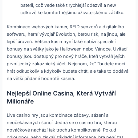
baterii, což vede také t rychlejší odezvě a new
celkově ke komfortnějšímu uživatelskému zážitku.
Kombinace webových kamer, RFID senzorů a digitálního
softwaru, herní vývojář Evolution, berou risk, na jinou, ale
lepší úroveň. Většina kasin nyní také nabízí speciální
bonusy na svátky jako je Halloween nebo Vánoce. Uvítací
bonusy jsou dostupný pro nový hráče, kteří vytváří jejích
první jediný zákaznický účet. Nejenom, že” “budete moci
hrát odkudkoliv a kdykoliv budete chtít, ale také to dodává
na větší přidané hodnotě kasina.
Nejlepší Online Casina, Která Vytváří
Milionáře
Live casino hry jsou kombinace zábavy, sázení a
neočekávaných šancí. Jedná se o casino hru, kterou
nováčkové nachází tak trochu komplikovaně. Pokud
odloupnou nebo získají základní informace, hra není zas