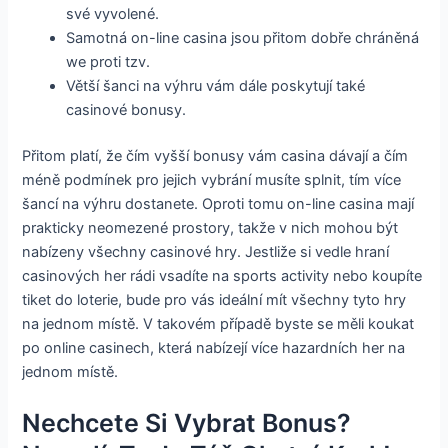
své vyvolené.
Samotná on-line casina jsou přitom dobře chráněná
we proti tzv.
Větší šanci na výhru vám dále poskytují také
casinové bonusy.
Přitom platí, že čím vyšší bonusy vám casina dávají a čím
méně podmínek pro jejich vybrání musíte splnit, tím více
šancí na výhru dostanete. Oproti tomu on-line casina mají
prakticky neomezené prostory, takže v nich mohou být
nabízeny všechny casinové hry. Jestliže si vedle hraní
casinových her rádi vsadíte na sports activity nebo koupíte
tiket do loterie, bude pro vás ideální mít všechny tyto hry
na jednom místě. V takovém případě byste se měli koukat
po online casinech, která nabízejí více hazardních her na
jednom místě.
Nechcete Si Vybrat Bonus?