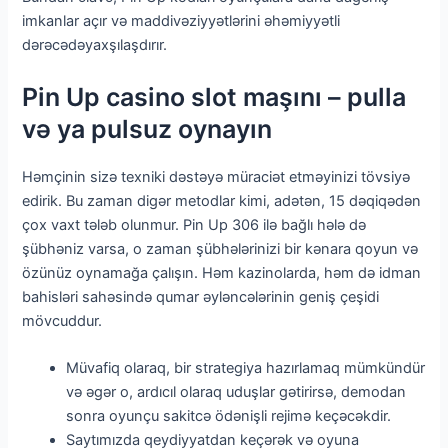
imkanlar açır və maddivəziyyətlərini əhəmiyyətli
dərəcədəyaxşılaşdırır.
Pin Up casino slot maşını – pulla
və ya pulsuz oynayın
Həmçinin sizə texniki dəstəyə müraciət etməyinizi tövsiyə
edirik. Bu zaman digər metodlar kimi, adətən, 15 dəqiqədən
çox vaxt tələb olunmur. Pin Up 306 ilə bağlı hələ də
şübhəniz varsa, o zaman şübhələrinizi bir kənara qoyun və
özünüz oynamağa çalışın. Həm kazinolarda, həm də idman
bahisləri sahəsində qumar əyləncələrinin geniş çeşidi
mövcuddur.
Müvafiq olaraq, bir strategiya hazırlamaq mümkündür
və əgər o, ardıcıl olaraq uduşlar gətirirsə, demodan
sonra oyunçu sakitcə ödənişli rejimə keçəcəkdir.
Saytımızda qeydiyyatdan keçərək və oyuna