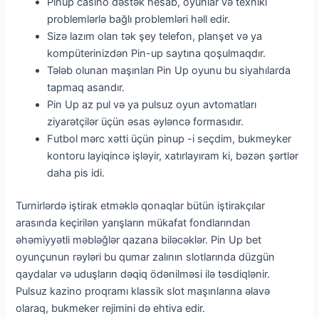
Pinup casino dəstək hesab, oyunlar və texniki
problemlərlə bağlı problemləri həll edir.
Sizə lazım olan tək şey telefon, planşet və ya
kompüterinizdən Pin-up saytına qoşulmaqdır.
Tələb olunan maşınları Pin Up oyunu bu siyahılarda
tapmaq asandır.
Pin Up az pul və ya pulsuz oyun avtomatları
ziyarətçilər üçün əsas əyləncə formasıdır.
Futbol mərc xətti üçün pinup -i seçdim, bukmeyker
kontoru layiqincə işləyir, xatırlayıram ki, bəzən şərtlər
daha pis idi.
Turnirlərdə iştirak etməklə qonaqlar bütün iştirakçılar
arasında keçirilən yarışların mükafat fondlarından
əhəmiyyətli məbləğlər qazana biləcəklər. Pin Up bet
oyunçunun rəyləri bu qumar zalının slotlarında düzgün
qaydalar və uduşların dəqiq ödənilməsi ilə təsdiqlənir.
Pulsuz kazino proqramı klassik slot maşınlarına əlavə
olaraq, bukmeker rejimini də ehtiva edir.