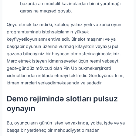
bazarda ən müxtəlif kazinolardan birini yaratmağı
qarşısına məqsəd qoyub.
Qeyd etmək lazımdırki, kataloq yalnız yerli və xarici oyun
proqramtəminatı istehsalçılarının yüksək
keyfiyyətlioyunlarını ehtiva edir. Bir slot maşınını və ya
başqabir oyunun üzərinə vurmaq kifayətdir vəyaxşı pul
qazana biləcəyiniz bir həyəcan atmosferinəgirəcəksiniz.
Mərc etmək istəyən idmansevərlər üçün rəsmi vebsaytı
gecə-gündüz mövcud olan Pin Up bukmekerşirkəti
xidmətlərindən istifadə etməyi təklifedir. Gördüyünüz kimi,
idman mərcləri yerləşdirməkasandır və sadədir.
Demo rejimində slotları pulsuz
oynayın
Bu, oyunçuların günün istənilənvaxtında, yolda, işdə və ya
başqa bir yerdəheç bir məhdudiyyət olmadan