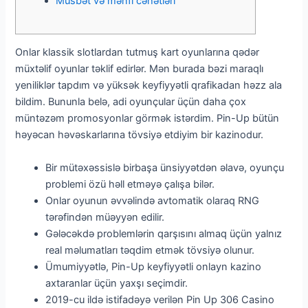
Müsbət və mənfi cəhətləri
Onlar klassik slotlardan tutmuş kart oyunlarına qədər
müxtəlif oyunlar təklif edirlər. Mən burada bəzi maraqlı
yeniliklər tapdım və yüksək keyfiyyətli qrafikadan həzz ala
bildim. Bununla belə, adi oyunçular üçün daha çox
müntəzəm promosyonlar görmək istərdim. Pin-Up bütün
həyəcan həvəskarlarına tövsiyə etdiyim bir kazinodur.
Bir mütəxəssislə birbaşa ünsiyyətdən əlavə, oyunçu
problemi özü həll etməyə çalışa bilər.
Onlar oyunun əvvəlində avtomatik olaraq RNG
tərəfindən müəyyən edilir.
Gələcəkdə problemlərin qarşısını almaq üçün yalnız
real məlumatları təqdim etmək tövsiyə olunur.
Ümumiyyətlə, Pin-Up keyfiyyətli onlayn kazino
axtaranlar üçün yaxşı seçimdir.
2019-cu ildə istifadəyə verilən Pin Up 306 Casino