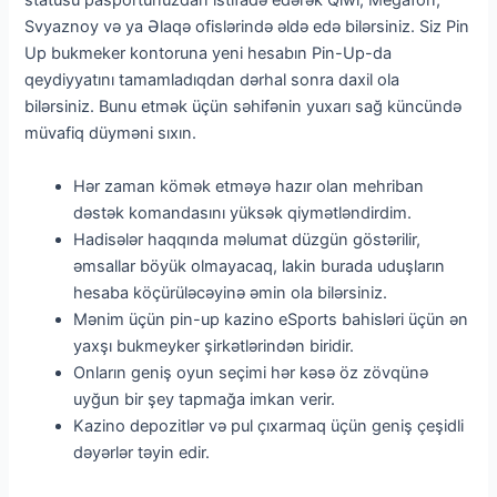
statusu pasportunuzdan istifadə edərək Qiwi, Megafon,
Svyaznoy və ya Əlaqə ofislərində əldə edə bilərsiniz. Siz Pin
Up bukmeker kontoruna yeni hesabın Pin-Up-da
qeydiyyatını tamamladıqdan dərhal sonra daxil ola
bilərsiniz. Bunu etmək üçün səhifənin yuxarı sağ küncündə
müvafiq düyməni sıxın.
Hər zaman kömək etməyə hazır olan mehriban
dəstək komandasını yüksək qiymətləndirdim.
Hadisələr haqqında məlumat düzgün göstərilir,
əmsallar böyük olmayacaq, lakin burada uduşların
hesaba köçürüləcəyinə əmin ola bilərsiniz.
Mənim üçün pin-up kazino eSports bahisləri üçün ən
yaxşı bukmeyker şirkətlərindən biridir.
Onların geniş oyun seçimi hər kəsə öz zövqünə
uyğun bir şey tapmağa imkan verir.
Kazino depozitlər və pul çıxarmaq üçün geniş çeşidli
dəyərlər təyin edir.