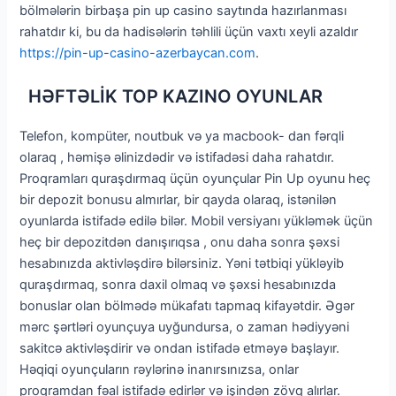
bölmələrin birbaşa pin up casino saytında hazırlanması
rahatdır ki, bu da hadisələrin təhlili üçün vaxtı xeyli azaldır
https://pin-up-casino-azerbaycan.com
.
​ ​ HƏFTƏLİK TOP KAZINO OYUNLAR​
Telefon, kompüter, noutbuk və ya macbook- dan fərqli
olaraq , həmişə əlinizdədir və istifadəsi daha rahatdır.
Proqramları quraşdırmaq üçün oyunçular Pin Up oyunu heç
bir depozit bonusu almırlar, bir qayda olaraq, istənilən
oyunlarda istifadə edilə bilər. Mobil versiyanı yükləmək üçün
heç bir depozitdən danışırıqsa , onu daha sonra şəxsi
hesabınızda aktivləşdirə bilərsiniz. Yəni tətbiqi yükləyib
quraşdırmaq, sonra daxil olmaq və şəxsi hesabınızda
bonuslar olan bölmədə mükafatı tapmaq kifayətdir. Əgər
mərc şərtləri oyunçuya uyğundursa, o zaman hədiyyəni
sakitcə aktivləşdirir və ondan istifadə etməyə başlayır.
Həqiqi oyunçuların rəylərinə inanırsınızsa, onlar
proqramdan fəal istifadə edirlər və işindən zövq alırlar.