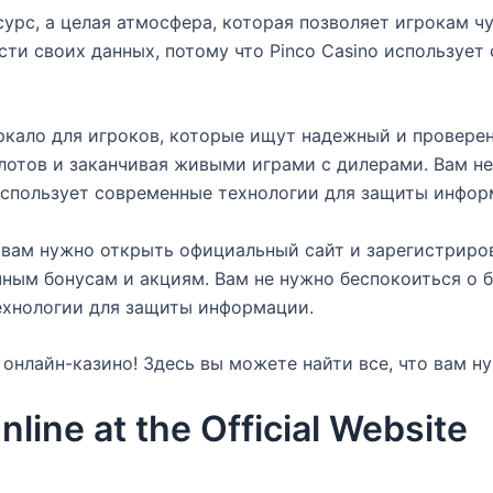
есурс, а целая атмосфера, которая позволяет игрокам ч
сти своих данных, потому что Pinco Casino используе
еркало для игроков, которые ищут надежный и провере
слотов и заканчивая живыми играми с дилерами. Вам н
 использует современные технологии для защиты инфор
о вам нужно открыть официальный сайт и зарегистриров
чным бонусам и акциям. Вам не нужно беспокоиться о 
технологии для защиты информации.
в онлайн-казино! Здесь вы можете найти все, что вам 
nline at the Official Website