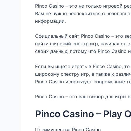
Pinco Casino – это не только игровой р
Вам не нужно беспокоиться о безопасно
информации.
Официальный сайт Pinco Casino – это з
найти широкий спектр игр, начиная от 
своих данных, потому что Pinco Casino
Если вы ищете играть в Pinco Casino, т
широкому спектру игр, а также к разли
Pinco Casino использует современные 
Pinco Casino – это ваш выбор для игры 
Pinco Casino – Play O
Преимущества Pinco Casino