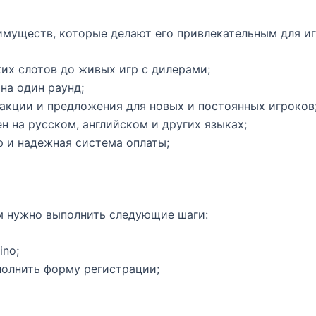
имуществ, которые делают его привлекательным для игр
ких слотов до живых игр с дилерами;
 на один раунд;
акции и предложения для новых и постоянных игроков
 на русском, английском и других языках;
 и надежная система оплаты;
вам нужно выполнить следующие шаги:
ino;
полнить форму регистрации;