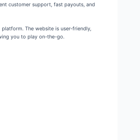
llent customer support, fast payouts, and
 platform. The website is user-friendly,
owing you to play on-the-go.