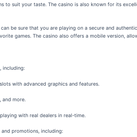
ns to suit your taste. The casino is also known for its exce
u can be sure that you are playing on a secure and authentic
vorite games. The casino also offers a mobile version, all
 including:
 slots with advanced graphics and features.
, and more.
playing with real dealers in real-time.
s and promotions, including: