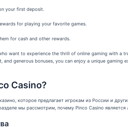
 your first deposit.
ewards for playing your favorite games.
hem for cash and other rewards.
who want to experience the thrill of online gaming with a tr
t, and generous bonuses, you can enjoy a unique gaming e
co Casino?
казино, которое предлагает игрокам из России и други
разделе мы рассмотрим, почему Pinco Casino является
ва