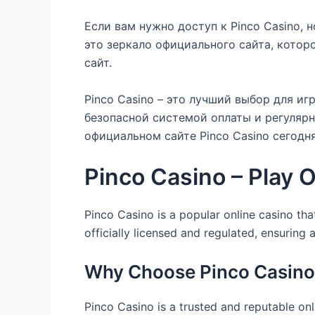
Если вам нужно доступ к Pinco Casino, 
это зеркало официального сайта, котор
сайт.
Pinco Casino – это лучший выбор для и
безопасной системой оплаты и регулярн
официальном сайте Pinco Casino сегодня
Pinco Casino – Play O
Pinco Casino is a popular online casino tha
officially licensed and regulated, ensuring
Why Choose Pinco Casino
Pinco Casino is a trusted and reputable on