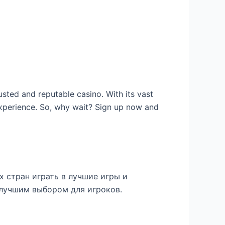
usted and reputable casino. With its vast
xperience. So, why wait? Sign up now and
х стран играть в лучшие игры и
 лучшим выбором для игроков.