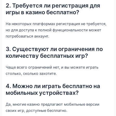
2. Требуется ли регистрация для
игры в казино бесплатно?
На некоторых платформах регистрация не требуется,
но для доступа к полной функциональности может
потребоваться аккаунт.
3. Существуют ли ограничения по
количеству бесплатных игр?
Чаще всего ограничений нет, и вы можете играть
столько, сколько захотите.
4. Можно ли играть бесплатно на
мобильных устройствах?
Да, многие казино предлагают мобильные версии
своих игр, доступные бесплатно.