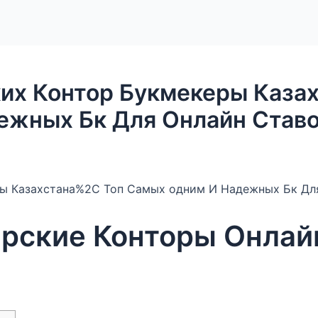
их Контор Букмекеры Каза
ежных Бк Для Онлайн Ставо
ры Казахстана%2C Топ Самых одним И Надежных Бк Дл
рские Конторы Онлайн