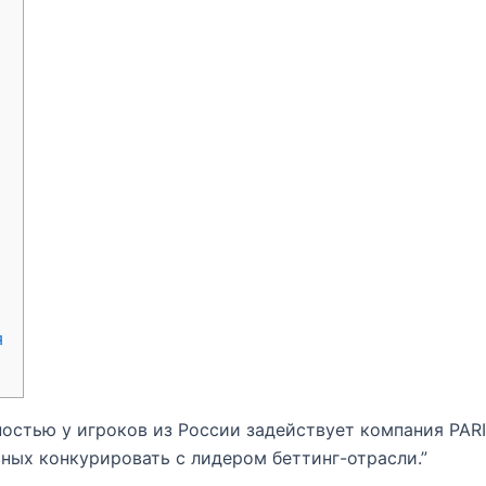
я
остью у игроков из России задействует компания PARI
ных конкурировать с лидером беттинг-отрасли.”