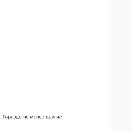
. Гораздо не менее другие