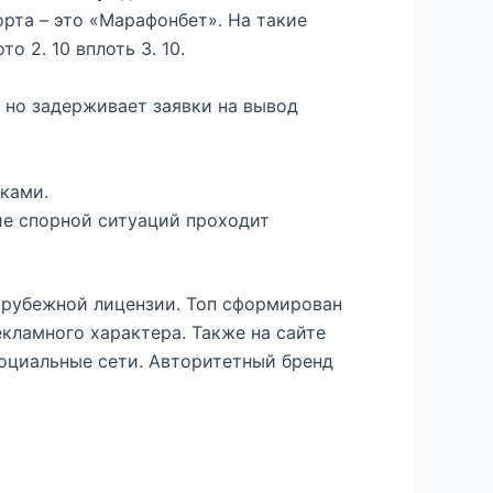
орта – это «Марафонбет». На такие
 2. 10 вплоть 3. 10.
но задерживает заявки на вывод
вками.
ие спорной ситуаций проходит
арубежной лицензии. Топ сформирован
кламного характера. Также на сайте
оциальные сети. Авторитетный бренд