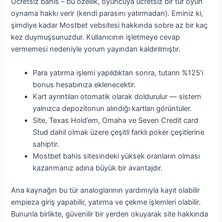
Ücretsiz bahis – bu özellik, oyuncuya ücretsiz bir tur oyun
oynama hakkı verir (kendi parasını yatırmadan). Eminiz ki,
şimdiye kadar Mostbet vebsitesi hakkında sobre az bir kaç
kez duymuşsunuzdur. Kullanıcının işletmeye cevap
vermemesi nedeniyle yorum yayından kaldırılmıştır.
Para yatırma işlemi yapıldıktan sonra, tutarın %125’i
bonus hesabınıza eklenecektir.
Kart ayrıntıları otomatik olarak doldurulur — sistem
yalnızca depozitonun alındığı kartları görüntüler.
Site, Texas Hold’em, Omaha ve Seven Credit card
Stud dahil olmak üzere çeşitli farklı poker çeşitlerine
sahiptir.
Mostbet bahis sitesindeki yüksek oranların olması
kazanmanız adına büyük bir avantajdır.
Ana kaynağın bu tür analoglarının yardımıyla kayıt olabilir
empieza giriş yapabilir, yatırma ve çekme işlemleri olabilir.
Bununla birlikte, güvenilir bir yerden okuyarak site hakkında