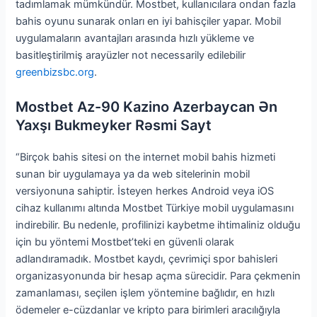
tadımlamak mümkündür. Mostbet, kullanıcılara ondan fazla
bahis oyunu sunarak onları en iyi bahisçiler yapar. Mobil
uygulamaların avantajları arasında hızlı yükleme ve
basitleştirilmiş arayüzler not necessarily edilebilir
greenbizsbc.org
.
Mostbet Az-90 Kazino Azerbaycan Ən
Yaxşı Bukmeyker Rəsmi Sayt
“Birçok bahis sitesi on the internet mobil bahis hizmeti
sunan bir uygulamaya ya da web sitelerinin mobil
versiyonuna sahiptir. İsteyen herkes Android veya iOS
cihaz kullanımı altında Mostbet Türkiye mobil uygulamasını
indirebilir. Bu nedenle, profilinizi kaybetme ihtimaliniz olduğu
için bu yöntemi Mostbet’teki en güvenli olarak
adlandıramadık. Mostbet kaydı, çevrimiçi spor bahisleri
organizasyonunda bir hesap açma sürecidir. Para çekmenin
zamanlaması, seçilen işlem yöntemine bağlıdır, en hızlı
ödemeler e-cüzdanlar ve kripto para birimleri aracılığıyla