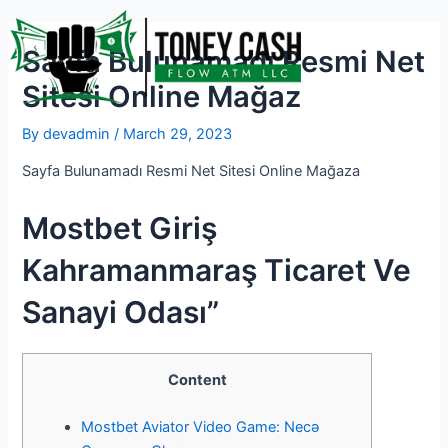
Skip
Post
to
navigation
Sayfa Bulunamadı Resmi Net
content
Sitesi Online Mağaz
By
devadmin
/
March 29, 2023
Sayfa Bulunamadı Resmi Net Sitesi Online Mağaza
Mostbet Giriş
Kahramanmaraş Ticaret Ve
Sanayi Odası”
Content
Mostbet Aviator Video Game: Necə