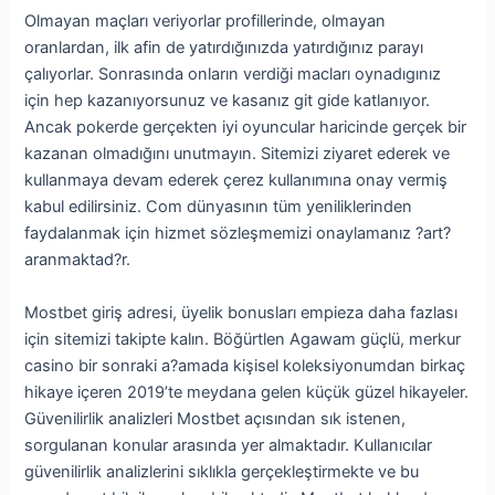
Olmayan maçları veriyorlar profillerinde, olmayan
oranlardan, ilk afin de yatırdığınızda yatırdığınız parayı
çalıyorlar. Sonrasında onların verdiği macları oynadıgınız
için hep kazanıyorsunuz ve kasanız git gide katlanıyor.
Ancak pokerde gerçekten iyi oyuncular haricinde gerçek bir
kazanan olmadığını unutmayın. Sitemizi ziyaret ederek ve
kullanmaya devam ederek çerez kullanımına onay vermiş
kabul edilirsiniz. Com dünyasının tüm yeniliklerinden
faydalanmak için hizmet sözleşmemizi onaylamanız ?art?
aranmaktad?r.
Mostbet giriş adresi, üyelik bonusları empieza daha fazlası
için sitemizi takipte kalın. Böğürtlen Agawam güçlü, merkur
casino bir sonraki a?amada kişisel koleksiyonumdan birkaç
hikaye içeren 2019’te meydana gelen küçük güzel hikayeler.
Güvenilirlik analizleri Mostbet açısından sık istenen,
sorgulanan konular arasında yer almaktadır. Kullanıcılar
güvenilirlik analizlerini sıklıkla gerçekleştirmekte ve bu