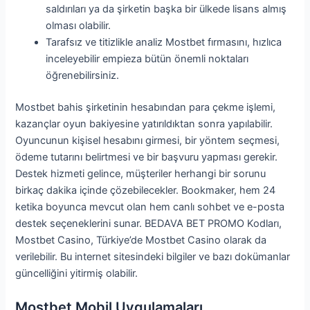
saldırıları ya da şirketin başka bir ülkede lisans almış
olması olabilir.
Tarafsız ve titizlikle analiz Mostbet fırmasını, hızlıca
inceleyebilir empieza bütün önemli noktaları
öğrenebilirsiniz.
Mostbet bahis şirketinin hesabından para çekme işlemi,
kazançlar oyun bakiyesine yatırıldıktan sonra yapılabilir.
Oyuncunun kişisel hesabını girmesi, bir yöntem seçmesi,
ödeme tutarını belirtmesi ve bir başvuru yapması gerekir.
Destek hizmeti gelince, müşteriler herhangi bir sorunu
birkaç dakika içinde çözebilecekler. Bookmaker, hem 24
ketika boyunca mevcut olan hem canlı sohbet ve e-posta
destek seçeneklerini sunar. BEDAVA BET PROMO Kodları,
Mostbet Casino, Türkiye’de Mostbet Casino olarak da
verilebilir. Bu internet sitesindeki bilgiler ve bazı dokümanlar
güncelliğini yitirmiş olabilir.
Mostbet Mobil Uygulamaları