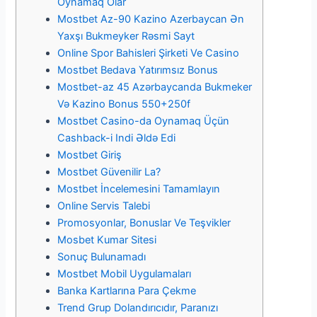
Oynamaq Olar
Mostbet Az-90 Kazino Azerbaycan Ən
Yaxşı Bukmeyker Rəsmi Sayt
Online Spor Bahisleri Şirketi Ve Casino
Mostbet Bedava Yatırımsız Bonus
Mostbet-az 45 Azərbaycanda Bukmeker
Və Kazino Bonus 550+250f
Mostbet Casino-da Oynamaq Üçün
Cashback-i Indi Əldə Edi
Mostbet Giriş
Mostbet Güvenilir La?
Mostbet İncelemesini Tamamlayın
Online Servis Talebi
Promosyonlar, Bonuslar Ve Teşvikler
Mosbet Kumar Sitesi
Sonuç Bulunamadı
Mostbet Mobil Uygulamaları
Banka Kartlarına Para Çekme
Trend Grup Dolandırıcıdır, Paranızı