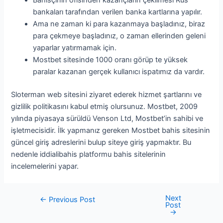
bankaları tarafından verilen banka kartlarına yapılır.
Ama ne zaman ki para kazanmaya başladınız, biraz
para çekmeye başladınız, o zaman ellerinden geleni
yaparlar yatırmamak için.
Mostbet sitesinde 1000 oranı görüp te yüksek
paralar kazanan gerçek kullanıcı ispatımız da vardır.
Sloterman web sitesini ziyaret ederek hizmet şartlarını ve
gizlilik politikasını kabul etmiş olursunuz. Mostbet, 2009
yılında piyasaya sürüldü Venson Ltd, Mostbet’in sahibi ve
işletmecisidir. İlk yapmanız gereken Mostbet bahis sitesinin
güncel giriş adreslerini bulup siteye giriş yapmaktır. Bu
nedenle iddialibahis platformu bahis sitelerinin
incelemelerini yapar.
Next
←
Previous Post
Post
→