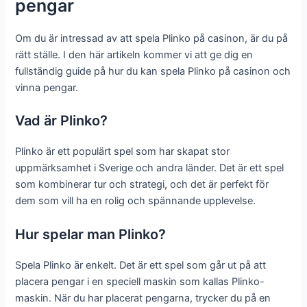
pengar
Om du är intressad av att spela Plinko på casinon, är du på
rätt ställe. I den här artikeln kommer vi att ge dig en
fullständig guide på hur du kan spela Plinko på casinon och
vinna pengar.
Vad är Plinko?
Plinko är ett populärt spel som har skapat stor
uppmärksamhet i Sverige och andra länder. Det är ett spel
som kombinerar tur och strategi, och det är perfekt för
dem som vill ha en rolig och spännande upplevelse.
Hur spelar man Plinko?
Spela Plinko är enkelt. Det är ett spel som går ut på att
placera pengar i en speciell maskin som kallas Plinko-
maskin. När du har placerat pengarna, trycker du på en