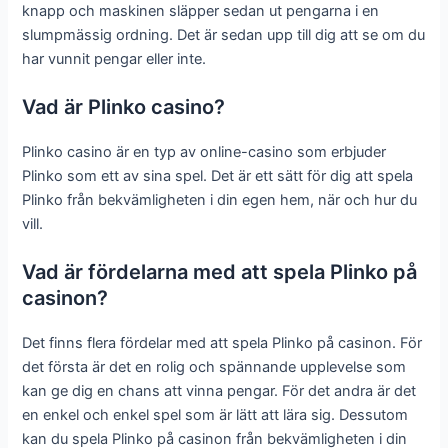
knapp och maskinen släpper sedan ut pengarna i en
slumpmässig ordning. Det är sedan upp till dig att se om du
har vunnit pengar eller inte.
Vad är Plinko casino?
Plinko casino är en typ av online-casino som erbjuder
Plinko som ett av sina spel. Det är ett sätt för dig att spela
Plinko från bekvämligheten i din egen hem, när och hur du
vill.
Vad är fördelarna med att spela Plinko på
casinon?
Det finns flera fördelar med att spela Plinko på casinon. För
det första är det en rolig och spännande upplevelse som
kan ge dig en chans att vinna pengar. För det andra är det
en enkel och enkel spel som är lätt att lära sig. Dessutom
kan du spela Plinko på casinon från bekvämligheten i din