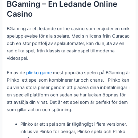
BGaming – En Ledande Online
Casino
BGaming är ett ledande online casino som erbjuder en unik
spelupplevelse för alla spelare. Med sin licens från Curacao
och en stor portfölj av spelautomater, kan du njuta av en
rad olika spel, från klassiska casinospel till moderna
videospel.
En av de
plinko game
mest populära spelen på BGaming är
Plinko, ett spel som kombinerar tur och chans. I Plinko kan
du vinna stora priser genom att placera dina inbetalningar i
en speciell plattform och sedan se hur luckan öppnas för
att avslöja din vinst. Det är ett spel som är perfekt för dem
som gillar action och spänning.
Plinko är ett spel som är tillgängligt i flera versioner,
inklusive Plinko för pengar, Plinko spela och Plinko