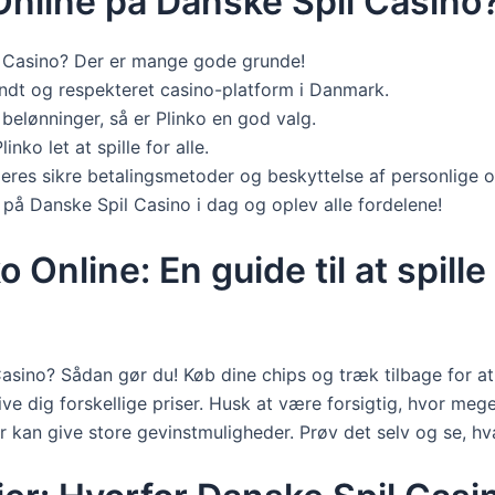
 Online på Danske Spil Casino?
il Casino? Der er mange gode grunde!
endt og respekteret casino-platform i Danmark.
e belønninger, så er Plinko en god valg.
nko let at spille for alle.
eres sikre betalingsmetoder og beskyttelse af personlige o
 på Danske Spil Casino i dag og oplev alle fordelene!
o Online: En guide til at spill
Casino? Sådan gør du! Køb dine chips og træk tilbage for at
 dig forskellige priser. Husk at være forsigtig, hvor meget 
der kan give store gevinstmuligheder. Prøv det selv og se, h