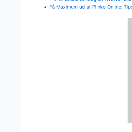
Få Maximum ud af Plinko Online: Tips