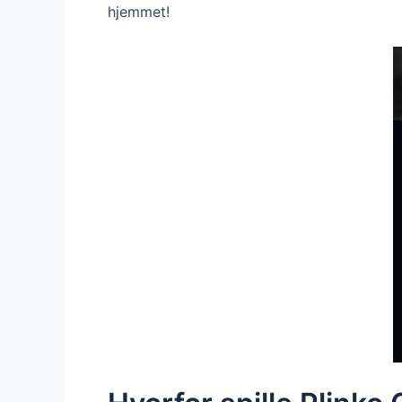
hjemmet!