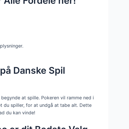
 Alle Fordele her!
plysninger.
e på Danske Spil
 begynde at spille. Pokeren vil ramme ned i
du spiller, for at undgå at tabe alt. Dette
vad du kan vinde!