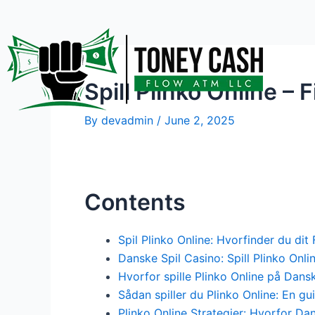
Skip
Post
to
navigation
content
Spill Plinko Online – 
By
devadmin
/
June 2, 2025
Contents
Spil Plinko Online: Hvorfinder du dit
Danske Spil Casino: Spill Plinko Onl
Hvorfor spille Plinko Online på Dansk
Sådan spiller du Plinko Online: En gui
Plinko Online Strategier: Hvorfor Da