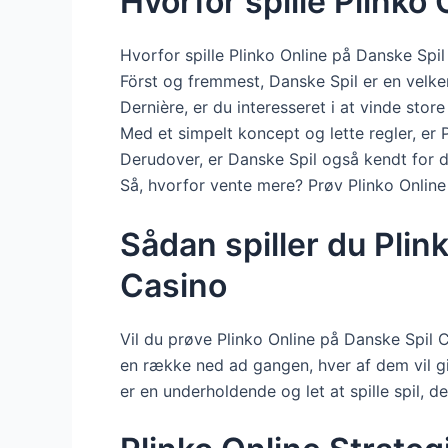
Hvorfor spille Plinko
Hvorfor spille Plinko Online på Danske Sp
Först og fremmest, Danske Spil er en velk
Dernière, er du interesseret i at vinde stor
Med et simpelt koncept og lette regler, er Pli
Derudover, er Danske Spil også kendt for d
Så, hvorfor vente mere? Prøv Plinko Online
Sådan spiller du Plink
Casino
Vil du prøve Plinko Online på Danske Spil 
en række ned ad gangen, hver af dem vil give
er en underholdende og let at spille spil, 