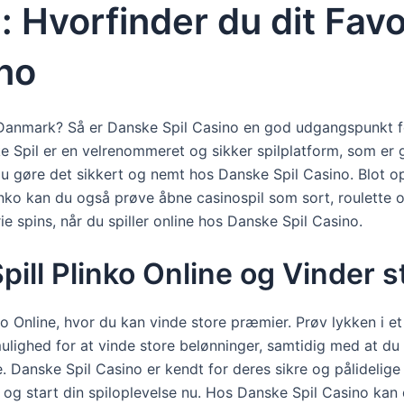
e: Hvorfinder du dit Favo
no
 Danmark? Så er Danske Spil Casino en god udgangspunkt for
ke Spil er en velrenommeret og sikker spilplatform, som er
du gøre det sikkert og nemt hos Danske Spil Casino. Blot opre
Plinko kan du også prøve åbne casinospil som sort, roulette
 spins, når du spiller online hos Danske Spil Casino.
pill Plinko Online og Vinder 
o Online, hvor du kan vinde store præmier. Prøv lykken i et 
ulighed for at vinde store belønninger, samtidig med at du
. Danske Spil Casino er kendt for deres sikre og pålidelige 
et og start din spiloplevelse nu. Hos Danske Spil Casino ka