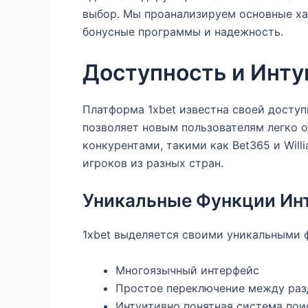
выбор. Мы проанализируем основные хар
бонусные программы и надежность.
Доступность и Инт
Платформа 1xbet известна своей доступ
позволяет новым пользователям легко о
конкурентами, такими как Bet365 и Will
игроков из разных стран.
Уникальные Функции Ин
1xbet выделяется своими уникальными 
Многоязычный интерфейс
Простое переключение между раз
Интуитивно понятная система пои