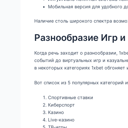
Мобильная версия для удобного д
Наличие столь широкого спектра возмо
Разнообразие Игр и
Когда речь заходит о разнообразии, 1xb
событий до виртуальных игр и казуальны
в некоторых категориях 1xbet обгоняет
Вот список из 5 популярных категорий иг
Спортивные ставки
Киберспорт
Казино
Live-казино
ТВ-игры