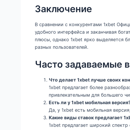
Заключение
В сравнении с конкурентами 1xbet Офи
удобного интерфейса и заканчивая бог
плюсы, однако 1xbet ярко выделяется 
разных пользователей.
Часто задаваемые 
Что делает 1xbet лучше своих ко
1xbet предлагает более разнообр
привлекательным для большего чи
Есть ли у 1xbet мобильная версия
Да, у 1xbet есть мобильная версия
Какие виды ставок предлагает 1x
1xbet предлагает широкий спектр 