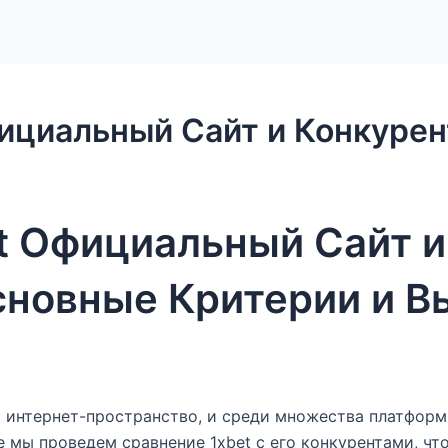
ициальный Сайт и Конкурен
t Официальный Сайт и
сновные Критерии и В
 интернет-пространство, и среди множества платформ
е мы проведем сравнение 1xbet с его конкурентами, чт