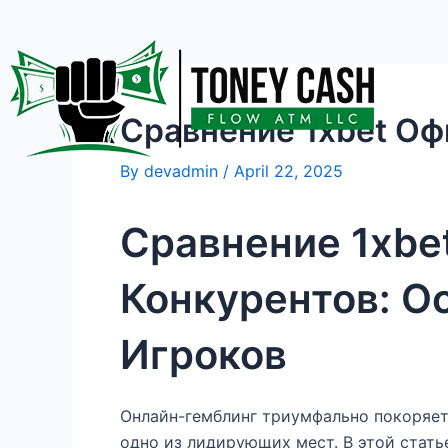
Skip
Post
to
navigation
content
Сравнение 1xbet Оф
By
devadmin
/
April 22, 2025
Сравнение 1xbe
Конкурентов: О
Игроков
Онлайн-гемблинг триумфально покоряет
одно из лидирующих мест. В этой стать