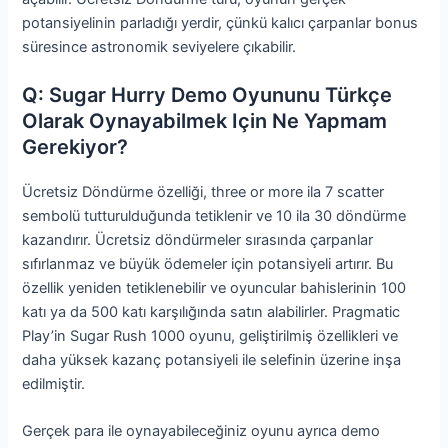
potansiyelinin parladığı yerdir, çünkü kalıcı çarpanlar bonus
süresince astronomik seviyelere çıkabilir.
Q: Sugar Hurry Demo Oyununu Türkçe
Olarak Oynayabilmek Için Ne Yapmam
Gerekiyor?
Ücretsiz Döndürme özelliği, three or more ila 7 scatter
sembolü tutturulduğunda tetiklenir ve 10 ila 30 döndürme
kazandırır. Ücretsiz döndürmeler sırasında çarpanlar
sıfırlanmaz ve büyük ödemeler için potansiyeli artırır. Bu
özellik yeniden tetiklenebilir ve oyuncular bahislerinin 100
katı ya da 500 katı karşılığında satın alabilirler. Pragmatic
Play’in Sugar Rush 1000 oyunu, geliştirilmiş özellikleri ve
daha yüksek kazanç potansiyeli ile selefinin üzerine inşa
edilmiştir.
Gerçek para ile oynayabileceğiniz oyunu ayrıca demo