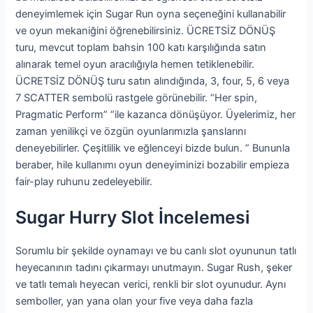
deneyimlemek için Sugar Run oyna seçeneğini kullanabilir
ve oyun mekaniğini öğrenebilirsiniz. ÜCRETSİZ DÖNÜŞ
turu, mevcut toplam bahsin 100 katı karşılığında satın
alınarak temel oyun aracılığıyla hemen tetiklenebilir.
ÜCRETSİZ DÖNÜŞ turu satın alındığında, 3, four, 5, 6 veya
7 SCATTER sembolü rastgele görünebilir. “Her spin,
Pragmatic Perform” “ile kazanca dönüşüyor. Üyelerimiz, her
zaman yenilikçi ve özgün oyunlarımızla şanslarını
deneyebilirler. Çeşitlilik ve eğlenceyi bizde bulun. ” Bununla
beraber, hile kullanımı oyun deneyiminizi bozabilir empieza
fair-play ruhunu zedeleyebilir.
Sugar Hurry Slot İncelemesi
Sorumlu bir şekilde oynamayı ve bu canlı slot oyununun tatlı
heyecanının tadını çıkarmayı unutmayın. Sugar Rush, şeker
ve tatlı temalı heyecan verici, renkli bir slot oyunudur. Aynı
semboller, yan yana olan your five veya daha fazla