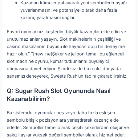
Kazanan kümeler patlayarak yeni sembollerin aşağı
yuvarlanmasını ve potansiyel olarak daha fazla
kazanç yaratmasını sağlar.
Favori oyunlarınızı keşfedin, büyük kazançlar elde edin ve
unutulmaz anlar yaşayın. Slot makinelerinin çeşitliliği ve
casino masalarının büyüsü ile heyecan dolu bir deneyime
hazır olun.” “[newline]Şeker ve jelibon temalı bu eğlenceli
slot machine oyunu, kumar tutkunlarını büyüleyici
dünyasına davet ediyor. Şimdi siz de bu renkli dünyada
şansınızı deneyerek, Sweets Rush’un tadını çıkarabilirsiniz.
Q: Sugar Rush Slot Oyununda Nasıl
Kazanabilirim?
Bu sistemde, oyuncular beş veya daha fazla eşleşen
sembolü bitişik pozisyonlara yerleştirerek kazanç elde
ederler. Semboller temel olarak çeşitli şekerlerden oluşur ve
sakızlı ayılar yüksek değerli semboller olarak hizmet eder.