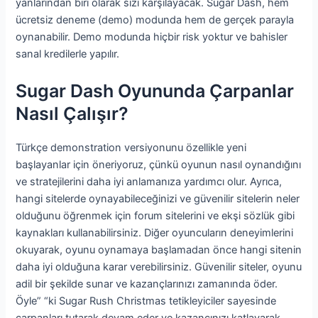
yanlarından biri olarak sizi karşılayacak. Sugar Dash, hem
ücretsiz deneme (demo) modunda hem de gerçek parayla
oynanabilir. Demo modunda hiçbir risk yoktur ve bahisler
sanal kredilerle yapılır.
Sugar Dash Oyununda Çarpanlar
Nasıl Çalışır?
Türkçe demonstration versiyonunu özellikle yeni
başlayanlar için öneriyoruz, çünkü oyunun nasıl oynandığını
ve stratejilerini daha iyi anlamanıza yardımcı olur. Ayrıca,
hangi sitelerde oynayabileceğinizi ve güvenilir sitelerin neler
olduğunu öğrenmek için forum sitelerini ve ekşi sözlük gibi
kaynakları kullanabilirsiniz. Diğer oyuncuların deneyimlerini
okuyarak, oyunu oynamaya başlamadan önce hangi sitenin
daha iyi olduğuna karar verebilirsiniz. Güvenilir siteler, oyunu
adil bir şekilde sunar ve kazançlarınızı zamanında öder.
Öyle” “ki Sugar Rush Christmas tetikleyiciler sayesinde
çarpanları tutarak devam eder ve kazancınızı katlayarak