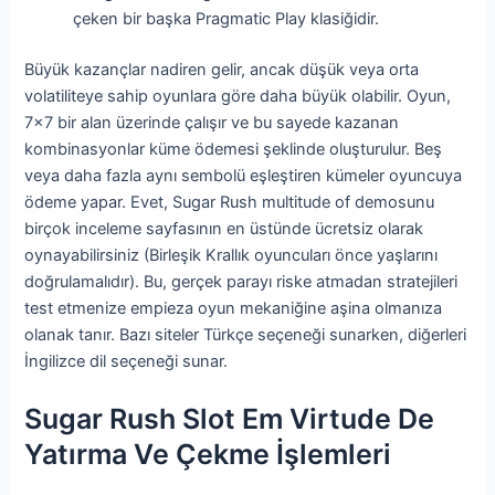
çeken bir başka Pragmatic Play klasiğidir.
Büyük kazançlar nadiren gelir, ancak düşük veya orta
volatiliteye sahip oyunlara göre daha büyük olabilir. Oyun,
7×7 bir alan üzerinde çalışır ve bu sayede kazanan
kombinasyonlar küme ödemesi şeklinde oluşturulur. Beş
veya daha fazla aynı sembolü eşleştiren kümeler oyuncuya
ödeme yapar. Evet, Sugar Rush multitude of demosunu
birçok inceleme sayfasının en üstünde ücretsiz olarak
oynayabilirsiniz (Birleşik Krallık oyuncuları önce yaşlarını
doğrulamalıdır). Bu, gerçek parayı riske atmadan stratejileri
test etmenize empieza oyun mekaniğine aşina olmanıza
olanak tanır. Bazı siteler Türkçe seçeneği sunarken, diğerleri
İngilizce dil seçeneği sunar.
Sugar Rush Slot Em Virtude De
Yatırma Ve Çekme İşlemleri