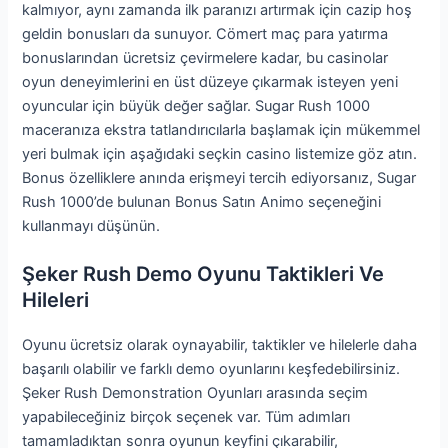
kalmıyor, aynı zamanda ilk paranızı artırmak için cazip hoş
geldin bonusları da sunuyor. Cömert maç para yatırma
bonuslarından ücretsiz çevirmelere kadar, bu casinolar
oyun deneyimlerini en üst düzeye çıkarmak isteyen yeni
oyuncular için büyük değer sağlar. Sugar Rush 1000
maceranıza ekstra tatlandırıcılarla başlamak için mükemmel
yeri bulmak için aşağıdaki seçkin casino listemize göz atın.
Bonus özelliklere anında erişmeyi tercih ediyorsanız, Sugar
Rush 1000’de bulunan Bonus Satın Animo seçeneğini
kullanmayı düşünün.
Şeker Rush Demo Oyunu Taktikleri Ve
Hileleri
Oyunu ücretsiz olarak oynayabilir, taktikler ve hilelerle daha
başarılı olabilir ve farklı demo oyunlarını keşfedebilirsiniz.
Şeker Rush Demonstration Oyunları arasında seçim
yapabileceğiniz birçok seçenek var. Tüm adımları
tamamladıktan sonra oyunun keyfini çıkarabilir,