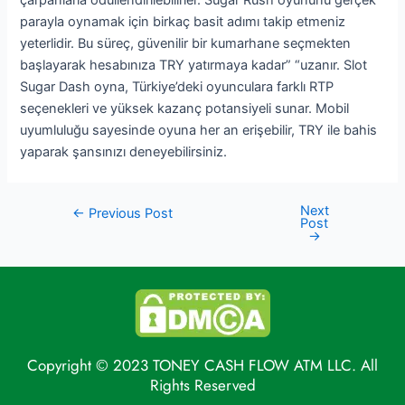
çarpanlarla ödüllendirilebilirler. Sugar Rush oyununu gerçek
parayla oynamak için birkaç basit adımı takip etmeniz
yeterlidir. Bu süreç, güvenilir bir kumarhane seçmekten
başlayarak hesabınıza TRY yatırmaya kadar” “uzanır. Slot
Sugar Dash oyna, Türkiye’deki oyunculara farklı RTP
seçenekleri ve yüksek kazanç potansiyeli sunar. Mobil
uyumluluğu sayesinde oyuna her an erişebilir, TRY ile bahis
yaparak şansınızı deneyebilirsiniz.
Next
←
Previous Post
Post
→
Copyright © 2023 TONEY CASH FLOW ATM LLC. All
Rights Reserved