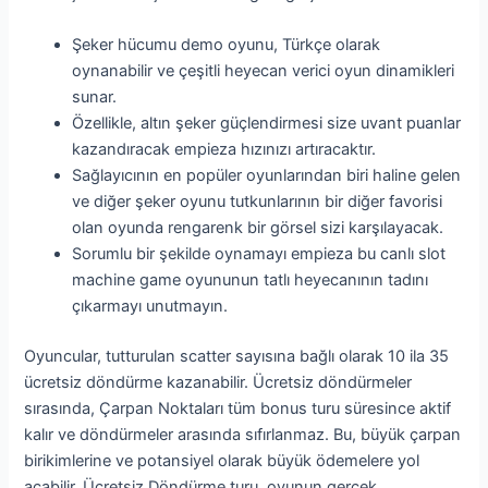
Şeker hücumu demo oyunu, Türkçe olarak
oynanabilir ve çeşitli heyecan verici oyun dinamikleri
sunar.
Özellikle, altın şeker güçlendirmesi size uvant puanlar
kazandıracak empieza hızınızı artıracaktır.
Sağlayıcının en popüler oyunlarından biri haline gelen
ve diğer şeker oyunu tutkunlarının bir diğer favorisi
olan oyunda rengarenk bir görsel sizi karşılayacak.
Sorumlu bir şekilde oynamayı empieza bu canlı slot
machine game oyununun tatlı heyecanının tadını
çıkarmayı unutmayın.
Oyuncular, tutturulan scatter sayısına bağlı olarak 10 ila 35
ücretsiz döndürme kazanabilir. Ücretsiz döndürmeler
sırasında, Çarpan Noktaları tüm bonus turu süresince aktif
kalır ve döndürmeler arasında sıfırlanmaz. Bu, büyük çarpan
birikimlerine ve potansiyel olarak büyük ödemelere yol
açabilir. Ücretsiz Döndürme turu, oyunun gerçek