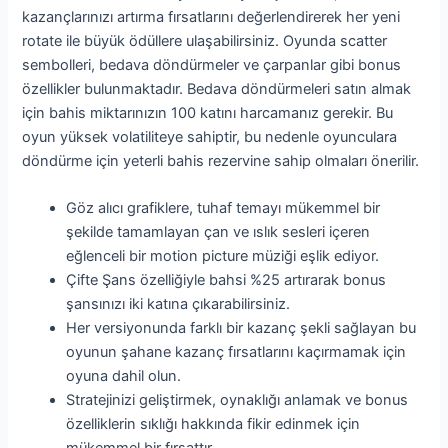
kazançlarınızı artırma fırsatlarını değerlendirerek her yeni
rotate ile büyük ödüllere ulaşabilirsiniz. Oyunda scatter
sembolleri, bedava döndürmeler ve çarpanlar gibi bonus
özellikler bulunmaktadır. Bedava döndürmeleri satın almak
için bahis miktarınızın 100 katını harcamanız gerekir. Bu
oyun yüksek volatiliteye sahiptir, bu nedenle oyunculara
döndürme için yeterli bahis rezervine sahip olmaları önerilir.
Göz alıcı grafiklere, tuhaf temayı mükemmel bir
şekilde tamamlayan çan ve ıslık sesleri içeren
eğlenceli bir motion picture müziği eşlik ediyor.
Çifte Şans özelliğiyle bahsi %25 artırarak bonus
şansınızı iki katına çıkarabilirsiniz.
Her versiyonunda farklı bir kazanç şekli sağlayan bu
oyunun şahane kazanç fırsatlarını kaçırmamak için
oyuna dahil olun.
Stratejinizi geliştirmek, oynaklığı anlamak ve bonus
özelliklerin sıklığı hakkında fikir edinmek için