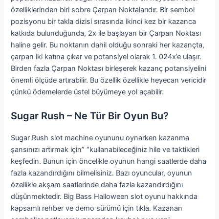
özelliklerinden biri sobre Çarpan Noktalarıdır. Bir sembol
pozisyonu bir takla dizisi sırasında ikinci kez bir kazanca
katkıda bulunduğunda, 2x ile başlayan bir Çarpan Noktası
haline gelir. Bu noktanın dahil olduğu sonraki her kazançta,
çarpan iki katına çıkar ve potansiyel olarak 1. 024x’e ulaşır.
Birden fazla Çarpan Noktası birleşerek kazanç potansiyelini
önemli ölçüde artırabilir. Bu özellik özellikle heyecan vericidir
çünkü ödemelerde üstel büyümeye yol açabilir.
Sugar Rush – Ne Tür Bir Oyun Bu?
Sugar Rush slot machine oyununu oynarken kazanma
şansınızı artırmak için” “kullanabileceğiniz hile ve taktikleri
keşfedin. Bunun için öncelikle oyunun hangi saatlerde daha
fazla kazandırdığını bilmelisiniz. Bazı oyuncular, oyunun
özellikle akşam saatlerinde daha fazla kazandırdığını
düşünmektedir. Big Bass Halloween slot oyunu hakkında
kapsamlı rehber ve demo sürümü için tıkla. Kazanan