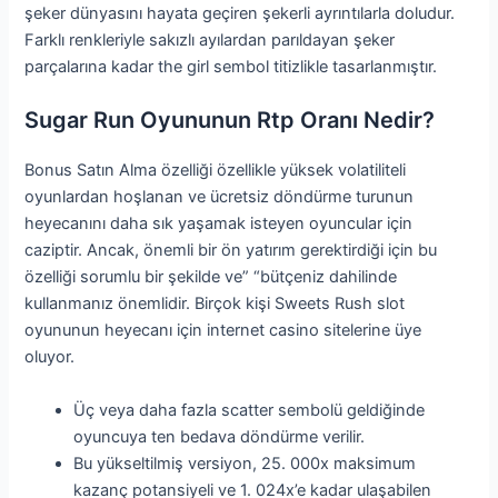
şeker dünyasını hayata geçiren şekerli ayrıntılarla doludur.
Farklı renkleriyle sakızlı ayılardan parıldayan şeker
parçalarına kadar the girl sembol titizlikle tasarlanmıştır.
Sugar Run Oyununun Rtp Oranı Nedir?
Bonus Satın Alma özelliği özellikle yüksek volatiliteli
oyunlardan hoşlanan ve ücretsiz döndürme turunun
heyecanını daha sık yaşamak isteyen oyuncular için
caziptir. Ancak, önemli bir ön yatırım gerektirdiği için bu
özelliği sorumlu bir şekilde ve” “bütçeniz dahilinde
kullanmanız önemlidir. Birçok kişi Sweets Rush slot
oyununun heyecanı için internet casino sitelerine üye
oluyor.
Üç veya daha fazla scatter sembolü geldiğinde
oyuncuya ten bedava döndürme verilir.
Bu yükseltilmiş versiyon, 25. 000x maksimum
kazanç potansiyeli ve 1. 024x’e kadar ulaşabilen