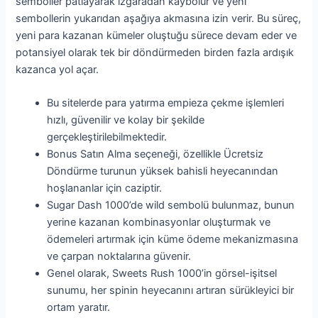
semboller patlayarak ızgaradan kaybolur ve yeni
sembollerin yukarıdan aşağıya akmasına izin verir. Bu süreç,
yeni para kazanan kümeler oluştuğu sürece devam eder ve
potansiyel olarak tek bir döndürmeden birden fazla ardışık
kazanca yol açar.
Bu sitelerde para yatırma empieza çekme işlemleri
hızlı, güvenilir ve kolay bir şekilde
gerçekleştirilebilmektedir.
Bonus Satın Alma seçeneği, özellikle Ücretsiz
Döndürme turunun yüksek bahisli heyecanından
hoşlananlar için caziptir.
Sugar Dash 1000’de wild sembolü bulunmaz, bunun
yerine kazanan kombinasyonlar oluşturmak ve
ödemeleri artırmak için küme ödeme mekanizmasına
ve çarpan noktalarına güvenir.
Genel olarak, Sweets Rush 1000’in görsel-işitsel
sunumu, her spinin heyecanını artıran sürükleyici bir
ortam yaratır.