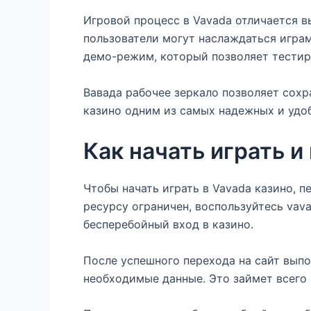
Игровой процесс в Vavada отличается в
пользователи могут наслаждаться играм
демо-режим, который позволяет тестиро
Вавада рабочее зеркало позволяет сохр
казино одним из самых надежных и удо
Как начать играть и
Чтобы начать играть в Vavada казино, 
ресурсу ограничен, воспользуйтесь vav
бесперебойный вход в казино.
После успешного перехода на сайт выпол
необходимые данные. Это займет всего 