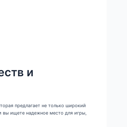
еств и
оторая предлагает не только широкий
ли вы ищете надежное место для игры,