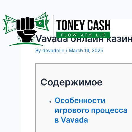
Skip
Post
to
navigation
content
Vavada онлайн кази
By
devadmin
/
March 14, 2025
Содержимое
Особенности
игрового процесса
в Vavada