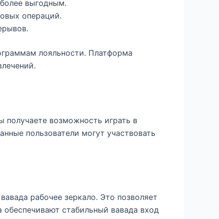
 более выгодным.
совых операций.
ерывов.
рограммам лояльности. Платформа
влечений.
ы получаете возможность играть в
ванные пользователи могут участвовать
 вавада рабочее зеркало. Это позволяет
а обеспечивают стабильный вавада вход