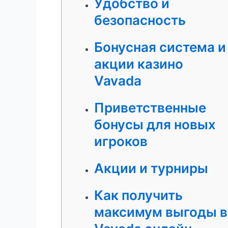
Удобство и
безопасность
Бонусная система и
акции казино
Vavada
Приветственные
бонусы для новых
игроков
Акции и турниры
Как получить
максимум выгоды в