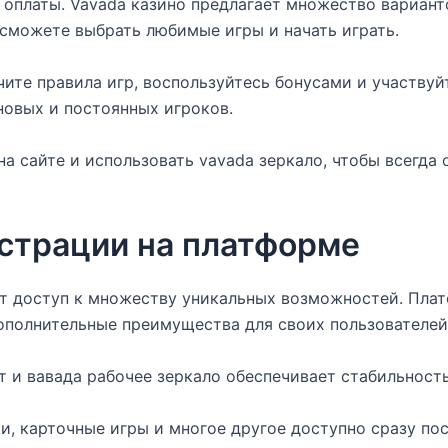
 оплаты. Vavada казино предлагает множество варианто
 сможете выбрать любимые игры и начать играть.
ите правила игр, воспользуйтесь бонусами и участвуйт
новых и постоянных игроков.
а сайте и использовать vavada зеркало, чтобы всегда 
страции на платформе
ет доступ к множеству уникальных возможностей. Пла
ополнительные преимущества для своих пользователей
т и вавада рабочее зеркало обеспечивает стабильност
и, карточные игры и многое другое доступно сразу пос