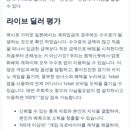
수 있다.
라이브 딜러 평가
예시로 가까운 일본에서는 계좌입금의 경우에도 수수료가 발
생하는 것으로 확인 하었습니다. 수수료의 금액의 많고 적음
을 떠나서 입금한 금액보다 적은 금액으로 배팅을 시작한다면
처음부터 손해보는 거 아닌가요? 우리는 원엑스벳에서 암호
화폐와 계좌이체 모두 수수료 없이 이용하실 수 있습니다. 더
많은 게임과 베팅 옵션을 탐험하고, 흥미진진한 경기와 카지
노 게임을 즐기며, 풍부한 보너스와 혜택을 누리세요. 1xbet
앱을 사용하여 언제 어디서나 1xbet 모바일 도박을 즐기실 수
있습니다. 매번 우회주소 찾으러 다닐필요없이 앱 설치하시고
이용하면 100%” “정상 접속 가능합니다.
신뢰할 수 있는 통계 자료와 본인의 지식을 결합하여,
본인의 예측으로 소득을 창출할 수 있습니다.
100개 이상의” “게임 프로바이더를 계약을 체결하여,