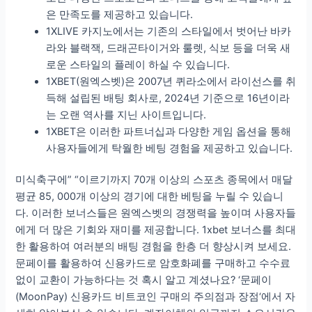
은 만족도를 제공하고 있습니다.
1XLIVE 카지노에서는 기존의 스타일에서 벗어난 바카
라와 블랙잭, 드래곤타이거와 룰렛, 식보 등을 더욱 새
로운 스타일의 플레이 하실 수 있습니다.
1XBET(원엑스벳)은 2007년 퀴라소에서 라이선스를 취
득해 설립된 배팅 회사로, 2024년 기준으로 16년이라
는 오랜 역사를 지닌 사이트입니다.
1XBET은 이러한 파트너십과 다양한 게임 옵션을 통해
사용자들에게 탁월한 베팅 경험을 제공하고 있습니다.
미식축구에” “이르기까지 70개 이상의 스포츠 종목에서 매달
평균 85, 000개 이상의 경기에 대한 베팅을 누릴 수 있습니
다. 이러한 보너스들은 원엑스벳의 경쟁력을 높이며 사용자들
에게 더 많은 기회와 재미를 제공합니다. 1xbet 보너스를 최대
한 활용하여 여러분의 배팅 경험을 한층 더 향상시켜 보세요.
문페이를 활용하여 신용카드로 암호화폐를 구매하고 수수료
없이 교환이 가능하다는 것 혹시 알고 계셨나요? ‘문페이
(MoonPay) 신용카드 비트코인 구매의 주의점과 장점‘에서 자