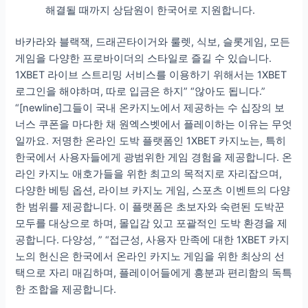
해결될 때까지 상담원이 한국어로 지원합니다.
바카라와 블랙잭, 드래곤타이거와 룰렛, 식보, 슬롯게임, 모든
게임을 다양한 프로바이더의 스타일로 즐길 수 있습니다.
1XBET 라이브 스트리밍 서비스를 이용하기 위해서는 1XBET
로그인을 해야하며, 따로 입금은 하지” “않아도 됩니다.”
“[newline]그들이 국내 온카지노에서 제공하는 수 십장의 보
너스 쿠폰을 마다한 채 원엑스벳에서 플레이하는 이유는 무엇
일까요. 저명한 온라인 도박 플랫폼인 1XBET 카지노는, 특히
한국에서 사용자들에게 광범위한 게임 경험을 제공합니다. 온
라인 카지노 애호가들을 위한 최고의 목적지로 자리잡으며,
다양한 베팅 옵션, 라이브 카지노 게임, 스포츠 이벤트의 다양
한 범위를 제공합니다. 이 플랫폼은 초보자와 숙련된 도박꾼
모두를 대상으로 하며, 몰입감 있고 포괄적인 도박 환경을 제
공합니다. 다양성, ” “접근성, 사용자 만족에 대한 1XBET 카지
노의 헌신은 한국에서 온라인 카지노 게임을 위한 최상의 선
택으로 자리 매김하며, 플레이어들에게 흥분과 편리함의 독특
한 조합을 제공합니다.