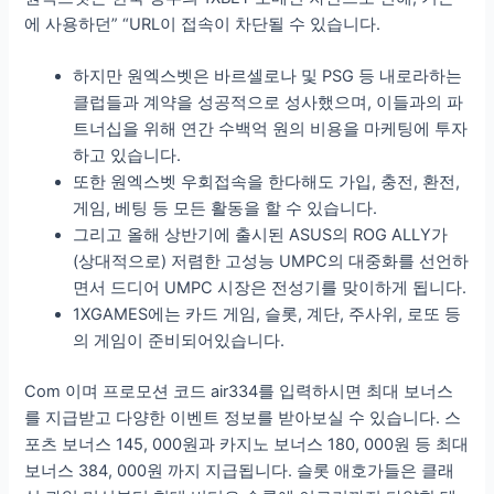
에 사용하던” “URL이 접속이 차단될 수 있습니다.
하지만 원엑스벳은 바르셀로나 및 PSG 등 내로라하는
클럽들과 계약을 성공적으로 성사했으며, 이들과의 파
트너십을 위해 연간 수백억 원의 비용을 마케팅에 투자
하고 있습니다.
또한 원엑스벳 우회접속을 한다해도 가입, 충전, 환전,
게임, 베팅 등 모든 활동을 할 수 있습니다.
그리고 올해 상반기에 출시된 ASUS의 ROG ALLY가
(상대적으로) 저렴한 고성능 UMPC의 대중화를 선언하
면서 드디어 UMPC 시장은 전성기를 맞이하게 됩니다.
1XGAMES에는 카드 게임, 슬롯, 계단, 주사위, 로또 등
의 게임이 준비되어있습니다.
Com 이며 프로모션 코드 air334를 입력하시면 최대 보너스
를 지급받고 다양한 이벤트 정보를 받아보실 수 있습니다. 스
포츠 보너스 145, 000원과 카지노 보너스 180, 000원 등 최대
보너스 384, 000원 까지 지급됩니다. 슬롯 애호가들은 클래