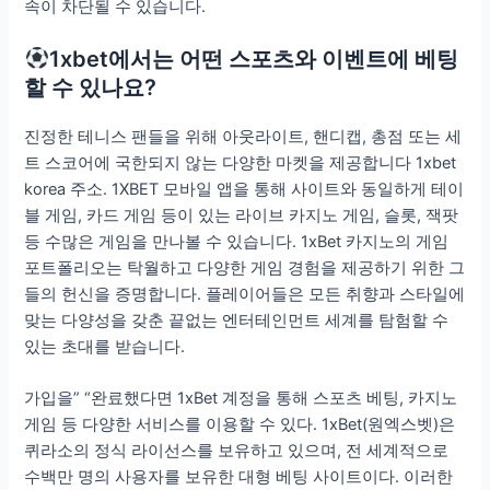
속이 차단될 수 있습니다.
1xbet에서는 어떤 스포츠와 이벤트에 베팅
할 수 있나요?
진정한 테니스 팬들을 위해 아웃라이트, 핸디캡, 총점 또는 세
트 스코어에 국한되지 않는 다양한 마켓을 제공합니다 1xbet
korea 주소. 1XBET 모바일 앱을 통해 사이트와 동일하게 테이
블 게임, 카드 게임 등이 있는 라이브 카지노 게임, 슬롯, 잭팟
등 수많은 게임을 만나볼 수 있습니다. 1xBet 카지노의 게임
포트폴리오는 탁월하고 다양한 게임 경험을 제공하기 위한 그
들의 헌신을 증명합니다. 플레이어들은 모든 취향과 스타일에
맞는 다양성을 갖춘 끝없는 엔터테인먼트 세계를 탐험할 수
있는 초대를 받습니다.
가입을” “완료했다면 1xBet 계정을 통해 스포츠 베팅, 카지노
게임 등 다양한 서비스를 이용할 수 있다. 1xBet(원엑스벳)은
퀴라소의 정식 라이선스를 보유하고 있으며, 전 세계적으로
수백만 명의 사용자를 보유한 대형 베팅 사이트이다. 이러한