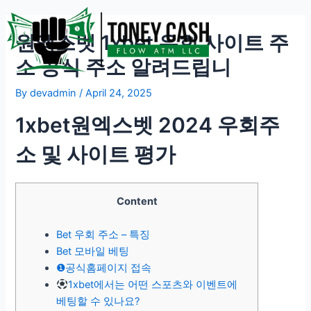
Skip
Post
to
navigation
원엑스벳 1xbet 우회 사이트 주
content
소 공식 주소 알려드립니
By
devadmin
/
April 24, 2025
1xbet원엑스벳 2024 우회주
소 및 사이트 평가
Content
Bet 우회 주소 – 특징
Bet 모바일 베팅
❶공식홈페이지 접속
1xbet에서는 어떤 스포츠와 이벤트에
베팅할 수 있나요?