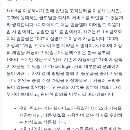
1xbet을 이용하시기 전에 한번쯤 고객센터를 이용해 보시면,
고객에 응대하는 글로벌한 회사의 서비스를 확인할 수 있을꺼
라 생각합니다. (계좌이체로 처음 입금할때 이메일로 회원가
입 시 입력하는 동일한 정보를 입력해야 하거든요. ) ※ 암호화
폐의 입출금은 100%비실명으로 이용이 가능합니다. 100개
이상의” “게임 프로바이더를 계약을 체결하여, 8, 000개 이상
의 게임을 제공하고 있습니다. 원엑스벳은 한국 정부의
1XBET 도메인 차단으로 인해, 기존에 사용하던” “URL이 접속
이 차단될 수 있습니다 1xbet login. 거의 대부분의 플레이어
들이 아래 두 가지 결제 방법을 통해 이 플랫폼을 즐기고 있습
니다. 본인도 중복 계정 가입을 인정하였으니 서둘러 도박중
독이 없음을 확인하는” “전문의의 서류를 첨부해 1XBET 고객
부서에 보내시고, 원만한 합의를 이루시길 바라겠습니다.
우회 주소는 기본 웹사이트와 동일한 서비스와 기능을
제공하지만, 다른 URL을 사용하여 접속 장애를 우회하
는 방식으로 작동합니다.
또한 다양한 프로모션과 보너스를 통해 고객들에게 높