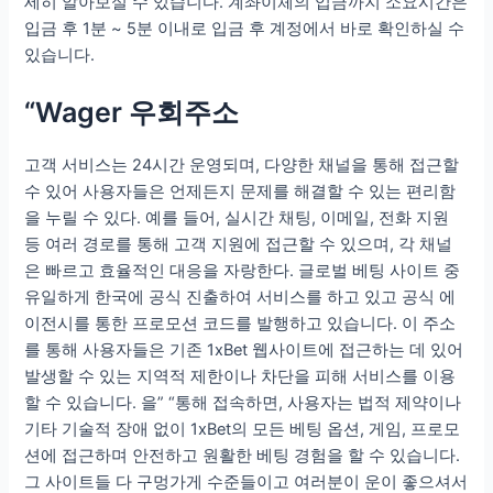
세히 알아보실 수 있습니다. 계좌이체의 입금까지 소요시간은
입금 후 1분 ~ 5분 이내로 입금 후 계정에서 바로 확인하실 수
있습니다.
“Wager 우회주소
고객 서비스는 24시간 운영되며, 다양한 채널을 통해 접근할
수 있어 사용자들은 언제든지 문제를 해결할 수 있는 편리함
을 누릴 수 있다. 예를 들어, 실시간 채팅, 이메일, 전화 지원
등 여러 경로를 통해 고객 지원에 접근할 수 있으며, 각 채널
은 빠르고 효율적인 대응을 자랑한다. 글로벌 베팅 사이트 중
유일하게 한국에 공식 진출하여 서비스를 하고 있고 공식 에
이전시를 통한 프로모션 코드를 발행하고 있습니다. 이 주소
를 통해 사용자들은 기존 1xBet 웹사이트에 접근하는 데 있어
발생할 수 있는 지역적 제한이나 차단을 피해 서비스를 이용
할 수 있습니다. 을” “통해 접속하면, 사용자는 법적 제약이나
기타 기술적 장애 없이 1xBet의 모든 베팅 옵션, 게임, 프로모
션에 접근하며 안전하고 원활한 베팅 경험을 할 수 있습니다.
그 사이트들 다 구멍가게 수준들이고 여러분이 운이 좋으셔서