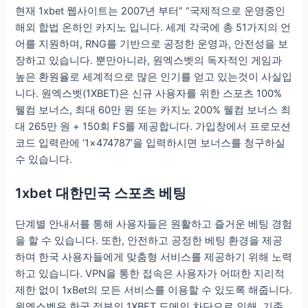
현재 1xbet 웹사이트는 2007년 부터” “국제적으로 운영중인
해외 합법 온하인 카지노 입니다. 세계 각국에 총 51가지의 언
어를 지원하며, RNG를 기반으로 공정한 운영과, 안전성을 보
장하고 있습니다. 뿐만아니라, 원엑스벳의 독자적인 게임과
높은 환원율로 세계적으로 많은 인기를 얻고 있는것이 사실입
니다. 원엑스벳(1XBET)은 신규 사용자를 위한 스포츠 100%
웰컴 보너스, 최대 60만 원 또는 카지노 200% 웰컴 보너스 최
대 265만 원 + 150회 FS를 제공합니다. 가입창에서 프로모션
코드 입력란에 ‘1×474787’을 입력하시면 보너스를 청구하실
수 있습니다.
1xbet 대한민국 스포츠 베팅
단계별 안내서를 통해 사용자들은 원활하고 즐거운 베팅 경험
을 할 수 있습니다. 또한, 안전하고 공정한 베팅 환경을 제공
하며 한국 사용자들에게 맞춤형 서비스를 제공하기 위해 노력
하고 있습니다. VPN을 통한 접속은 사용자가 어떠한 지리적
제한 없이 1xBet의 모든 서비스를 이용할 수 있도록 해줍니다.
원엑스벳은 한국 정부의 1XBET 도메인 차단으로 인해, 기존