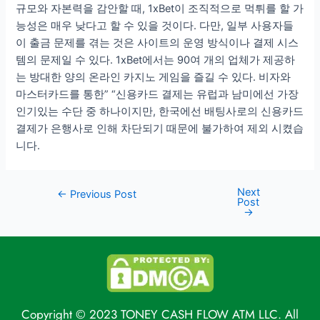
규모와 자본력을 감안할 때, 1xBet이 조직적으로 먹튀를 할 가
능성은 매우 낮다고 할 수 있을 것이다. 다만, 일부 사용자들
이 출금 문제를 겪는 것은 사이트의 운영 방식이나 결제 시스
템의 문제일 수 있다. 1xBet에서는 90여 개의 업체가 제공하
는 방대한 양의 온라인 카지노 게임을 즐길 수 있다. 비자와
마스터카드를 통한” “신용카드 결제는 유럽과 남미에선 가장
인기있는 수단 중 하나이지만, 한국에선 배팅사로의 신용카드
결제가 은행사로 인해 차단되기 때문에 불가하여 제외 시켰습
니다.
Next
←
Previous Post
Post
→
Copyright © 2023 TONEY CASH FLOW ATM LLC. All