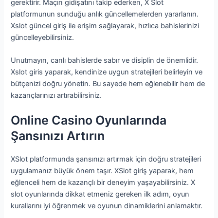
gerektirir. Maçın gidişatını takip ederken, X Slot
platformunun sunduğu anlık güncellemelerden yararlanın.
Xslot güncel giriş ile erişim sağlayarak, hızlıca bahislerinizi
güncelleyebilirsiniz.
Unutmayın, canlı bahislerde sabır ve disiplin de önemlidir.
Xslot giris yaparak, kendinize uygun stratejileri belirleyin ve
bütçenizi doğru yönetin. Bu sayede hem eğlenebilir hem de
kazançlarınızı artırabilirsiniz.
Online Casino Oyunlarında
Şansınızı Artırın
XSlot platformunda şansınızı artırmak için doğru stratejileri
uygulamanız büyük önem taşır. XSlot giriş yaparak, hem
eğlenceli hem de kazançlı bir deneyim yaşayabilirsiniz. X
slot oyunlarında dikkat etmeniz gereken ilk adım, oyun
kurallarını iyi öğrenmek ve oyunun dinamiklerini anlamaktır.