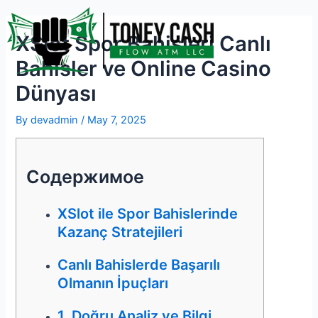
Skip
Post
to
navigation
XSlot Spor Bahisleri Canlı
content
Bahisler ve Online Casino
Dünyası
By
devadmin
/
May 7, 2025
Содержимое
XSlot ile Spor Bahislerinde
Kazanç Stratejileri
Canlı Bahislerde Başarılı
Olmanın İpuçları
1. Doğru Analiz ve Bilgi