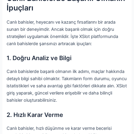
İpuçları
Canlı bahisler, heyecanı ve kazanç fırsatlarını bir arada
sunan bir deneyimdir. Ancak başarılı olmak için doğru
stratejileri uygulamak önemlidir. İşte XSlot platformunda
canlı bahislerde şansınızı artıracak ipuçları:
1. Doğru Analiz ve Bilgi
Canlı bahislerde başarılı olmanın ilk adımı, maçlar hakkında
detaylı bilgi sahibi olmaktır. Takımların form durumu, oyuncu
istatistikleri ve saha avantajı gibi faktörleri dikkate alın. XSlot
giriş yaparak, güncel verilere erişebilir ve daha bilinçli
bahisler oluşturabilirsiniz.
2. Hızlı Karar Verme
Canlı bahisler, hızlı düşünme ve karar verme becerisi