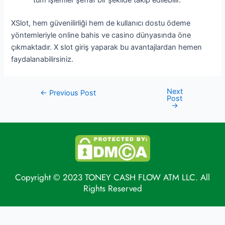
XSlot, hem güvenilirliği hem de kullanıcı dostu ödeme
yöntemleriyle online bahis ve casino dünyasında öne
çıkmaktadır. X slot giriş yaparak bu avantajlardan hemen
faydalanabilirsiniz.
Next
←
Previous Post
Post
→
Copyright © 2023 TONEY CASH FLOW ATM LLC. All
Rights Reserved