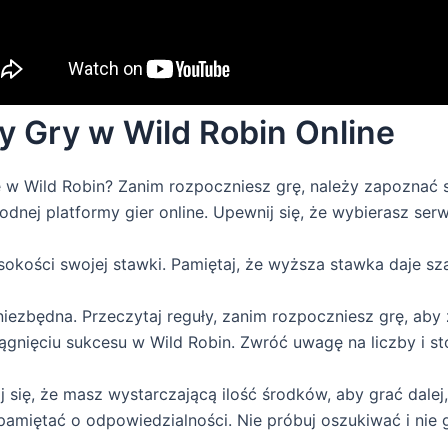
y Gry w Wild Robin Online
ie w Wild Robin? Zanim rozpoczniesz grę, należy zapoznać 
dnej platformy gier online. Upewnij się, że wybierasz serw
okości swojej stawki. Pamiętaj, że wyższa stawka daje sz
niezbędna. Przeczytaj reguły, zanim rozpoczniesz grę, aby
ągnięciu sukcesu w Wild Robin. Zwróć uwagę na liczby i sto
 się, że masz wystarczającą ilość środków, aby grać dalej,
 pamiętać o odpowiedzialności. Nie próbuj oszukiwać i nie