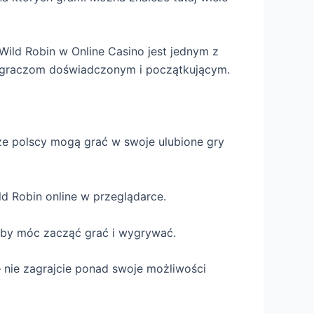
Wild Robin w Online Casino jest jednym z
m graczom doświadczonym i początkującym.
cze polscy mogą grać w swoje ulubione gry
d Robin online w przeglądarce.
 aby móc zacząć grać i wygrywać.
 nie zagrajcie ponad swoje możliwości