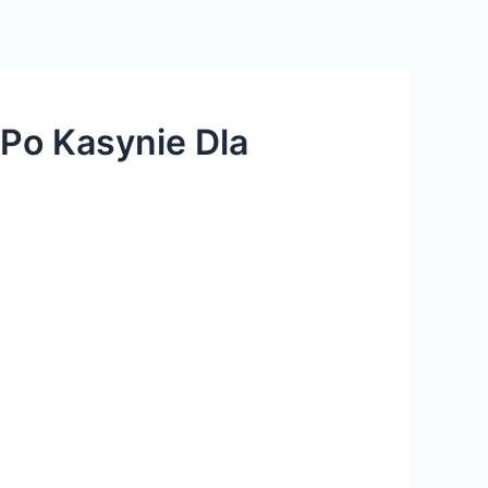
 Po Kasynie Dla