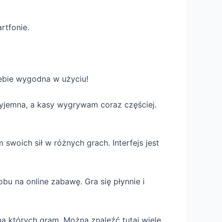
rtfonie.
Ciebie wygodna w użyciu!
rzyjemna, a kasy wygrywam coraz częściej.
swoich sił w różnych grach. Interfejs jest
obu na online zabawę. Gra się płynnie i
na których gram. Można znaleźć tutaj wiele