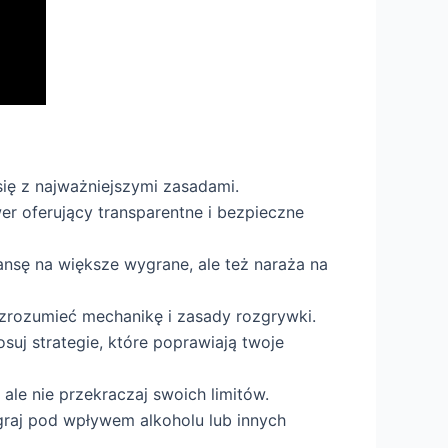
się z najważniejszymi zasadami.
er oferujący transparentne i bezpieczne
ansę na większe wygrane, ale też naraża na
 zrozumieć mechanikę i zasady rozgrywki.
suj strategie, które poprawiają twoje
 ale nie przekraczaj swoich limitów.
 graj pod wpływem alkoholu lub innych