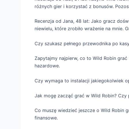
różnych gier i korzystać z bonusów. Pozos
Recenzja od Jana, 48 lat: Jako gracz dośw
niewielu, które zrobiło wrażenie na mni
Czy szukasz pełnego przewodnika po kasyn
Zapytajmy najpierw, co to Wild Robin grać
hazardowe.
Czy wymaga to instalacji jakiegokolwiek 
Jak mogę zacząć grać w Wild Robin? Czy po
Co muszę wiedzieć jeszcze o Wild Robin gr
finansowe.