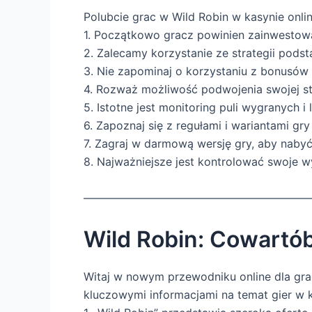
Polubcie grac w Wild Robin w kasynie onli
1. Początkowo gracz powinien zainwestowa
2. Zalecamy korzystanie ze strategii pods
3. Nie zapominaj o korzystaniu z bonusów 
4. Rozważ możliwość podwojenia swojej sta
5. Istotne jest monitoring puli wygranych i
6. Zapoznaj się z regułami i wariantami g
7. Zagraj w darmową wersję gry, aby naby
8. Najważniejsze jest kontrolować swoje w
————————————————————
Wild Robin: Cowartó
Witaj w nowym przewodniku online dla grac
kluczowymi informacjami na temat gier w k