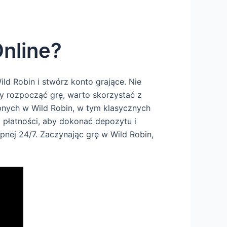
nline?
ild Robin i stwórz konto grające. Nie
y rozpocząć grę, warto skorzystać z
pnych w Wild Robin, w tym klasycznych
d płatności, aby dokonać depozytu i
ępnej 24/7. Zaczynając grę w Wild Robin,