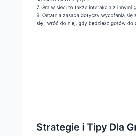
7. Gra w sieci to także interakcja z innym
8. Ostatnia zasada dotyczy wycofania się z
się i wróć do niej, gdy będziesz gotów do 
Strategie i Tipy Dla 