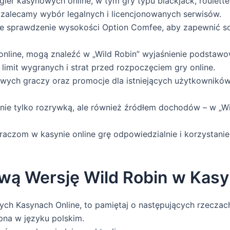
gier kasynowych online, w tym gry typu blackjack, roulette,
 zalecamy wybór legalnych i licencjonowanych serwisów.
ine sprawdzenie wysokości Option Comfee, aby zapewnić s
online, mogą znaleźć w „Wild Robin” wyjaśnienie podstawow
li limit wygranych i strat przed rozpoczęciem gry online.
nowych graczy oraz promocje dla istniejących użytkownikó
 nie tylko rozrywką, ale również źródłem dochodów – w „
graczom w kasynie online grę odpowiedzialnie i korzystanie
wą Wersję Wild Robin w Kasy
ych Kasynach Online, to pamiętaj o następujących rzeczac
pna w języku polskim.