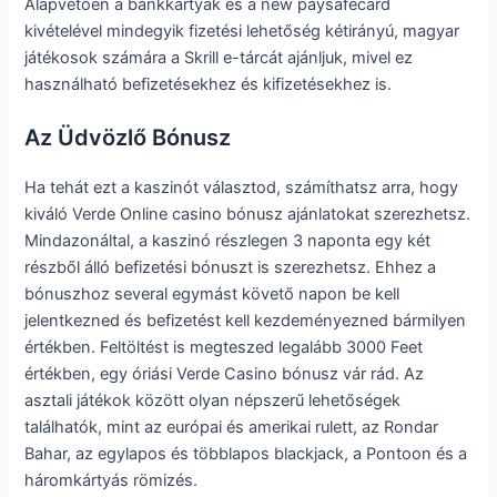
Alapvetően a bankkártyák és a new paysafecard
kivételével mindegyik fizetési lehetőség kétirányú, magyar
játékosok számára a Skrill e-tárcát ajánljuk, mivel ez
használható befizetésekhez és kifizetésekhez is.
Az Üdvözlő Bónusz
Ha tehát ezt a kaszinót választod, számíthatsz arra, hogy
kiváló Verde Online casino bónusz ajánlatokat szerezhetsz.
Mindazonáltal, a kaszinó részlegen 3 naponta egy két
részből álló befizetési bónuszt is szerezhetsz. Ehhez a
bónuszhoz several egymást követő napon be kell
jelentkezned és befizetést kell kezdeményezned bármilyen
értékben. Feltöltést is megteszed legalább 3000 Feet
értékben, egy óriási Verde Casino bónusz vár rád. Az
asztali játékok között olyan népszerű lehetőségek
találhatók, mint az európai és amerikai rulett, az Rondar
Bahar, az egylapos és többlapos blackjack, a Pontoon és a
háromkártyás römizés.