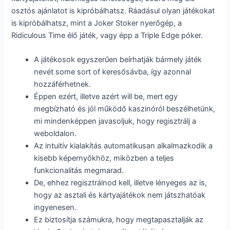
osztós ajánlatot is kipróbálhatsz. Ráadásul olyan játékokat
is kipróbálhatsz, mint a Joker Stoker nyerőgép, a
Ridiculous Time élő játék, vagy épp a Triple Edge póker.
A játékosok egyszerűen beírhatják bármely játék
nevét some sort of keresősávba, így azonnal
hozzáférhetnek.
Éppen ezért, illetve azért will be, mert egy
megbízható és jól működő kaszinóról beszélhetünk,
mi mindenképpen javasoljuk, hogy regisztrálj a
weboldalon.
Az intuitív kialakítás automatikusan alkalmazkodik a
kisebb képernyőkhöz, miközben a teljes
funkcionalitás megmarad.
De, ehhez regisztrálnod kell, illetve lényeges az is,
hogy az asztali és kártyajátékok nem játszhatóak
ingyenesen.
Ez biztosítja számukra, hogy megtapasztalják az