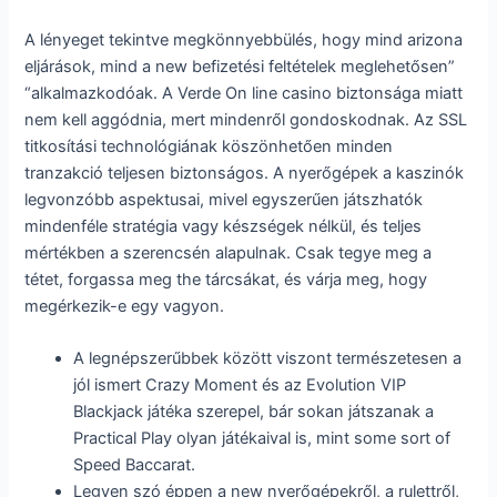
A lényeget tekintve megkönnyebbülés, hogy mind arizona
eljárások, mind a new befizetési feltételek meglehetősen”
“alkalmazkodóak. A Verde On line casino biztonsága miatt
nem kell aggódnia, mert mindenről gondoskodnak. Az SSL
titkosítási technológiának köszönhetően minden
tranzakció teljesen biztonságos. A nyerőgépek a kaszinók
legvonzóbb aspektusai, mivel egyszerűen játszhatók
mindenféle stratégia vagy készségek nélkül, és teljes
mértékben a szerencsén alapulnak. Csak tegye meg a
tétet, forgassa meg the tárcsákat, és várja meg, hogy
megérkezik-e egy vagyon.
A legnépszerűbbek között viszont természetesen a
jól ismert Crazy Moment és az Evolution VIP
Blackjack játéka szerepel, bár sokan játszanak a
Practical Play olyan játékaival is, mint some sort of
Speed Baccarat.
Legyen szó éppen a new nyerőgépekről, a rulettről,