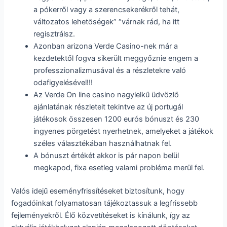
a pókerről vagy a szerencsekerékről tehát,
változatos lehetőségek” “várnak rád, ha itt
regisztrálsz.
Azonban arizona Verde Casino-nek már a
kezdetektől fogva sikerült meggyőznie engem a
professzionalizmusával és a részletekre való
odafigyelésével!!!
Az Verde On line casino nagylelkű üdvözlő
ajánlatának részleteit tekintve az új portugál
játékosok összesen 1200 eurós bónuszt és 230
ingyenes pörgetést nyerhetnek, amelyeket a játékok
széles választékában használhatnak fel.
A bónuszt értékét akkor is pár napon belül
megkapod, fixa esetleg valami probléma merül fel.
Valós idejű eseményfrissítéseket biztosítunk, hogy
fogadóinkat folyamatosan tájékoztassuk a legfrissebb
fejleményekről. Élő közvetítéseket is kínálunk, így az