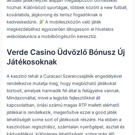
aktuális játékhelyzet alapján megalapozott döntéseket
hozhat. Különböző sportágak, többek között a new futball,
kosárlabda, jégkorong és tenisz fogadóknak is
kedveskedünk.
A mobileszközön való játék
megkezdéséhez egyszerűen látogasson el hivatalos
weboldalunkra a mobilböngészőn keresztül.
Verde Casino Üdvözlő Bónusz Új
Játékosoknak
A kaszinó tehát a Curacaoi Szerencsejáték engedélyével
rendelkezve mutatja meg, hogy megbízható játékokat
biztosít, amelyek harmadik fél által is felügyelve vannak.
Mindazonáltal, mivel a legjobb fejlesztőkkel áll
kapcsolatban, óriási számú magas RTP mellett elérhető
játékkal is rendelkezik, megerősítve ezzel a good játék
lehetőségét some sort of játékosok részére. Ha ebben a
kaszinóban regisztrálsz, számtalan nyerőgépet, asztali és
kártyajátékot, különleges lehetőséget, sobre még élő