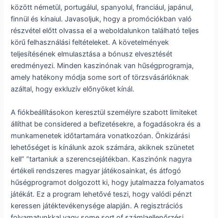
között németül, portugálul, spanyolul, franciául, japánul,
finnül és kínaiul. Javasoljuk, hogy a promóciókban való
részvétel előtt olvassa el a weboldalunkon található teljes
körű felhasználási feltételeket. A követelmények
teljesítésének elmulasztása a bónusz elvesztését
eredményezi. Minden kaszinónak van hűségprogramja,
amely hatékony módja some sort of törzsvásárlóknak
azáltal, hogy exkluzív előnyöket kínál.
A fiókbeállításokon keresztül személyre szabott limiteket
állíthat be considered a befizetésekre, a fogadásokra és a
munkamenetek időtartamára vonatkozóan. Önkizárási
lehetőséget is kínálunk azok számára, akiknek szünetet
kell” “tartaniuk a szerencsejátékban. Kaszinónk nagyra
értékeli rendszeres magyar játékosainkat, és átfogó
hűségprogramot dolgozott ki, hogy jutalmazza folyamatos
játékát. Ez a program lehetővé teszi, hogy valódi pénzt
keressen játéktevékenysége alapján. A regisztrációs
folyamatunkkal vagy some sort of számlaellenőrzési