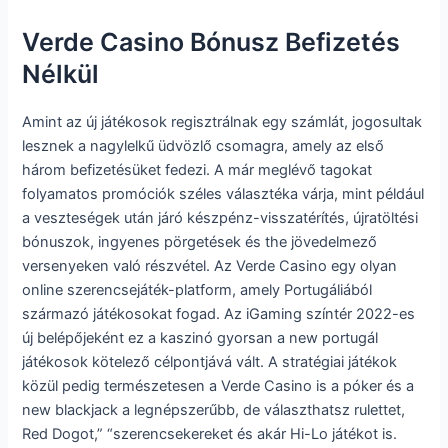
Verde Casino Bónusz Befizetés
Nélkül
Amint az új játékosok regisztrálnak egy számlát, jogosultak
lesznek a nagylelkű üdvözlő csomagra, amely az első
három befizetésüket fedezi. A már meglévő tagokat
folyamatos promóciók széles választéka várja, mint például
a veszteségek után járó készpénz-visszatérítés, újratöltési
bónuszok, ingyenes pörgetések és the jövedelmező
versenyeken való részvétel. Az Verde Casino egy olyan
online szerencsejáték-platform, amely Portugáliából
származó játékosokat fogad. Az iGaming színtér 2022-es
új belépőjeként ez a kaszinó gyorsan a new portugál
játékosok kötelező célpontjává vált. A stratégiai játékok
közül pedig természetesen a Verde Casino is a póker és a
new blackjack a legnépszerűbb, de választhatsz rulettet,
Red Dogot,” “szerencsekereket és akár Hi-Lo játékot is.