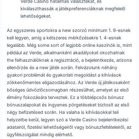
Verde Casino hatalmas választékát, és
kiválaszthassák a játékpreferenciáiknak megfelelő
lehetőségeket.
Az egyszeres sportokra a new szorzó minimum 1. 9-esnek
kell legyen, amíg a kétszeres mérkőzésekre 1. 4-esnek
legalább. Még some sort of legjobb online kaszinók is, mint
például az Verde, alkalmanként akadályokat okozhatnak
the felhasználóknak a regisztráció, a bejelentkezés, arizona
ellenőrzés és a new játék során. Felvázolunk néhány
gyakori problémát és gyakorlati megoldást a kihívások
zökkenőmentes eligazodásához. Az Verde új játékosaként
bőséges üdvözlőcsomagban részesülhet, amelyet az első
élmény fokozására terveztek. Ez a többlépcsős bónusz
bónuszalapokat és ingyenes pörgetéseket biztosít az első
négy befizetésed során. Ha valaha is kihívásokkal teli
helyzetbe kerül, legyen szó a Verde Casino bejelentkezési
adatairól, fizetési lehetőségeiről vagy bónuszfeltételeiről, az
ügyfélszolgálat mindig elérhető.