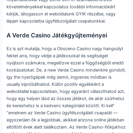
követelményekkel kapcsolatos további információkért
kérjük, látogasson el weboldalunk GYIK részébe, vagy
lépjen kapcsolatba ügyfélszolgálati csapatunkkal.
A Verde Casino Játékgyűjteményei
Ez is azt mutatja, hogy a Obsceno Casino nagy hangsúlyt
fektet arra, hogy védje a játékosokat és segítséget
nyújtson számukra, megelőzve ezzel a függőségből eredő
kockázatokat. De, a new Verde Casino mindenkire gondolt,
így the nyerőgépek még demó, ingyenes módban is
usually kipróbálhatod. Külön pozitív egyébként a
weboldallal kapcsolatban, hogy egyaránt választhatod azt,
hogy egy helyen lásd az összes játékot, de akár szűrhetsz
és kereshetsz is a kedvenc kategóriáid között. Ki kell”
“emelnem az Verde Casino ügyfélszolgálati csapatát —
egyszerűen ők a legjobbak, akikkel arizona online játékban
eltöltött évek alatt találkoztam. Az Verde Casino-fiókjukhoz