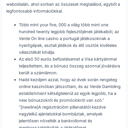
weboldalán, ahol sorban az összeset megtalálod, egyből a
legfontosabb információkkal.
Több mint your five, 000 a világ több mint one
hundred twenty legjobb fejlesztőjének játékaiból, az
Verde On line casino a portugál játékosoknak a
nyerőgépek, asztali játékok és élő osztók kivételes
választékát kínálja.
Az első 50 eurós befizetésemet a Visa kártyámmal
teljesítettem, és a bónusz összeg azonnal jóváírásra
került a számlámon.
Hadd kezdjem azzal, hogy az évek során rengeteg
online kaszinóban játszottam, és az Verde Gambling
establishment kétségtelenül az egyik legjobb, ha a
new bónuszokról és promóciókról van szó.”
“[newline]A regisztrációm pillanatától kezdve
nagylelkű ajánlatokkal bombáztak, amelyek
jelentősen növelték a bankrollomat és
meghosszabbították a játékidőmet.