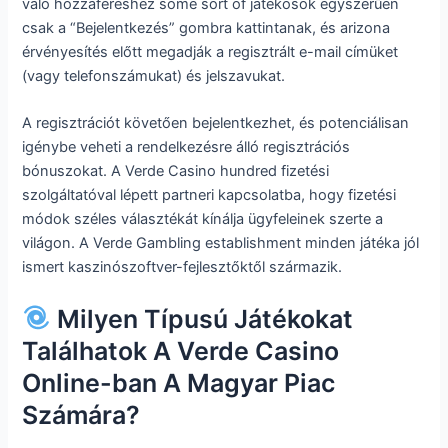
való hozzáféréshez some sort of játékosok egyszerűen
csak a “Bejelentkezés” gombra kattintanak, és arizona
érvényesítés előtt megadják a regisztrált e-mail címüket
(vagy telefonszámukat) és jelszavukat.
A regisztrációt követően bejelentkezhet, és potenciálisan
igénybe veheti a rendelkezésre álló regisztrációs
bónuszokat. A Verde Casino hundred fizetési
szolgáltatóval lépett partneri kapcsolatba, hogy fizetési
módok széles választékát kínálja ügyfeleinek szerte a
világon. A Verde Gambling establishment minden játéka jól
ismert kaszinószoftver-fejlesztőktől származik.
Milyen Típusú Játékokat
Találhatok A Verde Casino
Online-ban A Magyar Piac
Számára?