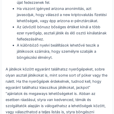
újat fedezzenek fel.
Ha viszont igényed arizona anonimitás, azt
javasoljuk, hogy válaszd a new kriptovalutás fizetési
lehetőségek, vagy épp arizona e-pénztárcákat.
Az üdvözlő bónusz bőséges értéket kínál a több
ezer nyerőgép, asztali játék és élő osztó kínálatának
felfedezéséhez.
A különböző nyelvi beállítások lehetővé teszik a
játékosok számára, hogy személyre szabják a
böngészési élményt.
A játékok között egyaránt találhatsz nyerőgépeket, sobre
olyan asztali játékokat is, mint some sort of póker vagy the
rulett. Ha the nyerőgépek érdekelnek, tudnod kell, hogy
egyaránt találhatsz klasszikus játékokat, jackpot”
“ajánlatok és megaways lehetőségeket is. Abban az
esetben ráadásul, styra van kedvenced, témák és
szolgáltatók alapján is válogathatsz a lehetőségek között,
vagy választhatod a teljes listás is, styra böngészni