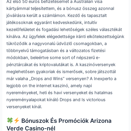
Az első 50 eurós befizetésemet a Australian visa
kártyámmal teljesítettem, és a bónusz összeg azonnal
jóváírásra került a számlámon. Kezdő és tapasztalt
játékosoknak egyaránt kedveskedünk, intuitív
kezelőfelületet és fogadási lehetőségek széles választékát
kínálva. Az ügyfelek elégedettsége iránti elkötelezettségünk
tükröződik a nagyvonalú üdvözlő csomagokban, a
többnyelvű támogatásban és a változatos fizetési
módokban, beleértve some sort of népszerű e-
pénztárcákat és kriptovalutákat is. A kaszinóversenyek
meglehetősen gyakoriak és ismerősek, sobre játszottál
már valaha „Drops and Wins” versenyen? A Inexperto a
legjobb on the internet kaszinó, amely napi
nyereményeket, heti és havi versenyeket és hatalmas
nyereményalapokat kínáló Drops and Is victorious
versenyeket kínál.
Bónuszok És Promóciók Arizona
Verde Casino-nél