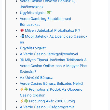
Verde Casino Üdvözlő Bónusz Új
Játékosoknak
Ügyfélszolgálat
”
Verde Gambling Establishment
Bónuszokat
Milyen Játékokat Próbálhatsz Ki?
Mobil Játékok Az Licencioso Casino-
en
Ügyfélszolgálat
A Verde Casino Játékgyűjteményei
Milyen Típusú Játékokat Találhatok A
Verde Casino Online-ban A Magyar Piac
Számára?
Az Üdvözlő Bónusz
Verde Casino Bónusz Befizetés Nélkül
Promotional Kódok Az Obsceno
Casino Oldalon
Procuring Akár 2000 Euróig
A Verde Casino Hűségprogramja