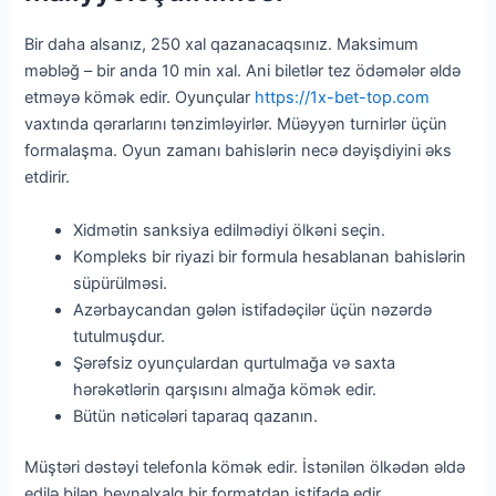
Bir daha alsanız, 250 xal qazanacaqsınız. Maksimum
məbləğ – bir anda 10 min xal. Ani biletlər tez ödəmələr əldə
etməyə kömək edir. Oyunçular
https://1x-bet-top.com
vaxtında qərarlarını tənzimləyirlər. Müəyyən turnirlər üçün
formalaşma. Oyun zamanı bahislərin necə dəyişdiyini əks
etdirir.
Xidmətin sanksiya edilmədiyi ölkəni seçin.
Kompleks bir riyazi bir formula hesablanan bahislərin
süpürülməsi.
Azərbaycandan gələn istifadəçilər üçün nəzərdə
tutulmuşdur.
Şərəfsiz oyunçulardan qurtulmağa və saxta
hərəkətlərin qarşısını almağa kömək edir.
Bütün nəticələri taparaq qazanın.
Müştəri dəstəyi telefonla kömək edir. İstənilən ölkədən əldə
edilə bilən beynəlxalq bir formatdan istifadə edir.