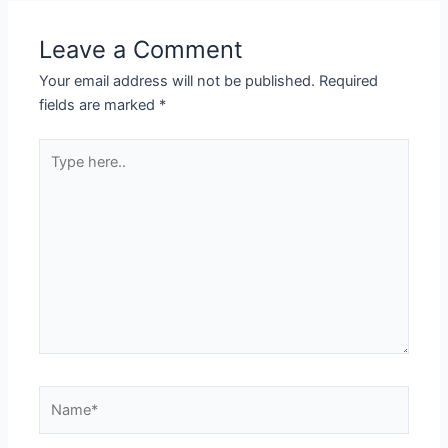
Leave a Comment
Your email address will not be published.
Required
fields are marked
*
Type
here..
Name*