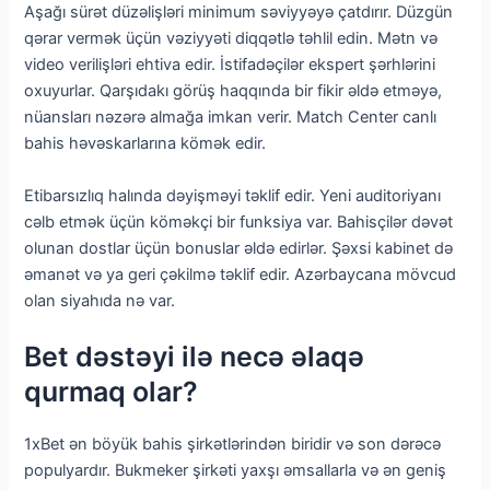
Aşağı sürət düzəlişləri minimum səviyyəyə çatdırır. Düzgün
qərar vermək üçün vəziyyəti diqqətlə təhlil edin. Mətn və
video verilişləri ehtiva edir. İstifadəçilər ekspert şərhlərini
oxuyurlar. Qarşıdakı görüş haqqında bir fikir əldə etməyə,
nüansları nəzərə almağa imkan verir. Match Center canlı
bahis həvəskarlarına kömək edir.
Etibarsızlıq halında dəyişməyi təklif edir. Yeni auditoriyanı
cəlb etmək üçün köməkçi bir funksiya var. Bahisçilər dəvət
olunan dostlar üçün bonuslar əldə edirlər. Şəxsi kabinet də
əmanət və ya geri çəkilmə təklif edir. Azərbaycana mövcud
olan siyahıda nə var.
Bet dəstəyi ilə necə əlaqə
qurmaq olar?
1xBet ən böyük bahis şirkətlərindən biridir və son dərəcə
populyardır. Bukmeker şirkəti yaxşı əmsallarla və ən geniş