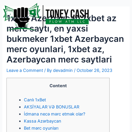
Skip
Post
to
navigation
1xbet Azerbaycan,1xbet az
content
merc saytı, en yaxsi
bukmeker 1xbet Azerbaycan
merc oyunlari, 1xbet az,
Azerbaycan merc saytlari
Leave a Comment
/ By
devadmin
/
October 26, 2023
Content
Canlı 1xBet
AKSİYALAR VƏ BONUSLAR
İdmana necə mərc etmək olar?
Kassa Azərbaycan
Bet mərc oyunları