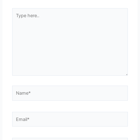
Type
here..
Name*
Email*