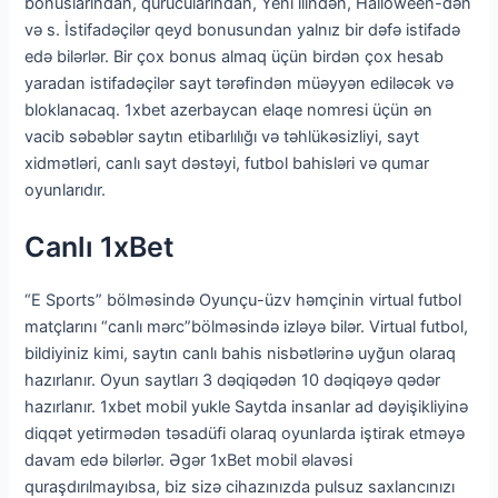
bonuslarından, qurucularından, Yeni ilindən, Halloween-dən
və s. İstifadəçilər qeyd bonusundan yalnız bir dəfə istifadə
edə bilərlər. Bir çox bonus almaq üçün birdən çox hesab
yaradan istifadəçilər sayt tərəfindən müəyyən ediləcək və
bloklanacaq. 1xbet azerbaycan elaqe nomresi üçün ən
vacib səbəblər saytın etibarlılığı və təhlükəsizliyi, sayt
xidmətləri, canlı sayt dəstəyi, futbol bahisləri və qumar
oyunlarıdır.
Canlı 1xBet
“E Sports” bölməsində Oyunçu-üzv həmçinin virtual futbol
matçlarını “canlı mərc”bölməsində izləyə bilər. Virtual futbol,
bildiyiniz kimi, saytın canlı bahis nisbətlərinə uyğun olaraq
hazırlanır. Oyun saytları 3 dəqiqədən 10 dəqiqəyə qədər
hazırlanır. 1xbet mobil yukle Saytda insanlar ad dəyişikliyinə
diqqət yetirmədən təsadüfi olaraq oyunlarda iştirak etməyə
davam edə bilərlər. Əgər 1xBet mobil əlavəsi
quraşdırılmayıbsa, biz sizə cihazınızda pulsuz saxlancınızı