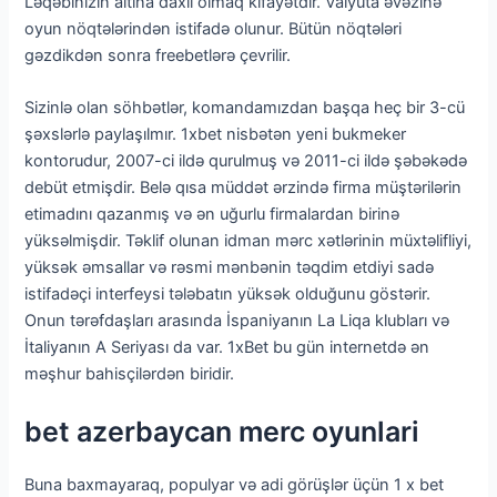
Ləqəbinizin altına daxil olmaq kifayətdir. Valyuta əvəzinə
oyun nöqtələrindən istifadə olunur. Bütün nöqtələri
gəzdikdən sonra freebetlərə çevrilir.
Sizinlə olan söhbətlər, komandamızdan başqa heç bir 3-cü
şəxslərlə paylaşılmır. 1xbet nisbətən yeni bukmeker
kontorudur, 2007-ci ildə qurulmuş və 2011-ci ildə şəbəkədə
debüt etmişdir. Belə qısa müddət ərzində firma müştərilərin
etimadını qazanmış və ən uğurlu firmalardan birinə
yüksəlmişdir. Təklif olunan idman mərc xətlərinin müxtəlifliyi,
yüksək əmsallar və rəsmi mənbənin təqdim etdiyi sadə
istifadəçi interfeysi tələbatın yüksək olduğunu göstərir.
Onun tərəfdaşları arasında İspaniyanın La Liqa klubları və
İtaliyanın A Seriyası da var. 1xBet bu gün internetdə ən
məşhur bahisçilərdən biridir.
bet azerbaycan merc oyunlari
Buna baxmayaraq, populyar və adi görüşlər üçün 1 x bet