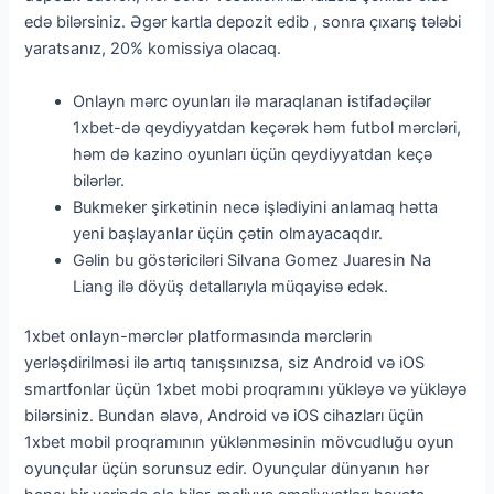
edə bilərsiniz. Əgər kartla depozit edib , sonra çıxarış tələbi
yaratsanız, 20% komissiya olacaq.
Onlayn mərc oyunları ilə maraqlanan istifadəçilər
1xbet-də qeydiyyatdan keçərək həm futbol mərcləri,
həm də kazino oyunları üçün qeydiyyatdan keçə
bilərlər.
Bukmeker şirkətinin necə işlədiyini anlamaq hətta
yeni başlayanlar üçün çətin olmayacaqdır.
Gəlin bu göstəriciləri Silvana Gomez Juaresin Na
Liang ilə döyüş detallarıyla müqayisə edək.
1xbet onlayn-mərclər platformasında mərclərin
yerləşdirilməsi ilə artıq tanışsınızsa, siz Android və iOS
smartfonlar üçün 1xbet mobi proqramını yükləyə və yükləyə
bilərsiniz. Bundan əlavə, Android və iOS cihazları üçün
1xbet mobil proqramının yüklənməsinin mövcudluğu oyun
oyunçular üçün sorunsuz edir. Oyunçular dünyanın hər