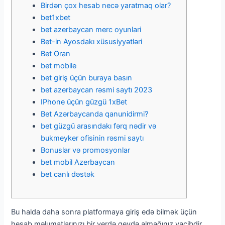
Birdən çox hesab necə yaratmaq olar?
bet1xbet
bet azerbaycan merc oyunlari
Bet-in Ayosdakı xüsusiyyətləri
Bet Oran
bet mobile
bet giriş üçün buraya basın
bet azerbaycan rəsmi saytı 2023
IPhone üçün güzgü 1xBet
Bet Azərbaycanda qanunidirmi?
bet güzgü arasındakı fərq nədir və
bukmeyker ofisinin rəsmi saytı
Bonuslar və promosyonlar
bet mobil Azerbaycan
bet canlı dəstək
Bu halda daha sonra platformaya giriş edə bilmək üçün
hesab məlumatlarınızı bir yerdə qeydə almağınız vacibdir.