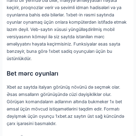
hansı bir yerində ola bilər, maliyyə əməliyyatları həyata
keçirir, proqnozlar verir və sevimli idman hadisələri və ya
oyunlarına bahis edə bilərlər. 1xbet-in rəsmi saytında
oyunlar oynamaq üçün onlara kompüterdən istifadə etmək
lazım deyil. Veb-saytın xüsusi yüngülləşdirilmiş mobil
versiyasının köməyi ilə siz saytda istənilən mərc
əməliyyatını həyata keçirmisiniz. Funksiyalar əsas sayta
bənzəyir, buna görə 1xbet sadiq oyunçuları üçün bu
üstünlükdür.
Bet mərc oyunları
Xbet az saytda italyan görünüş növünü də seçmək olar.
Əsas əmsalların görünüşündə cüzi dəyişikliklər olur.
Görüşən komandaların adlarının altında bukmeker 1x bet
əmsal üçün mövcud istiqamətlərini təqdim edir. Formatı
dəyişmək üçün oyunçu 1xbet.az saytın üst sağ küncündə
çarx işarəsini basmalıdır.