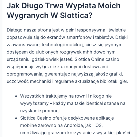
Jak Długo Trwa Wypłata Moich
Wygranych W Slottica?
Dlatego nasza strona jest w pełni responsywna i świetnie
dopasowuje się do ekranów smartfonów i tabletów. Dzięki
zaawansowanej technologii mobilnej, ciesz się płynnym
dostępem do ulubionych rozgrywek mhh dowolnym
urządzeniu, gdziekolwiek jesteś. Slottica Online casino
współpracuje wyłącznie z uznanymi dostawcami
oprogramowania, gwarantując najwyższą jakość grafiki,
uczciwość mechaniki i regularne aktualizacje biblioteki gier.
Wszystkich traktujemy na równi i nikogo nie
wywyższamy – każdy ma takie identical szanse na
uzyskanie promocji.
Slottica Casino oferuje dedykowane aplikacje
mobilne zarówno na Androida, jak i iOS,
umożliwiając graczom korzystanie z wysokiej jakości