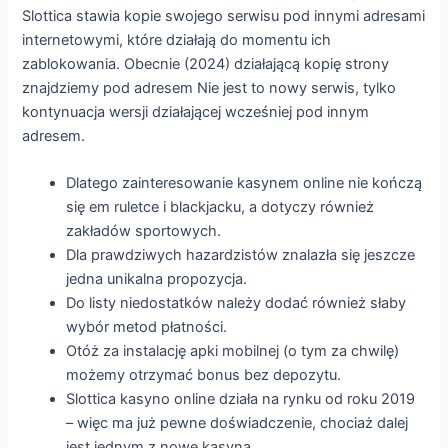
Slottica stawia kopie swojego serwisu pod innymi adresami
internetowymi, które działają do momentu ich
zablokowania. Obecnie (2024) działającą kopię strony
znajdziemy pod adresem Nie jest to nowy serwis, tylko
kontynuacja wersji działającej wcześniej pod innym
adresem.
Dlatego zainteresowanie kasynem online nie kończą
się em ruletce i blackjacku, a dotyczy również
zakładów sportowych.
Dla prawdziwych hazardzistów znalazła się jeszcze
jedna unikalna propozycja.
Do listy niedostatków należy dodać również słaby
wybór metod płatności.
Otóż za instalację apki mobilnej (o tym za chwilę)
możemy otrzymać bonus bez depozytu.
Slottica kasyno online działa na rynku od roku 2019
– więc ma już pewne doświadczenie, chociaż dalej
jest jednym z nowe kasyna.