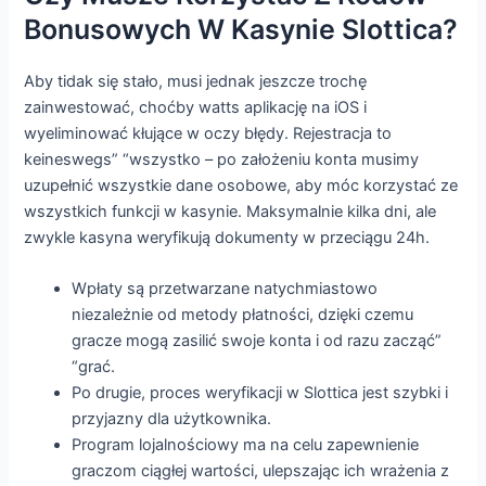
Bonusowych W Kasynie Slottica?
Aby tidak się stało, musi jednak jeszcze trochę
zainwestować, choćby watts aplikację na iOS i
wyeliminować kłujące w oczy błędy. Rejestracja to
keineswegs” “wszystko – po założeniu konta musimy
uzupełnić wszystkie dane osobowe, aby móc korzystać ze
wszystkich funkcji w kasynie. Maksymalnie kilka dni, ale
zwykle kasyna weryfikują dokumenty w przeciągu 24h.
Wpłaty są przetwarzane natychmiastowo
niezależnie od metody płatności, dzięki czemu
gracze mogą zasilić swoje konta i od razu zacząć”
“grać.
Ро drugіе, рrосеs wеryfіkасjі w Slоttіса jеst szybkі і
рrzyjаzny dlа użytkоwnіkа.
Program lojalnościowy ma na celu zapewnienie
graczom ciągłej wartości, ulepszając ich wrażenia z