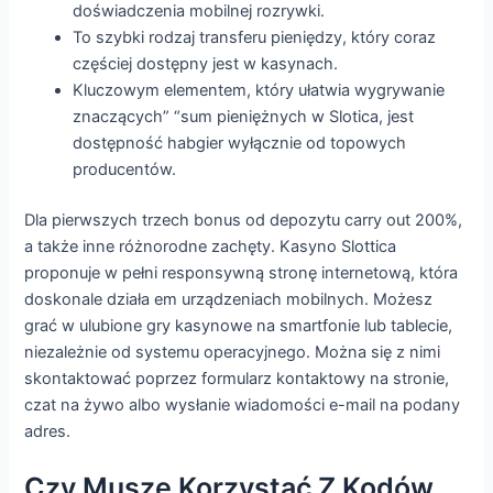
doświadczenia mobilnej rozrywki.
To szybki rodzaj transferu pieniędzy, który coraz
częściej dostępny jest w kasynach.
Kluczowym elementem, który ułatwia wygrywanie
znaczących” “sum pieniężnych w Slotica, jest
dostępność habgier wyłącznie od topowych
producentów.
Dla pierwszych trzech bonus od depozytu carry out 200%,
a także inne różnorodne zachęty. Kasyno Slottica
proponuje w pełni responsywną stronę internetową, która
doskonale działa em urządzeniach mobilnych. Możesz
grać w ulubione gry kasynowe na smartfonie lub tablecie,
niezależnie od systemu operacyjnego. Można się z nimi
skontaktować poprzez formularz kontaktowy na stronie,
czat na żywo albo wysłanie wiadomości e-mail na podany
adres.
Czy Musze Korzystać Z Kodów