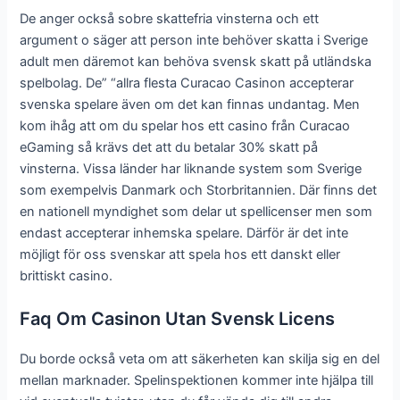
De anger också sobre skattefria vinsterna och ett
argument o säger att person inte behöver skatta i Sverige
adult men däremot kan behöva svensk skatt på utländska
spelbolag. De” “allra flesta Curacao Casinon accepterar
svenska spelare även om det kan finnas undantag. Men
kom ihåg att om du spelar hos ett casino från Curacao
eGaming så krävs det att du betalar 30% skatt på
vinsterna. Vissa länder har liknande system som Sverige
som exempelvis Danmark och Storbritannien. Där finns det
en nationell myndighet som delar ut spellicenser men som
endast accepterar inhemska spelare. Därför är det inte
möjligt för oss svenskar att spela hos ett danskt eller
brittiskt casino.
Faq Om Casinon Utan Svensk Licens
Du borde också veta om att säkerheten kan skilja sig en del
mellan marknader. Spelinspektionen kommer inte hjälpa till