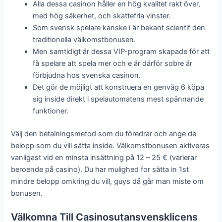
Alla dessa casinon håller en hög kvalitet rakt över,
med hög säkerhet, och skattefria vinster.
Som svensk spelare kanske i är bekant scientif den
traditionella välkomstbonusen.
Men samtidigt är dessa VIP-program skapade för att
få spelare att spela mer och e är därför sobre är
förbjudna hos svenska casinon.
Det gör de möjligt att konstruera en genväg 6 köpa
sig inside direkt i spelautomatens mest spännande
funktioner.
Välj den betalningsmetod som du föredrar och ange de
belopp som du vill sätta inside. Välkomstbonusen aktiveras
vanligast vid en minsta insättning på 12 – 25 € (varierar
beroende på casino). Du har mulighed for sätta in 1st
mindre belopp omkring du vill, guys då går man miste om
bonusen.
Välkomna Till Casinosutansvensklicens