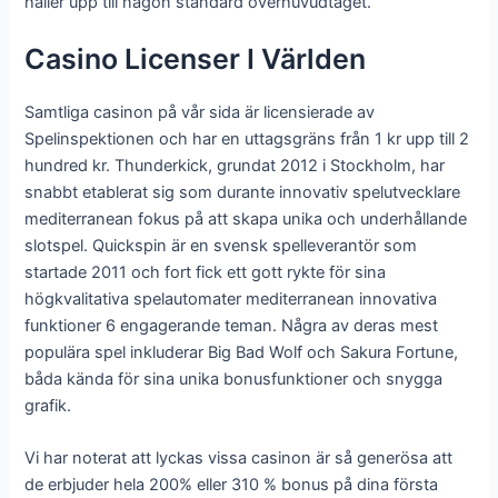
håller upp till någon standard överhuvudtaget.
Casino Licenser I Världen
Samtliga casinon på vår sida är licensierade av
Spelinspektionen och har en uttagsgräns från 1 kr upp till 2
hundred kr. Thunderkick, grundat 2012 i Stockholm, har
snabbt etablerat sig som durante innovativ spelutvecklare
mediterranean fokus på att skapa unika och underhållande
slotspel. Quickspin är en svensk spelleverantör som
startade 2011 och fort fick ett gott rykte för sina
högkvalitativa spelautomater mediterranean innovativa
funktioner 6 engagerande teman. Några av deras mest
populära spel inkluderar Big Bad Wolf och Sakura Fortune,
båda kända för sina unika bonusfunktioner och snygga
grafik.
Vi har noterat att lyckas vissa casinon är så generösa att
de erbjuder hela 200% eller 310 % bonus på dina första