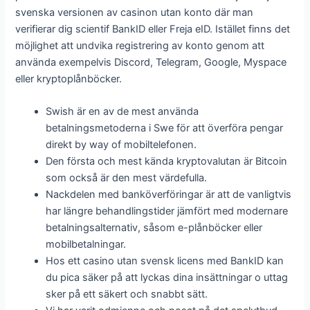
svenska versionen av casinon utan konto där man
verifierar dig scientif BankID eller Freja eID. Istället finns det
möjlighet att undvika registrering av konto genom att
använda exempelvis Discord, Telegram, Google, Myspace
eller kryptoplånböcker.
Swish är en av de mest använda
betalningsmetoderna i Swe för att överföra pengar
direkt by way of mobiltelefonen.
Den första och mest kända kryptovalutan är Bitcoin
som också är den mest värdefulla.
Nackdelen med banköverföringar är att de vanligtvis
har längre behandlingstider jämfört med modernare
betalningsalternativ, såsom e-plånböcker eller
mobilbetalningar.
Hos ett casino utan svensk licens med BankID kan
du pica säker på att lyckas dina insättningar o uttag
sker på ett säkert och snabbt sätt.