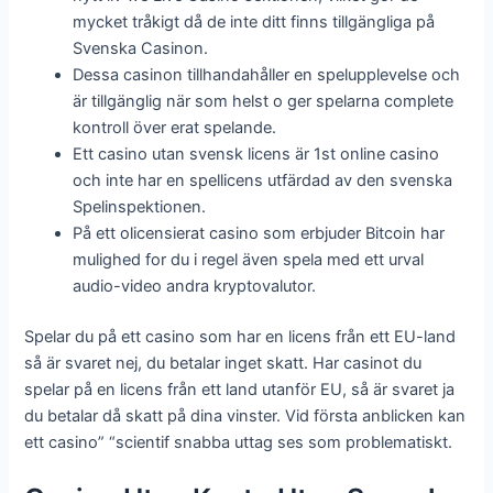
mycket tråkigt då de inte ditt finns tillgängliga på
Svenska Casinon.
Dessa casinon tillhandahåller en spelupplevelse och
är tillgänglig när som helst o ger spelarna complete
kontroll över erat spelande.
Ett casino utan svensk licens är 1st online casino
och inte har en spellicens utfärdad av den svenska
Spelinspektionen.
På ett olicensierat casino som erbjuder Bitcoin har
mulighed for du i regel även spela med ett urval
audio-video andra kryptovalutor.
Spelar du på ett casino som har en licens från ett EU-land
så är svaret nej, du betalar inget skatt. Har casinot du
spelar på en licens från ett land utanför EU, så är svaret ja
du betalar då skatt på dina vinster. Vid första anblicken kan
ett casino” “scientif snabba uttag ses som problematiskt.