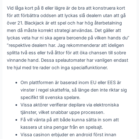
Vid låga kort på 8 eller lägre är de bra att konstruera kort
för att förbättra oddsen att lyckas slå dealern utan att gå
över 21. Blackjack är ett spel och har hög återbetalning
men då måste korrekt strategi användas. Det gäller att
lyckas veta hur ni ska agera beroende på vilken hands du”
“respektive dealern har. Jag rekommenderar att ideligen
splitta två ess eller två åttor för att öka chansen till sobre
vinnande hand. Dessa spelautomater har vanligen endast
tre hjul med tre rader och inga specialfunktioner.
Om plattformen är baserad inom EU eller EES är
vinster i regel skattefria, så länge den inte riktar sig
specifikt till svenska spelare.
Vissa aktörer verifierar depilare via elektroniska
tjänster, vilket snabbar uppe processen.
Få vill vänta på att både kunna sätta in som att
kassera ut sina pengar från en spelsajt.
Vissa casinon erbjuder en android först innan