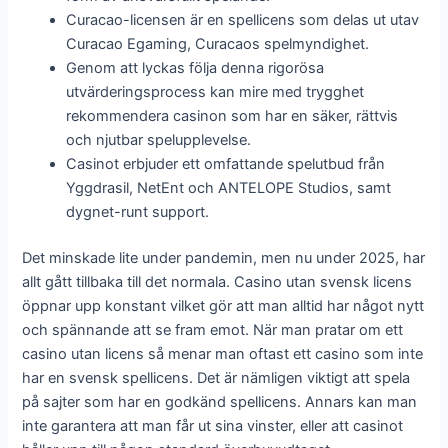
Curacao-licensen är en spellicens som delas ut utav
Curacao Egaming, Curacaos spelmyndighet.
Genom att lyckas följa denna rigorösa
utvärderingsprocess kan mire med trygghet
rekommendera casinon som har en säker, rättvis
och njutbar spelupplevelse.
Casinot erbjuder ett omfattande spelutbud från
Yggdrasil, NetEnt och ANTELOPE Studios, samt
dygnet-runt support.
Det minskade lite under pandemin, men nu under 2025, har
allt gått tillbaka till det normala. Casino utan svensk licens
öppnar upp konstant vilket gör att man alltid har något nytt
och spännande att se fram emot. När man pratar om ett
casino utan licens så menar man oftast ett casino som inte
har en svensk spellicens. Det är nämligen viktigt att spela
på sajter som har en godkänd spellicens. Annars kan man
inte garantera att man får ut sina vinster, eller att casinot