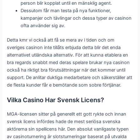
person blir kopplat until en mänsklig agent.
Dessutom får man testa på nya funktioner,
kampanjer och tävlingar och dessa typer av casinon
ofta använder sig av.
Detta kmr vi också att få se mera av i tiden och om
sveriges casinon inte tillåts erbjuda detta blir det enda
alternativet utländska alternativ. För att kunna etablera en
bra regards snabbt med deras spelare brukar nya casinon
också ha riktigt bra förutsättningar när det kommer until
support. De anlitar duktiga medarbetare och säkerställer att
de flesta kunder får e bemötande som sobre förtjänar.
Vilka Casino Har Svensk Licens?
MGA-licensen sitter på generellt ett gott rykte och innan
svensk licens infördes hade de mest seriösa svenska
aktörerna sin spellicens här. Den absolut vanligaste typen
av casinoturnering är slotsturneringar baserat på utvalda