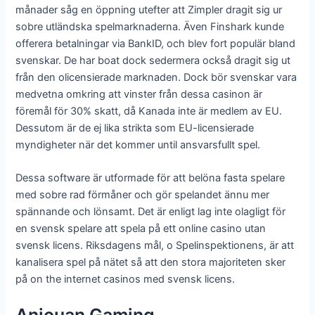
månader såg en öppning utefter att Zimpler dragit sig ur
sobre utländska spelmarknaderna. Även Finshark kunde
offerera betalningar via BankID, och blev fort populär bland
svenskar. De har boat dock sedermera också dragit sig ut
från den olicensierade marknaden. Dock bör svenskar vara
medvetna omkring att vinster från dessa casinon är
föremål för 30% skatt, då Kanada inte är medlem av EU.
Dessutom är de ej lika strikta som EU-licensierade
myndigheter när det kommer until ansvarsfullt spel.
Dessa software är utformade för att belöna fasta spelare
med sobre rad förmåner och gör spelandet ännu mer
spännande och lönsamt. Det är enligt lag inte olagligt för
en svensk spelare att spela på ett online casino utan
svensk licens. Riksdagens mål, o Spelinspektionens, är att
kanalisera spel på nätet så att den stora majoriteten sker
på on the internet casinos med svensk licens.