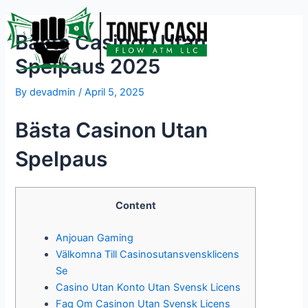
Skip
Post
to
navigation
Bästa Casinon Utan
content
Spelpaus 2025
By
devadmin
/
April 5, 2025
Bästa Casinon Utan
Spelpaus
Content
Anjouan Gaming
Välkomna Till Casinosutansvensklicens
Se
Casino Utan Konto Utan Svensk Licens
Faq Om Casinon Utan Svensk Licens