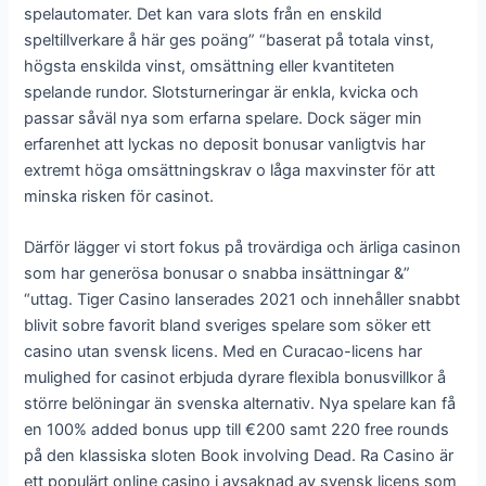
spelautomater. Det kan vara slots från en enskild
speltillverkare å här ges poäng” “baserat på totala vinst,
högsta enskilda vinst, omsättning eller kvantiteten
spelande rundor. Slotsturneringar är enkla, kvicka och
passar såväl nya som erfarna spelare. Dock säger min
erfarenhet att lyckas no deposit bonusar vanligtvis har
extremt höga omsättningskrav o låga maxvinster för att
minska risken för casinot.
Därför lägger vi stort fokus på trovärdiga och ärliga casinon
som har generösa bonusar o snabba insättningar &”
“uttag. Tiger Casino lanserades 2021 och innehåller snabbt
blivit sobre favorit bland sveriges spelare som söker ett
casino utan svensk licens. Med en Curacao-licens har
mulighed for casinot erbjuda dyrare flexibla bonusvillkor å
större belöningar än svenska alternativ. Nya spelare kan få
en 100% added bonus upp till €200 samt 220 free rounds
på den klassiska sloten Book involving Dead. Ra Casino är
ett populärt online casino i avsaknad av svensk licens som