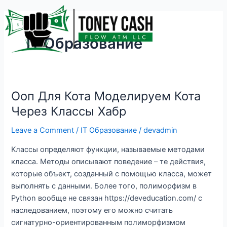
Skip
to
content
IT Образование
Ооп Для Кота Моделируем Кота
Ооп
Для
Через Классы Хабр
Кота
Leave a Comment
/
IT Образование
/
devadmin
Моделируем
Кота
Классы определяют функции, называемые методами
Через
класса. Методы описывают поведение – те действия,
Классы
которые объект, созданный с помощью класса, может
Хабр
выполнять с данными. Более того, полиморфизм в
Python вообще не связан https://deveducation.com/ с
наследованием, поэтому его можно считать
сигнатурно-ориентированным полиморфизмом