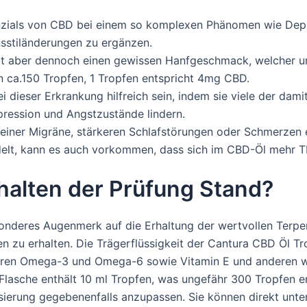
nzials von CBD bei einem so komplexen Phänomen wie Depr
sstiländerungen zu ergänzen.
t aber dennoch einen gewissen Hanfgeschmack, welcher uns
 ca.150 Tropfen, 1 Tropfen entspricht 4mg CBD.
dieser Erkrankung hilfreich sein, indem sie viele der da
ression und Angstzustände lindern.
einer Migräne, stärkeren Schlafstörungen oder Schmerzen 
elt, kann es auch vorkommen, dass sich im CBD-Öl mehr THC
alten der Prüfung Stand?
sonderes Augenmerk auf die Erhaltung der wertvollen Terpe
en zu erhalten. Die Trägerflüssigkeit der Cantura CBD Öl T
säuren Omega-3 und Omega-6 sowie Vitamin E und anderen we
lasche enthält 10 ml Tropfen, was ungefähr 300 Tropfen ents
sierung gegebenenfalls anzupassen. Sie können direkt unte