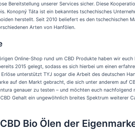
lose Bereitstellung unserer Services sicher. Diese Koopera
is. Konopný Táta ist ein bekanntes tschechisches Unternehm
den herstellt. Seit 2010 beliefert es den tschechischen Ma
erschiedenen Arten von Hanfölen.
e
igen Online-Shop rund um CBD Produkte haben wir euch ber
eits 2015 gelegt, sodass es sich hierbei um einen erfahre
r Erlöse unterstützt TYJ sogar die Arbeit des deutschen Han
rke auf den Markt gebracht, die sich unter anderem auf CB
Cantura genauer zu testen – und möchten euch nachfolgend
 CBD Gehalt ein ungewöhnlich breites Spektrum weiterer Ca
n CBD Bio Ölen der Eigenmark