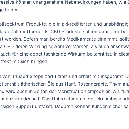
epressiva können unangenehme Nebenwirkungen haben, wie 
ge haben.
Vollspektrum Produkte, die in akkreditierten und unabhäng
tvielfalt im Überblick. CBD Produkte sollten daher nur be
t werden. Sofern man bereits Medikamente einnimmt, soll
a CBD deren Wirkung sowohl verstärken, als auch abschwä
 auch für eine appetitsenkende Wirkung bekannt ist. In die
ffekt mit sich bringen.
on Trusted Shops zertifiziert und erhält mit insgesamt 1
el enthält ätherischen Öle aus Hanf, Rosengeranie, Thymian
nd wird auch in Zeiten der Menstruation empfohlen. Als fü
ndenzufriedenheit. Das Unternehmen bietet ein umfassende
ssigen Support umfasst. Dadurch können Kunden sicher sein