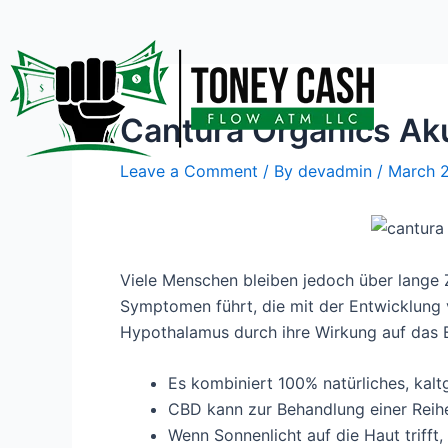
Skip
Post
to
navigation
content
Cantura Organics Ak
Leave a Comment
/ By
devadmin
/
March 2
Viele Menschen bleiben jedoch über lange Z
Symptomen führt, die mit der Entwicklung
Hypothalamus durch ihre Wirkung auf das
Es kombiniert 100% natürliches, kal
CBD kann zur Behandlung einer Reihe
Wenn Sonnenlicht auf die Haut trifft