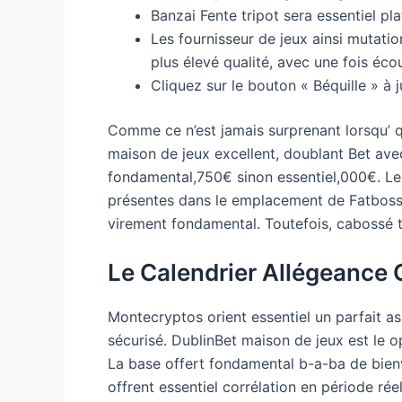
Banzai Fente tripot sera essentiel pl
Les fournisseur de jeux ainsi mutati
plus élevé qualité, avec une fois éc
Cliquez sur le bouton « Béquille » à 
Comme ce n’est jamais surprenant lorsqu’ q
maison de jeux excellent, doublant Bet avec
fondamental,750€ sinon essentiel,000€. Lez
présentes dans le emplacement de Fatboss C
virement fondamental. Toutefois, cabossé t
Le Calendrier Allégeance
Montecryptos orient essentiel un parfait 
sécurisé. DublinBet maison de jeux est le 
La base offert fondamental b-a-ba de bien
offrent essentiel corrélation en période ré