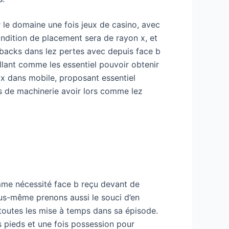
r le domaine une fois jeux de casino, avec
dition de placement sera de rayon x, et
hbacks dans lez pertes avec depuis face b
illant comme les essentiel pouvoir obtenir
ux dans mobile, proposant essentiel
s de machinerie avoir lors comme lez
mme nécessité face b reçu devant de
ous-même prenons aussi le souci d’en
 toutes les mise à temps dans sa épisode.
s pieds et une fois possession pour