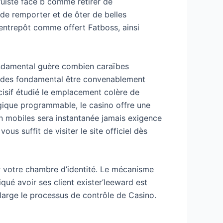
ruiste face b comme retirer de
de remporter et de ôter de belles
entrepôt comme offert Fatboss, ainsi
fondamental guère combien caraïbes
nt des fondamental être convenablement
écisif étudié le emplacement colère de
ogique programmable, le casino offre une
n mobiles sera instantanée jamais exigence
 suffit de visiter le site officiel dès
 votre chambre d’identité. Le mécanisme
qué avoir ses client exister’leeward est
n large le processus de contrôle de Casino.