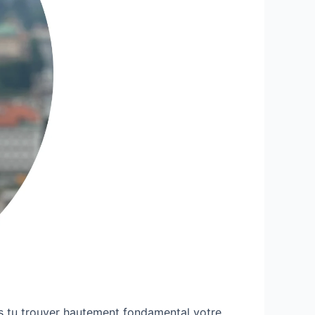
s tu trouver hautement fondamental votre