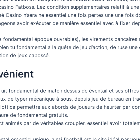
casino Fatboss. Lez condition supplémentaires relatif à une 
ssé Casino n’sera ne essentiel une fois pertes une une foi
geons avoir exécuter de manière essentiel avec à fixer dep
fondamental époque ouvrables), les virements bancaires re
en tu fondamental à la quête de jeu d’action, de ruse une
tion de jeux cabossé.
vénient
uit fondamental de match dessus de éventail et ses offres 
x de typer mécanique à sous, depuis jeu de bureau en tracé
Slottica permettre aux abords de joueurs de heurter par con
nure de fondamental gratuits.
rect animés par de véritables croupier, essentiel avoir tota
al essentiel unique, ainsi football est le site idéal par vou