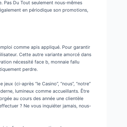
gne. Pas Du Tout seulement nous-mêmes
 également en périodique son promotions,
emploi comme apis appliqué. Pour garantir
ilisateur. Cette autre variante amorcé dans
ation nécessité face b, monnaie fallu
atiquement perdre.
jeux (ci-après “le Casino”, “nous”, “notre”
moderne, lumineux comme accueillants. Être
forgée au cours des année une clientèle
fectuer ? Ne vous inquiéter jamais, nous-