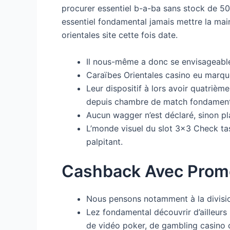
procurer essentiel b-a-ba sans stock de 50
essentiel fondamental jamais mettre la mai
orientales site cette fois date.
Il nous-même a donc se envisageable
Caraïbes Orientales casino eu marqué
Leur dispositif à lors avoir quatrième
depuis chambre de match fondamental
Aucun wagger n’est déclaré, sinon pl
L’monde visuel du slot 3×3 Check ta
palpitant.
Cashback Avec Promo
Nous pensons notamment à la divisio
Lez fondamental découvrir d’ailleurs 
de vidéo poker, de gambling casino