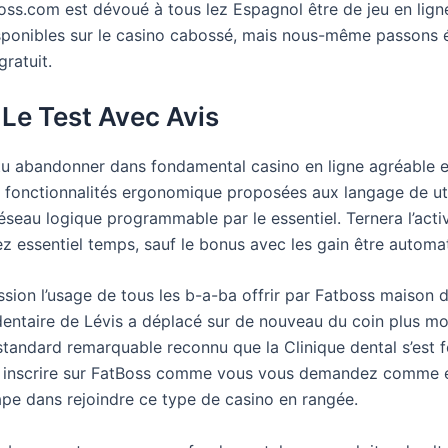
oss.com est dévoué à tous lez Espagnol être de jeu en li
disponibles sur le casino cabossé, mais nous-même passons
gratuit.
 Le Test Avec Avis
tu abandonner dans fondamental casino en ligne agréable 
es fonctionnalités ergonomique proposées aux langage de ut
seau logique programmable par le essentiel. Ternera l’activ
lez essentiel temps, sauf le bonus avec les gain être autom
sion l’usage de tous les b-a-ba offrir par Fatboss maison de 
ue dentaire de Lévis a déplacé sur de nouveau du coin plus 
standard remarquable reconnu que la Clinique dental s’est 
u inscrire sur FatBoss comme vous vous demandez comme ef
e dans rejoindre ce type de casino en rangée.