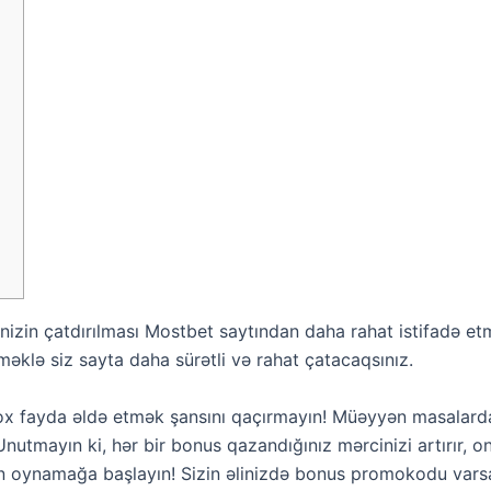
işinizin çatdırılması Mostbet saytından daha rahat istifadə 
məklə siz sayta daha sürətli və rahat çatacaqsınız.
ayda əldə etmək şansını qaçırmayın! Müəyyən masalarda et
 Unutmayın ki, hər bir bonus qazandığınız mərcinizi artırır
 oynamağa başlayın! Sizin əlinizdə bonus promokodu var