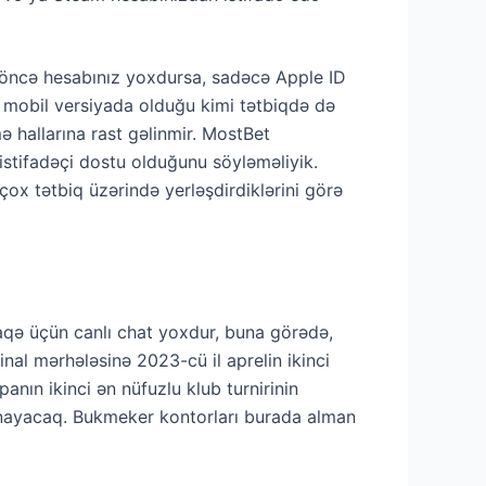
ha öncə hesabınız yoxdursa, sadəcə Apple ID
 mobil versiyada olduğu kimi tətbiqdə də
ə hallarına rast gəlinmir. MostBet
stifadəçi dostu olduğunu söyləməliyik.
çox tətbiq üzərində yerləşdirdiklərini görə
laqə üçün canlı chat yoxdur, buna görədə,
inal mərhələsinə 2023-cü il aprelin ikinci
anın ikinci ən nüfuzlu klub turnirinin
ynayacaq. Bukmeker kontorları burada alman