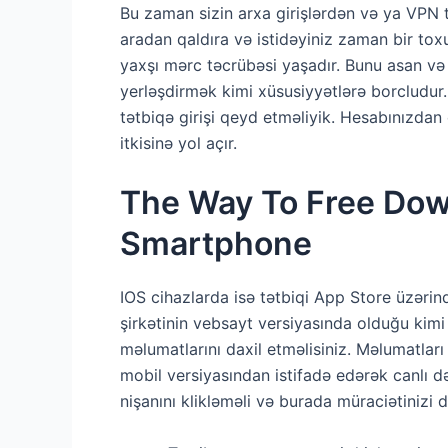
Bu zaman sizin arxa girişlərdən və ya VPN tə
aradan qaldıra və istidəyiniz zaman bir toxu
yaxşı mərc təcrübəsi yaşadır. Bunu asan və 
yerləşdirmək kimi xüsusiyyətlərə borcludur. 
tətbiqə girişi qeyd etməliyik. Hesabınızdan
itkisinə yol açır.
The Way To Free Dow
Smartphone
IOS cihazlarda isə tətbiqi App Store üzərin
şirkətinin vebsayt versiyasında olduğu kimi
məlumatlarını daxil etməlisiniz. Məlumatları
mobil versiyasından istifadə edərək canlı d
nişanını klikləməli və burada müraciətinizi d