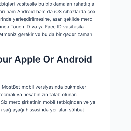
iqləri vasitəsilə bu bloklamaları rahatlıqla
iqləri həm Android həm də iOS cihazlarda çox
rində yerləşdirilməsinə, asan şəkildə mərc
 öncə Touch ID və ya Face ID vasitəsilə
ş etməniz gərəkir və bu da bir qədər zaman
ur Apple Or Android
iz. MostBet mobil versiyasında bukmeker
 keçməli və hesabınızın tələb olunan
 Siz mərc şirkətinin mobil tətbiqindən və ya
in sağ aşağı hissəsində yer alan söhbət