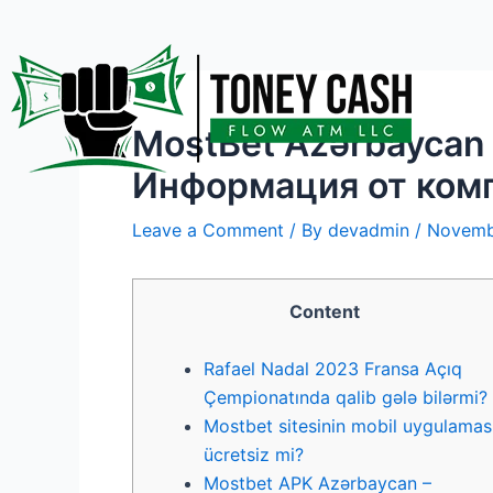
Skip
Post
to
navigation
content
MostBet Azərbaycan 
Информация от ком
Leave a Comment
/ By
devadmin
/
Novemb
Content
Rafael Nadal 2023 Fransa Açıq
Çempionatında qalib gələ bilərmi?
Mostbet sitesinin mobil uygulamas
ücretsiz mi?
Mostbet APK Azərbaycan –