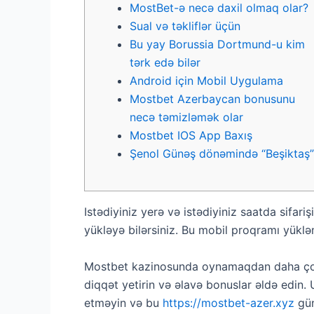
MostBet-ə necə daxil olmaq olar?
Sual və təkliflər üçün
Bu yay Borussia Dortmund-u kim
tərk edə bilər
Android için Mobil Uygulama
Mostbet Azerbaycan bonusunu
necə təmizləmək olar
Mostbet IOS App Baxış
Şenol Günəş dönəmində “Beşiktaş”
Istədiyiniz yerə və istədiyiniz saatda sifar
yükləyə bilərsiniz. Bu mobil proqramı yüklə
Mostbet kazinosunda oynamaqdan daha çox f
diqqət yetirin və əlavə bonuslar əldə edin.
etməyin və bu
https://mostbet-azer.xyz
gün