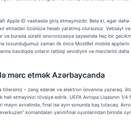
əfi Apple ID vasitəsilə giriş etməyinizdir. Belə ki, əgər da
daxil etmədən özünüzə hesab yaratmış olursunuz. Vebsayt və
nur və burada sürətli sinxronizasiya sayəsində heç bir gecikm
rinə toxunduğumuz zaman ilk öncə MostBet mobile applərin i
rinə baxdıqda onların tətbiqi sevidiyini və mərclərini daha 
 ilə mərc etmək Azərbaycanda
aya bilərsiniz – zəng edərək və elektron ünvanına yazaraq. Ə
ək həll etməyinizi tövsiyə edirik. UEFA Avropa Liqasının 1/4 f
i mayın əvvəlində, final isə ayın sonunda baş tutacaq. Avrop
Leverkuzen” komandaları yarımfinal oyunlarından birində o