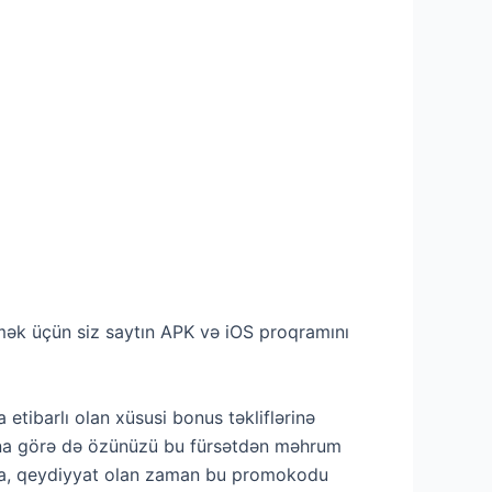
etmək üçün siz saytın APK və iOS proqramını
ibarlı olan xüsusi bonus təkliflərinə
, ona görə də özünüzü bu fürsətdən məhrum
sa, qeydiyyat olan zaman bu promokodu