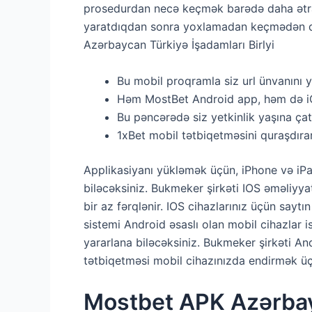
prosedurdan necə keçmək barədə daha ətraf
yaratdıqdan sonra yoxlamadan keçmədən dər
Azərbaycan Türkiyə İşadamları Birlyi
Bu mobil proqramla siz url ünvanını 
Həm MostBet Android app, həm də iO
Bu pəncərədə siz yetkinlik yaşına çatd
1xBet mobil tətbiqetməsini quraşdıra
Applikasiyanı yükləmək üçün, iPhone və iP
biləcəksiniz. Bukmeker şirkəti IOS əməliyyat
bir az fərqlənir. IOS cihazlarınız üçün saytı
sistemi Android əsaslı olan mobil cihazlar
yararlana biləcəksiniz. Bukmeker şirkəti A
tətbiqetməsi mobil cihazınızda endirmək üç
Mostbet APK Azərbay