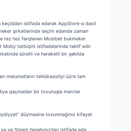
an keçiddən istifadə edərək AppStore-a daxil
Bukmeker şirkətlərində seçim edəndə zaman
ində tez-tez fərqlənən Mostbet bukmeker
 Moby tətbiqini istifadələrində təklif edir.
ətində sürətli və hərəkətli bir şəkildə
an məlumatların təhlükəsizliyi üzrə tam
bliyə qaçmadan bir toxunuşla mərclər
qeydiyyat” düyməsinə toxunmağınız kifayət
r və ya Steam hesabınızdan istifadə edə