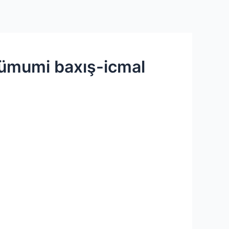
ümumi baxış-icmal